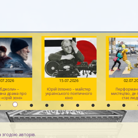
.07.2026
15.07.2026
02.07.2
 бджоли» –
Юрій Іллєнко – майстер
Перформанс
вна драма про
українського поетичного
мистецтво, де
 «сірій зоні»
кіно
стає люд
а згодою авторів.