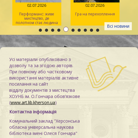
02.07.2026
02.07.2026
14.06.20
ерформанс: живе
Гра на перехоплення
Іван Микола
мистецтво, де
душа україн
лотном стає людина
кіно
Всі новини
Усі матеріали опубліковано з
дозволу та за згодою авторів.
При повному або частковому
використанні матеріалів активне
посилання на сайт
відділу документів з мистецтва
ХОУНБ ім. О.Гончара обов’язкове
(
www.art.lib.kherson.ua
)
Контактна інформація
Комунальний заклад "Херсонська
обласна універсальна наукова
бібліотека імені Олеся Гончара"