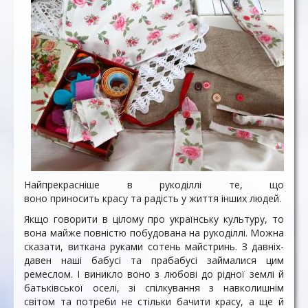
Найпрекрасніше в рукоділлі те, що
воно приносить красу та радість у життя інших людей.
Якщо говорити в цілому про українську культуру, то
вона майже повністю побудована на рукоділлі. Можна
сказати, виткана руками сотень майстринь. З давніх-
давен наші бабусі та прабабусі займалися цим
ремеслом. І виникло воно з любові до рідної землі й
батьківської оселі, зі спілкування з навколишнім
світом та потреби не стільки бачити красу, а ще й