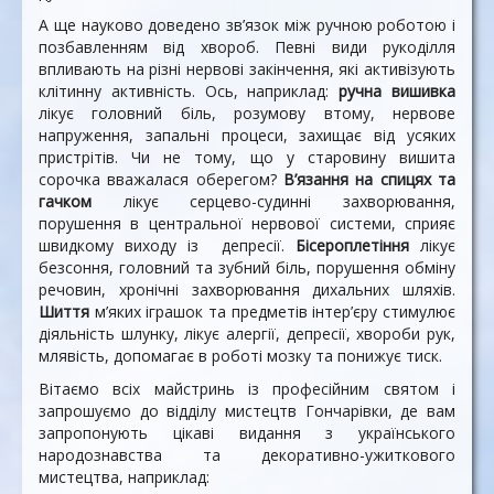
А ще науково доведено зв’язок між ручною роботою і
позбавленням від хвороб. Певні види рукоділля
впливають на різні нервові закінчення, які активізують
клітинну активність. Ось, наприклад:
ручна вишивка
лікує головний біль, розумову втому, нервове
напруження, запальні процеси, захищає від усяких
пристрітів. Чи не тому, що у старовину вишита
сорочка вважалася оберегом?
В’язання на спицях та
гачком
лікує серцево-судинні захворювання,
порушення в центральної нервової системи, сприяє
швидкому виходу із депресії.
Бісероплетіння
лікує
безсоння, головний та зубний біль, порушення обміну
речовин, хронічні захворювання дихальних шляхів.
Шиття
м’яких іграшок та предметів інтер’єру стимулює
діяльність шлунку, лікує алергії, депресії, хвороби рук,
млявість, допомагає в роботі мозку та понижує тиск.
Вітаємо всіх майстринь із професійним святом і
запрошуємо до відділу мистецтв Гончарівки, де вам
запропонують цікаві видання з українського
народознавства та декоративно-ужиткового
мистецтва, наприклад: