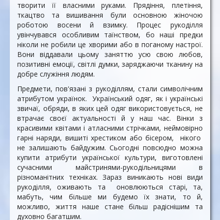
творити її власними руками. Прядіння, плетіння,
ткацтво та вишивання були основною жіночою
роботою восени й взимку. Процес рукоділля
увінчувався особливим таїнством, бо наші предки
ніколи не робили це хворими або в поганому настрої.
Вони віддавали цьому заняттю усю свою любов,
позитивні емоції, світлі думки, заряджаючи тканину на
добре служіння людям.
Предмети, пов'язані з рукоділлям, стали символічним
атрибутом українок. Український одяг, як і українські
звичаї, обряди, в яких цей одяг використовується, не
втрачає своєї актуальності й у наш час. Вінки з
красивими квітами і атласними стрічками, неймовірно
гарні наряди, вишиті хрестиком або бісером, нікого
не залишають байдужим. Сьогодні повсюдно можна
купити атрибути української культури, виготовлені
сучасними майстринями-рукодільницями в
різноманітних техніках. Зараз виникають нові види
рукоділля, оживають та оновлюються старі, та,
мабуть, чим більше ми будемо їх знати, то й,
можливо, життя наше стане більш радіснішим та
духовно багатшим.