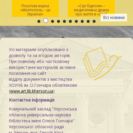
Поштова марка
«Сірі бджоли» –
«Мелітополь – це
медитативна драма
ма
Україна!»
про життя в «сірій
Всі новини
зоні»
Усі матеріали опубліковано з
дозволу та за згодою авторів.
При повному або частковому
використанні матеріалів активне
посилання на сайт
відділу документів з мистецтва
ХОУНБ ім. О.Гончара обов’язкове
(
www.art.lib.kherson.ua
)
Контактна інформація
Комунальний заклад "Херсонська
обласна універсальна наукова
бібліотека імені Олеся Гончара"
Херсонської обласної ради
м. Херсон, вул. Героїв Крут