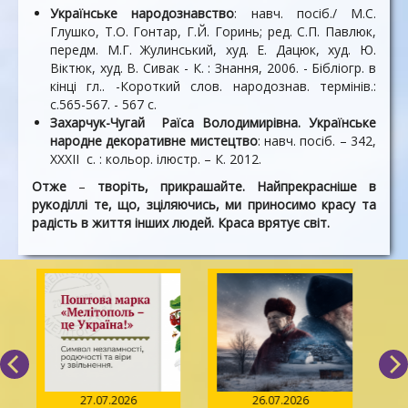
Українське народознавство
: навч. посіб./ М.С.
Глушко, Т.О. Гонтар, Г.Й. Горинь; ред. С.П. Павлюк,
передм. М.Г. Жулинський, худ. Е. Дацюк, худ. Ю.
Віктюк, худ. В. Сивак - К. : Знання, 2006. - Бібліогр. в
кінці гл.. -Короткий слов. народознав. термінів.:
с.565-567. - 567 с.
Захарчук-Чугай Раїса Володимирівна. Українське
народне декоративне мистецтво
: навч. посіб. – 342,
ХХХII с. : кольор. ілюстр. – К. 2012.
Отже
–
творіть, прикрашайте. Найпрекрасніше в
рукоділлі те, що, зціляючись, ми приносимо красу та
радість в життя інших людей. Краса врятує світ.
27.07.2026
26.07.2026