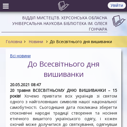
Увійти
ВІДДІЛ МИСТЕЦТВ. ХЕРСОНСЬКА ОБЛАСНА
УНІВЕРСАЛЬНА НАУКОВА БІБЛІОТЕКА ІМ. ОЛЕСЯ
ГОНЧАРА
Головна
Новини
До Всесвітнього дня вишиванки
Всі новини
До Всесвітнього дня
вишиванки
20.05.2021 08:47
20 травня ВСЕСВІТНЬОМУ ДНЮ ВИШИВАНКИ – 15
років!
Хочемо привітати всіх українців зі святом
одного з найголовніших символів нашої національної
самобутності. Сьогоднішня дата покликана зберегти
споконвічні народні традиції створення та носіння
етнічного вишитого українського одягу, і кожен
охочий може долучитися до святкування, одягнувши