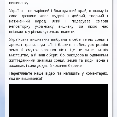
вишиванку.
Україна – це чарівний і благодатний край, в якому із
сивої давнини живе мудрий і добрий, творчий і
натхненний народ, який і подарував світові
неповторну українську вишивку, за якою нас
впізнають у різних куточках планети.
Українська вишиванка ввібрала в себе тепло сонця і
аромат трави, шум гаїв і блакить небес, усю розкіш
землі й смуток чарівної пісні. Це не лише витвір
мистецтва, а й наш оберіг, бо, закодована одвічними
життєдайними знаками сонця, землі та води, вона і
захищає, і сили додає, й кохання береже.
Перегляньте наше відео та напишіть у коментарях,
яка ви вишиванка?