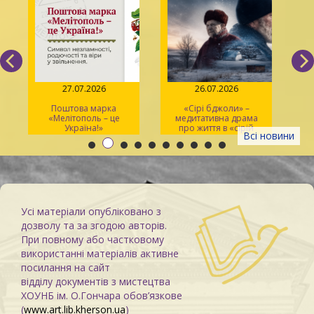
27.07.2026
26.07.2026
Поштова марка
«Сірі бджоли» –
«Мелітополь – це
медитативна драма
ма
Україна!»
про життя в «сірій
Всі новини
зоні»
Усі матеріали опубліковано з
дозволу та за згодою авторів.
При повному або частковому
використанні матеріалів активне
посилання на сайт
відділу документів з мистецтва
ХОУНБ ім. О.Гончара обов’язкове
(
www.art.lib.kherson.ua
)