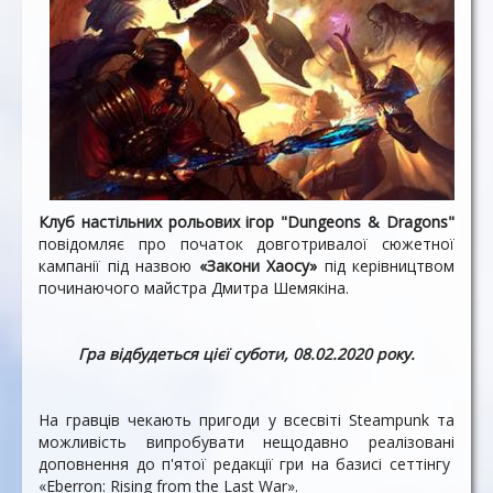
Клуб настільних рольових ігор
"Dungeons & Dragons"
повідомляє про початок довготривалої сюжетної
кампанії під назвою
«Закони Хаосу»
під керівництвом
починаючого майстра Дмитра Шемякіна.
Гра відбудеться цієї суботи, 08.02.2020 року.
На гравців чекають пригоди у всесвіті Steampunk та
можливість випробувати нещодавно реалізовані
доповнення до п'ятої редакції гри на базисі сеттінгу
«Eberron: Rising from the Last War».