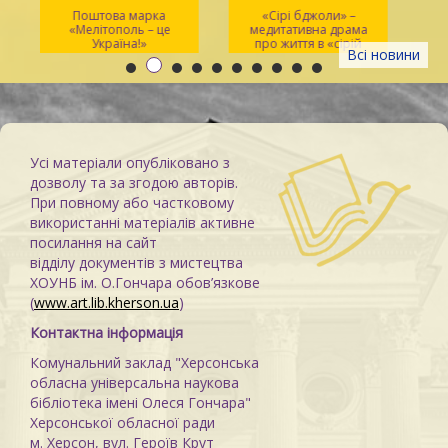
Поштова марка
«Сірі бджоли» –
«Мелітополь – це
медитативна драма
ма
Україна!»
про життя в «сірій
Всі новини
зоні»
Усі матеріали опубліковано з
дозволу та за згодою авторів.
При повному або частковому
використанні матеріалів активне
посилання на сайт
відділу документів з мистецтва
ХОУНБ ім. О.Гончара обов’язкове
(
www.art.lib.kherson.ua
)
Контактна інформація
Комунальний заклад "Херсонська
обласна універсальна наукова
бібліотека імені Олеся Гончара"
Херсонської обласної ради
м. Херсон, вул. Героїв Крут