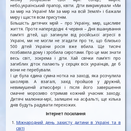
небо,український прапор, квіти. Діти викрикували «Ми
за мир на Україні! Ми за мир на всій Землі!» і бажали
миру і щастя всім присутнім.
Більшість дитячих мрій – про Україну, мир, щасливе
життя. Проте напередодні 4 червня – Дня вшанування
пам’яті дітей, що загинули від російської агресії в
Україні, ми не могли не згадати про те, що близько
500 дітей України росія вже вбила. Ще тисячі
позбавила дому і зробила сиротами. Про це має знати
весь світ, зокрема і діти. Хай свічки пам’яті про
загиблих діток палають у серцях всіх українців, де б
вони не перебували.
І це була єдина сумна нотка на заході, яка розчулила
школярів. А взагалі, захід пройшов у дружній,
невимушеній атмосфері і після його завершення
смачне морозиво отримав кожний учасник заходу.
Дитячі малюнки-мрії, залишені на асфальті, ще кілька
днів будуть радувати перехожих.
Інтернет посилання
Міжнародний день захисту дитини в Україні та в
світі