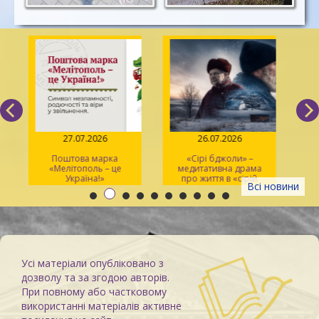
27.07.2026
26.07.2026
Поштова марка
«Сірі бджоли» –
«Мелітополь – це
медитативна драма
ма
Україна!»
про життя в «сірій
Всі новини
зоні»
Усі матеріали опубліковано з
дозволу та за згодою авторів.
При повному або частковому
використанні матеріалів активне