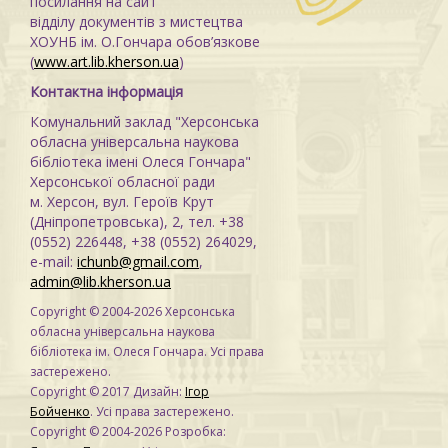
посилання на сайт
відділу документів з мистецтва
ХОУНБ ім. О.Гончара обов’язкове
(
www.art.lib.kherson.ua
)
Контактна інформація
Комунальний заклад "Херсонська
обласна універсальна наукова
бібліотека імені Олеся Гончара"
Херсонської обласної ради
м. Херсон, вул. Героїв Крут
(Дніпропетровська), 2, тел. +38
(0552) 226448, +38 (0552) 264029,
e-mail:
ichunb@gmail.com
,
admin@lib.kherson.ua
Copyright © 2004-2026 Херсонська
обласна універсальна наукова
бібліотека ім. Олеся Гончара. Усі права
застережено.
Copyright © 2017 Дизайн:
Ігор
Бойченко
. Усі права застережено.
Copyright © 2004-2026 Розробка: