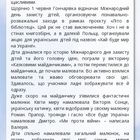
щасливими.
Щорічно 1 червня Гончарівка відзначає Міжнародний
день захисту дітей, організовуючи пізнавально-
розважальні заходи в рамках проєкту «Літо в
бібліотеці». Цей рік не став виключенням. Хоч і не в
стінах книгозбірні, а в далекій Польщі, організували
акцію для українських дітей під назвою «Хай буде мир
на Україні!».
Діти дізналися про історію Міжнародного дня захисту
дітей та його головну ідею, пограли у вікторину
«Казковими майданчиками», а потім перемістилися до
майданчика, де почали малювати. Всі активно взялися
малювати та жваво обговорювати свої ідеї.
Здавалось, що учасники ладні зображувати все й
одразу.
Дуже скоро на майданчику з’явилися фантастичні
малюнки. Квіти миру намалювала Вікторія. Сонце,
українську хатинку, квіти відобразив у своєму малюнку
Роман. Прапор, троянди і гасло «Все буде Україна»
намалював Дмитро. «Ми проти війни» – написала
Валерія.
Діти спільно намалювали загальний малюнок, на
якому зобразили свої мрії: сонце, мирне