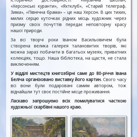
«Херсонські куранти», «Яхтклуб», «Старий телеграф.
Зима», «Північна брама» – це наш Херсон. В цих тихих,
милих серцю куточках рідних місць художник через
призму своїх почуттів передає неповторну красу
нашої природи.
За всі творчі роки Іваном Васильовичем була
створена велика галерея талановитих творів, які
можна зараз побачити в багатьох музеях, приватних
колекціях, тощо. Наша бібліотека, на щастя, не стала
виключенням.
У відділі мистецтв книгозбірні саме до 80-річчя Івана
Беліча організовано виставку його картин.
Свого часу
всі вони були подаровані самим автором, тож
віднайшли тут своє постійне місце проживання.
Ласкаво запрошуємо всіх помилуватися часткою
художньої скарбівні нашого краю.