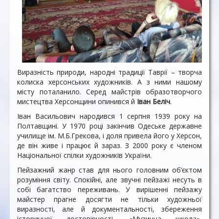
Виразність природи, народні традиції Таврії – творча
колиска херсонських художників. А з ними нашому
місту поталанило. Серед майстрів образотворчого
мистецтва Херсонщини опинився й
Іван Беліч
.
Іван Васильович народився 1 серпня 1939 року на
Полтавщині. У 1970 році закінчив Одеське державне
училище ім. М.Б.Грекова, і доля привела його у Херсон,
де він живе і працює й зараз. З 2000 року є членом
Національної cпілки художників України.
Пейзажний жанр став для нього головним об’єктом
розуміння світу. Спокійні, але звучні пейзажі несуть в
собі багатство переживань. У вирішенні пейзажу
майстер прагне досягти не тільки художньої
виразності, але й документальності, збереження
історичної достовірності. «Музична школа»,