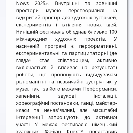
Nows 2025». Внутрішні та зовнішні
простори музею перетворилися на
відкритий простір для художніх зустрічей,
експериментів і втілення нових ідей.
Нинішній фестиваль об'єднав близько 100
міжнародних художніх проєктів. У
насиченій програмі є перформативні,
експериментальні та партиципаторні (де
глядач стає співтворцем, активно
включається й впливає на результат)
роботи, що пропонують відвідувачам
різноманітні та незвичайні зустрічі як у
музеї, так і за його межами. Перформанси,
хепенінги, звукові інсталяції,
хореографічні постановки, танці, майстер-
класи та ненав'язливі, але масштабні
інтервенції запрошують до активної
участі. У межах фестивалю німецький
художник Фабіан Кнехт* представив