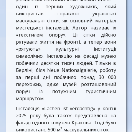
один із перших художників, який
використав справжні українські
маскувальні сітки, як основний матеріал
мистецької інсталяції. Автор називає їх
«текстилем опору». Ці сітки дійсно
рятували життя на фронті, а тепер вони
«рятують» культурні інституції
символічно. Інсталяцію на фасаді музею
побачили десятки тисяч людей. Тільки в
Берліні, біля Neue Nationalgalerie, роботу
за перші дні побачило понад 30 000
перехожих, адже музей розташований
поруч із потужним туристичним
маршрутом.
Інсталяція «Lachen ist verdächtig» у квітні
2025 року була також представлена на
фасаді одного із музеїв Кракова. Тоді було
використано 500 м² маскувальних сіток.