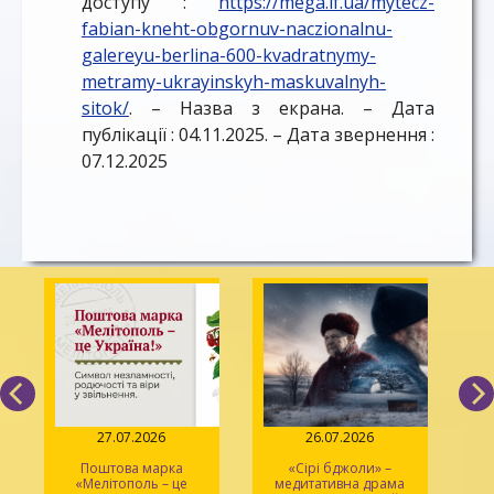
доступу :
https://mega.if.ua/mytecz-
fabian-kneht-obgornuv-naczionalnu-
galereyu-berlina-600-kvadratnymy-
metramy-ukrayinskyh-maskuvalnyh-
sitok/
. – Назва з екрана. – Дата
публікації : 04.11.2025. – Дата звернення :
07.12.2025
27.07.2026
26.07.2026
Поштова марка
«Сірі бджоли» –
«Мелітополь – це
медитативна драма
ма