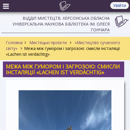
Увійти
ВІДДІЛ МИСТЕЦТВ. ХЕРСОНСЬКА ОБЛАСНА
УНІВЕРСАЛЬНА НАУКОВА БІБЛІОТЕКА ІМ. ОЛЕСЯ
ГОНЧАРА
Головна
Мистецькі проєкти
«Мистецтво сучасного
світу»
Межа між гумором і загрозою: смисли інсталяції
«Lachen ist verdächtig»
МЕЖА МІЖ ГУМОРОМ І ЗАГРОЗОЮ: СМИСЛИ
ІНСТАЛЯЦІЇ «LACHEN IST VERDÄCHTIG»