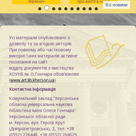
Україна!»
про життя в «сірій
Всі новини
зоні»
Усі матеріали опубліковано з
дозволу та за згодою авторів.
При повному або частковому
використанні матеріалів активне
посилання на сайт
відділу документів з мистецтва
ХОУНБ ім. О.Гончара обов’язкове
(
www.art.lib.kherson.ua
)
Контактна інформація
Комунальний заклад "Херсонська
обласна універсальна наукова
бібліотека імені Олеся Гончара"
Херсонської обласної ради
м. Херсон, вул. Героїв Крут
(Дніпропетровська), 2, тел. +38
(0552) 226448, +38 (0552) 264029,