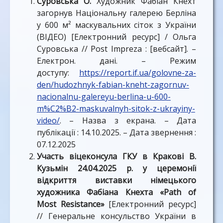
Суровська О.
Художник Фабіан Кнехт
загорнув Національну галерею Берліна
у 600 м² маскувальних сіток з України
(ВІДЕО) [Електронний ресурс] / Ольга
Суровська // Post Impreza : [вебсайт]. –
Електрон. дані. – Режим
доступу:
https://report.if.ua/golovne-za-
den/hudozhnyk-fabian-kneht-zagornuv-
nacionalnu-galereyu-berlina-u-600-
m%C2%B2-maskuvalnyh-sitok-z-ukrayiny-
video/
. – Назва з екрана. – Дата
публікації : 14.10.2025. – Дата звернення :
07.12.2025
Участь віцеконсула ГКУ в Кракові В.
Кузьмін 24.04.2025 р. у церемонії
відкриття виставки німецького
художника Фабіана Кнехта «Path of
Most Resistance»
[Електронний ресурс]
// Генеральне консульство України в