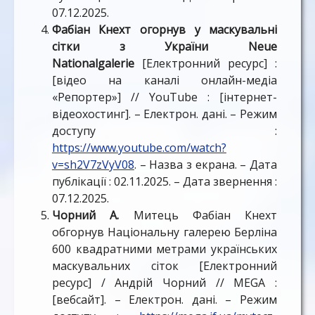
07.12.2025.
Фабіан Кнехт огорнув у маскувальні
сітки з України Neue
Nationalgalerie
[Електронний ресурс] :
[відео на каналі онлайн-медіа
«Репортер»] // YouTube : [інтернет-
відеохостинг]. – Електрон. дані. – Режим
доступу :
https://www.youtube.com/watch?
v=sh2V7zVyV08
. – Назва з екрана. – Дата
публікації : 02.11.2025. – Дата звернення :
07.12.2025.
Чорний А.
Митець Фабіан Кнехт
обгорнув Національну галерею Берліна
600 квадратними метрами українських
маскувальних сіток [Електронний
ресурс] / Андрій Чорний // MEGA :
[вебсайт]. – Електрон. дані. – Режим