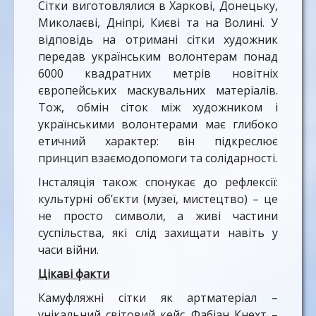
Сітки виготовлялися в Харкові, Донецьку,
Миколаєві, Дніпрі, Києві та на Волині. У
відповідь на отримані сітки художник
передав українським волонтерам понад
6000 квадратних метрів новітніх
європейських маскувальних матеріалів.
Тож, обмін сіток між художником і
українськими волонтерами має глибоко
етичний характер: він підкреслює
принцип взаємодопомоги та солідарності.
Інсталяція також спонукає до рефлексії:
культурні об’єкти (музеї, мистецтво) – це
не просто символи, а живі частини
суспільства, які слід захищати навіть у
часи війни.
Цікаві факти
Камуфляжні сітки як артматеріал –
унікальний світовий кейс. Фабіан Кнехт –