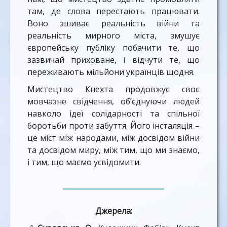
там, де слова перестають працювати.
Воно зшиває реальність війни та
реальність мирного міста, змушує
європейську публіку побачити те, що
зазвичай приховане, і відчути те, що
переживають мільйони українців щодня.
Мистецтво Кнехта продовжує своє
мовчазне свідчення, об’єднуючи людей
навколо ідеї солідарності та спільної
боротьби проти забуття. Його інсталяція –
це міст між народами, між досвідом війни
та досвідом миру, між тим, що ми знаємо,
і тим, що маємо усвідомити.
Джерела: