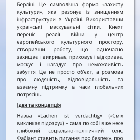
Берліні. Це символічна форма «захисту
культури», яка резонує із знищенням
інфраструктури в Україні. Використавши
українські маскувальні сітки, Кнехт
переніс реалії війни у центр
європейського культурного простору,
створивши роботу, що одночасно
захищає і викриває, приховує і відкриває,
маскує і нагадує про неможливість
забуття. Це не просто об’єкт, а розмова
про людяність, відповідальність та
взаємну підтримку в часи глобальних
потрясінь.
Ідея та концепція
Назва «Lachen ist verdächtig» («Сміх
викликає підозру») – сама по собі вже несе
глибокий соціально-політичний сенс:
Фабіант ставить питання про безпеку, про