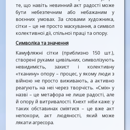
те, що навіть невинний акт радості може
бути небезпечним або небажаним у
воєнних умовах. За словами художника,
сітки – це не просто маскування, а символ
колективної дії, спільної праці та опору.
Символіка та значення
Камуфляжні сітки (приблизно 150 шт.),
створені руками цивільних, символізують
невидимість, захист і колективну
«тканину» опору – процес, у якому люди з
війною не просто виживають, а активно
реагують на неї через творчість. «Сміх» у
назві – це метафора не лише радості, але
й опору й витривалості. Кнехт ніби каже: у
таких обставинах сміятися – це вже акт
непокори, акт людяності, який може
лякати агресора.