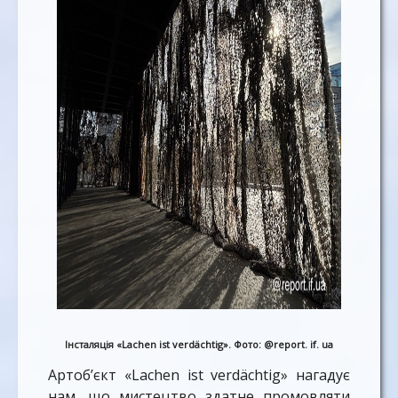
Інсталяція «Lachen ist verdächtig». Фото: @report. if. ua
Артоб’єкт «Lachen ist verdächtig» нагадує
нам, що мистецтво здатне промовляти