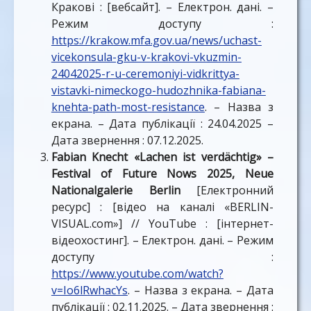
Кракові : [вебсайт]. – Електрон. дані. –
Режим доступу :
https://krakow.mfa.gov.ua/news/uchast-
vicekonsula-gku-v-krakovi-vkuzmin-
24042025-r-u-ceremoniyi-vidkrittya-
vistavki-nimeckogo-hudozhnika-fabiana-
knehta-path-most-resistance
. – Назва з
екрана. – Дата публікації : 24.04.2025 –
Дата звернення : 07.12.2025.
Fabian Knecht «Lachen ist verdächtig» –
Festival of Future Nows 2025, Neue
Nationalgalerie Berlin
[Електронний
ресурс] : [відео на каналі «BERLIN-
VISUAL.com»] // YouTube : [інтернет-
відеохостинг]. – Електрон. дані. – Режим
доступу :
https://www.youtube.com/watch?
v=Io6lRwhacYs
. – Назва з екрана. – Дата
публікації : 02.11.2025. – Дата звернення :