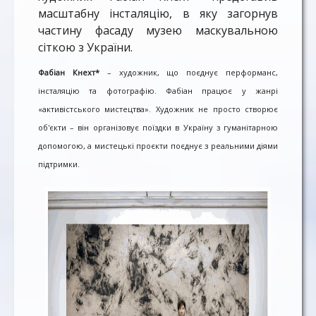
масштабну інсталяцію, в яку загорнув
частину фасаду музею маскувальною
сіткою з України.
Фабіан Кнехт*
– художник, що поєднує перформанс,
інсталяцію та фотографію. Фабіан працює у жанрі
«активістського мистецтва». Художник не просто створює
об'єкти – він організовує поїздки в Україну з гуманітарною
допомогою, а мистецькі проєкти поєднує з реальними діями
підтримки.