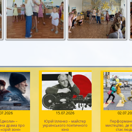
.07.2026
15.07.2026
02.07.2
 бджоли» –
Юрій Іллєнко – майстер
Перформанс
вна драма про
українського поетичного
мистецтво, де
 «сірій зоні»
кіно
стає люд