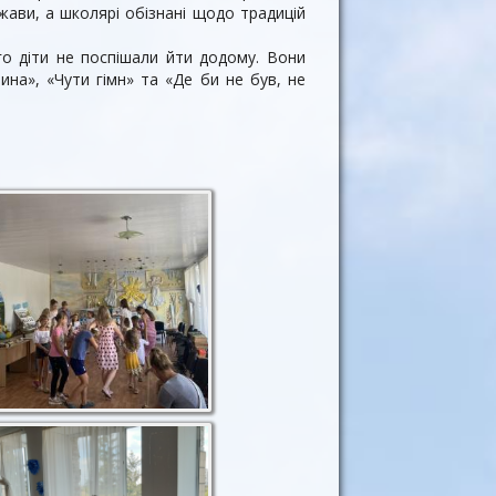
жави, а школярі обізнані щодо традицій
ого діти не поспішали йти додому. Вони
лина», «Чути гімн» та «Де би не був, не