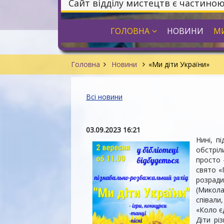
Сайт відділу мистецтв є частино
ГОЛОВНА
НОВИНИ
МИ
Головна
Новини
«Ми діти України»
Всі новини
03.09.2023 16:21
Нині, п
обстріл
просто 
свято «
розради
(Микола
співали
«Коло є
Діти рі