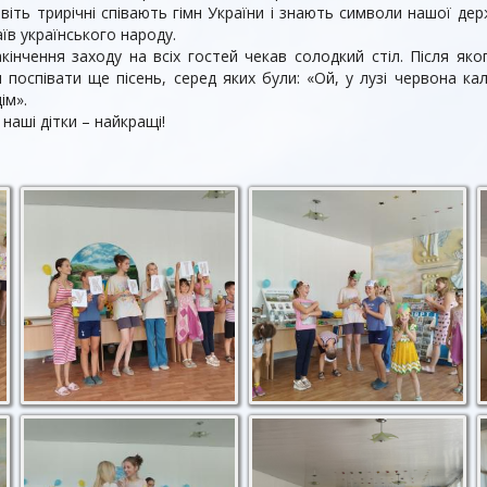
віть трирічні співають гімн України і знають символи нашої дер
аїв українського народу.
акінчення заходу на всіх гостей чекав солодкий стіл. Після як
и поспівати ще пісень, серед яких були: «Ой, у лузі червона ка
дім».
 наші дітки – найкращі!