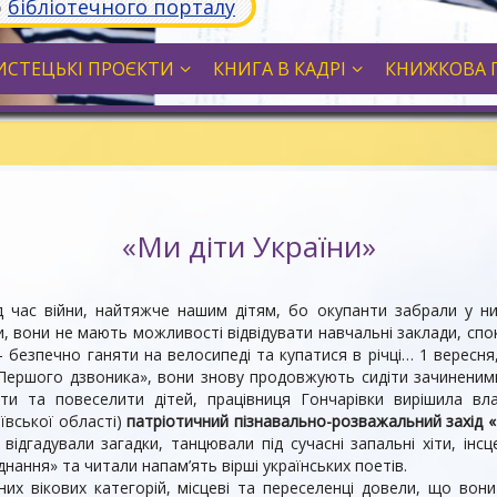
ю
бібліотечного порталу
СТЕЦЬКІ ПРОЄКТИ
КНИГА В КАДРІ
КНИЖКОВА 
«Ми діти України»
ід час війни, найтяжче нашим дітям, бо окупанти забрали у ни
и, вони не мають можливості відвідувати навчальні заклади, спо
- безпечно ганяти на велосипеді та купатися в річці… 1 вересня
Першого дзвоника», вони знову продовжують сидіти зачиненим
ти та повеселити дітей, працівниця Гончарівки вирішила вл
ївської області)
патріотичний пізнавально-розважальний захід «
, відгадували загадки, танцювали під сучасні запальні хіти, ін
днання» та читали напам’ять вірші українських поетів.
зних вікових категорій, місцеві та переселенці довели, що во