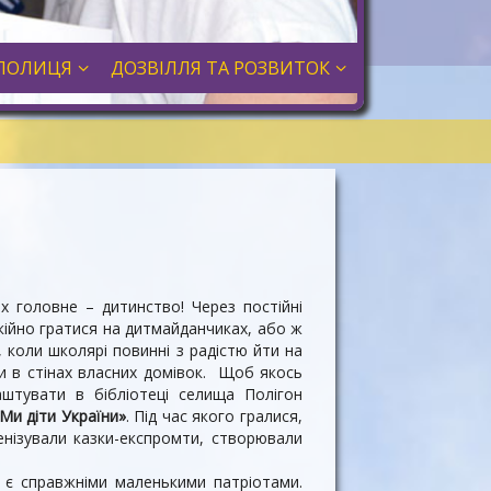
ПОЛИЦЯ
ДОЗВІЛЛЯ ТА РОЗВИТОК
х головне – дитинство! Через постійні
кійно гратися на дитмайданчиках, або ж
, коли школярі повинні з радістю йти на
и в стінах власних домівок. Щоб якось
аштувати в бібліотеці селища Полігон
Ми діти України»
. Під час якого гралися,
сценізували казки-експромти, створювали
ни є справжніми маленькими патріотами.