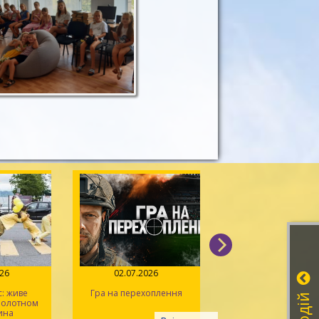
026
02.07.2026
14.06.2026
: живе
Гра на перехоплення
Іван Миколайчук – 
 полотном
українського кін
ина