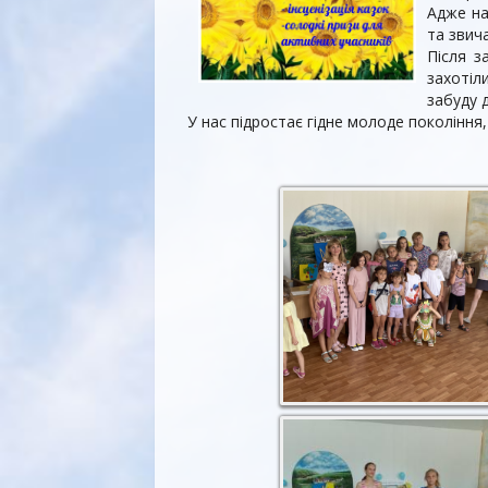
Адже на
та звич
Після з
захотіл
забуду 
У нас підростає гідне молоде покоління,