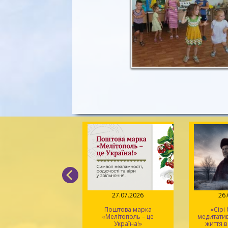
04.08.2026
27.07.2026
26
Вірський. Танець
Поштова марка
«Сірі
вободи» – геній
«Мелітополь – це
медитати
хореографії та
Україна!»
життя в