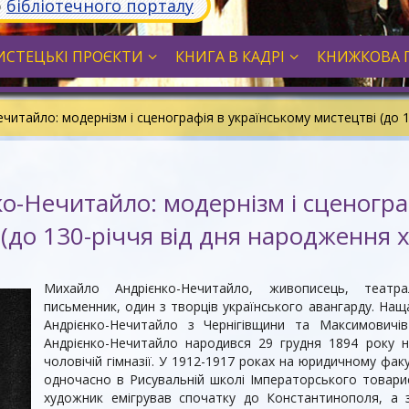
ю
бібліотечного порталу
СТЕЦЬКІ ПРОЄКТИ
КНИГА В КАДРІ
КНИЖКОВА 
читайло: модернізм і сценографія в українському мистецтві (до 
о-Нечитайло: модернізм і сценограф
 (до 130-річчя від дня народження 
Михайло Андрієнко-Нечитайло, живописець, театра
письменник, один з творців українського авангарду. Нащ
Андрієнко-Нечитайло з Чернігівщини та Максимович
Андрієнко-Нечитайло народився 29 грудня 1894 року н
чоловічій гімназії. У 1912-1917 роках на юридичному фак
одночасно в Рисувальній школі Імператорського товари
художник емігрував спочатку до Константинополя, а