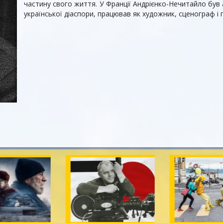
частину свого життя. У Франції Андрієнко-Нечитайло бу
української діаспори, працював як художник, сценограф і г