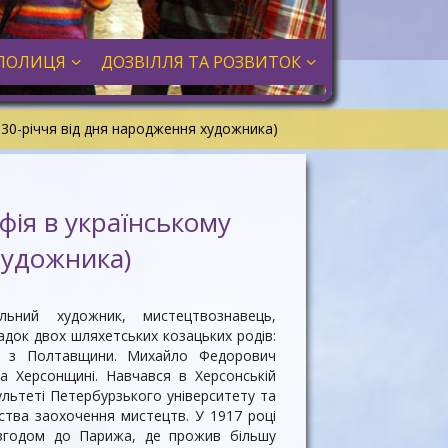
ПОЛИЦЯ
ДОЗВІЛЛЯ ТА РОЗВИТОК
130-річчя від дня народження художника)
ія в українському
художника)
льний художник, мистецтвознавець,
адок двох шляхетських козацьких родів:
ів з Полтавщини. Михайло Федорович
а Херсонщині. Навчався в Херсонській
ультеті Петербурзького університету та
ства заохочення мистецтв. У 1917 році
 згодом до Парижа, де прожив більшу