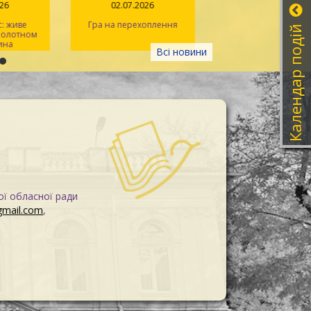
026
02.07.2026
14.06.2026
: живе
Гра на перехоплення
Іван Миколайчук – 
Календар подій
 полотном
українського кін
ина
Всі новини
ої обласної ради
gmail.com
,