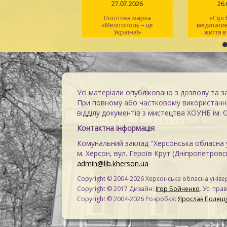
04.08.2026
27.07.2026
26
Вірський. Танець
Поштова марка
«Сірі
вободи» – геній
«Мелітополь – це
медитати
хореографії та
Україна!»
життя в
іональний символ
Усі матеріали опубліковано з дозволу та з
При повному або частковому використанні
відділу документів з мистецтва ХОУНБ ім. 
Контактна інформація
Комунальний заклад "Херсонська обласна у
м. Херсон, вул. Героїв Крут (Дніпропетровсь
admin@lib.kherson.ua
Copyright © 2004-2026 Херсонська обласна універ
Copyright © 2017 Дизайн:
Ігор Бойченко
. Усі пра
Copyright © 2004-2026 Розробка:
Ярослав Полещ