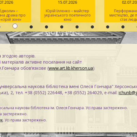
.07.2026
15.07.2026
02.07.2
 бджоли» –
Юрій Іллєнко – майстер
Перформанс
вна драма про
українського поетичного
мистецтво, де
 «сірій зоні»
кіно
стає люд
а згодою авторів.
 матеріалів активне посилання на сайт
О.Гончара обов’язкове (
www.art.lib.kherson.ua
)
ніверсальна наукова бібліотека імені Олеся Гончара" Херсонськ
ка), 2, тел. +38 (0552) 226448, +38 (0552) 264029, e-mail:
ichunb@
сальна наукова бібліотека ім. Олеся Гончара. Усі права застережено.
ва застережено.
ук
. Усі права застережено.