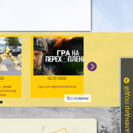
026
02.07.2026
14.06.2026
: живе
Гра на перехоплення
Іван Миколайчук – 
Календар подій
 полотном
українського кін
ина
Всі новини