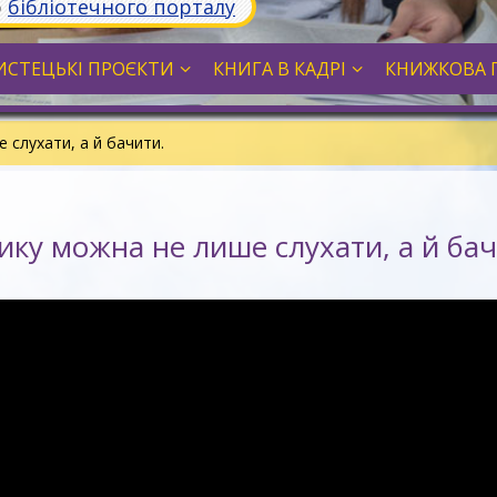
ю
бібліотечного порталу
СТЕЦЬКІ ПРОЄКТИ
КНИГА В КАДРІ
КНИЖКОВА 
 слухати, а й бачити.
ику можна не лише слухати, а й бач