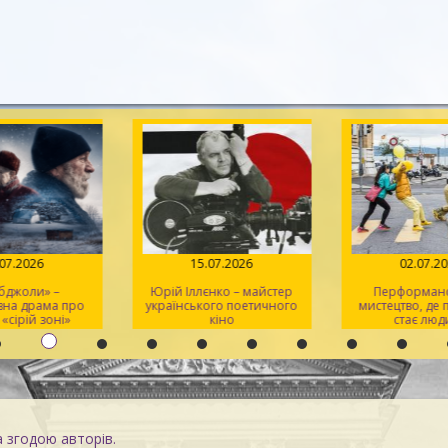
.07.2026
15.07.2026
02.07.2
 бджоли» –
Юрій Іллєнко – майстер
Перформанс
вна драма про
українського поетичного
мистецтво, де
 «сірій зоні»
кіно
стає люд
а згодою авторів.