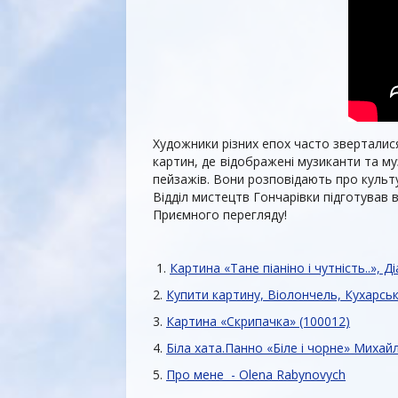
Художники різних епох часто зверталися д
картин, де відображені музиканти та му
пейзажів. Вони розповідають про культ
Відділ мистецтв Гончарівки підготував 
Приємного перегляду!
1.
Картина «Тане піаніно і чутність..», 
2.
Купити картину, Віолончель, Кухарськ
3.
Картина «Скрипачка» (100012)
4.
Біла хата.Панно «Біле і чорне» Михайл
5.
Про мене - Olena Rabynovych