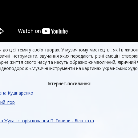
о цієї теми у своїх творах. У музичному мистецтві, як і в живопис
зичні інструменти, звучання яких передають різні емоції і ство
урне життя свого часу та несуть образно-символічний, ліричний 
відеоподорож «Музичні інструменти на картинах українських худо
Інтернет-посилання:
Діана Кушнаренко
ий Ігор
а Жука: історія кохання П. Тичини - Біла хата