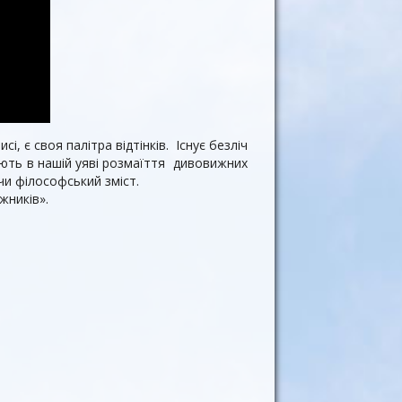
і, є своя палітра відтінків. Існує безліч
рюють в нашій уяві розмаїття дивовижних
чи філософський зміст.
жників».