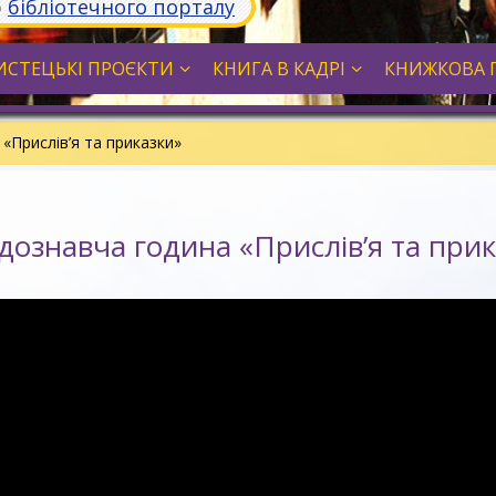
ю
бібліотечного порталу
СТЕЦЬКІ ПРОЄКТИ
КНИГА В КАДРІ
КНИЖКОВА 
«Прислів’я та приказки»
ознавча година «Прислів’я та при