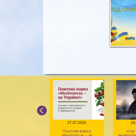
04.08.2026
27.07.2026
26
Вірський. Танець
Поштова марка
«Сірі
вободи» – геній
«Мелітополь – це
медитати