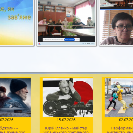
.07.2026
15.07.2026
02.07.2
 бджоли» –
Юрій Іллєнко – майстер
Перформанс
вна драма про
українського поетичного
мистецтво, де