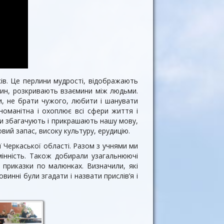
ів. Це перлини мудрості, відображають
арин, розкривають взаємини між людьми.
и, не брати чужого, любити і шанувати
зноманітна і охоплює всі сфери життя і
они збагачують і прикрашають нашу мову,
вий запас, високу культуру, ерудицію.
ї Черкаської області. Разом з учнями ми
дмінність. Також добирали узагальнюючі
і приказки по малюнках. Визначили, які
винні були згадати і назвати прислів’я і