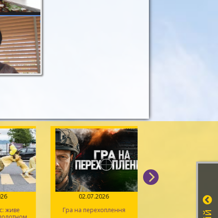
026
02.07.2026
14.06.2026
: живе
Гра на перехоплення
Іван Миколайчук – 
 полотном
українського кін