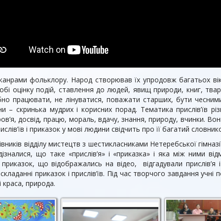
 жанрами фольклору. Народ створював їх упродовж багатьох вік
 собі оцінку подій, ставлення до людей, явищ природи, книг, тв
ібно працювати, не лінуватися, поважати старших, бути чесним
ни – скринька мудрих і корисних порад. Тематика прислів’їв рі
оров’я, досвід, працю, мораль, вдачу, знання, природу, вчинки. В
лів’їв і приказок у мові людини свідчить про її багатий словнико
цівників відділу мистецтв з шестикласниками Нетеребської гімназі
дізналися, що таке «прислів’я» і «приказка» і яка між ними ві
 і приказок, що відображались на відео, відгадували прислів’я 
аданні приказок і прислів’їв. Під час творчого завдання учні по
 краса, природа.