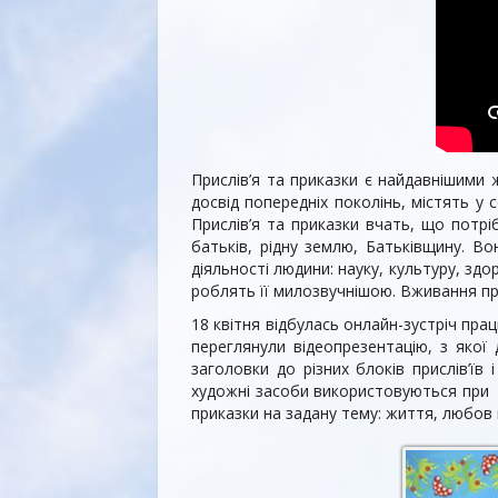
Прислів’я та приказки є найдавнішими
досвід попередніх поколінь, містять у
Прислів’я та приказки вчать, що потр
батьків, рідну землю, Батьківщину. Во
діяльності людини: науку, культуру, зд
роблять її милозвучнішою. Вживання прис
18 квітня відбулась онлайн-зустріч пра
переглянули відеопрезентацію, з якої 
заголовки до різних блоків прислів’їв
художні засоби використовуються при скл
приказки на задану тему: життя, любов і