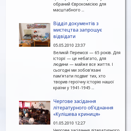
обраний Єврокомісією для
масштабного ...
Відділ документів з
мистецтва запрошує
відвідати
05.05.2010 23:37
Великій Перемозі — 65 років. Для
історії — це небагато, для
людини — майже все життя. І
сьогодні ми зобов'язані
пам'ятати подвиг тих, хто
творив героїчну історію нашої
країни у 1941-1945 ...
Чергове засідання
літературного об’єднання
«Кулішева криниця»
01.05.2010 12:27
Чергове засідання літературного