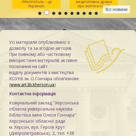
«Мелітополь – це
медитативна драма
ма
Україна!»
про життя в «сірій
Всі новини
зоні»
Усі матеріали опубліковано з
дозволу та за згодою авторів.
При повному або частковому
використанні матеріалів активне
посилання на сайт
відділу документів з мистецтва
ХОУНБ ім. О.Гончара обов’язкове
(
www.art.lib.kherson.ua
)
Контактна інформація
Комунальний заклад "Херсонська
обласна універсальна наукова
бібліотека імені Олеся Гончара"
Херсонської обласної ради
м. Херсон, вул. Героїв Крут
(Дніпропетровська), 2, тел. +38