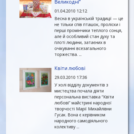
Великодні”
01.04.2010 12:12
Весна в українській традиції — це
не тільки спів пташок, проліски і
перші промінчики теплого сонця,
але й особливий стан духу та
плоті людини, затаєних в
очікуванні всезагального
торжества. ...
Квіти любові
29.03.2010 17:36
У холі відділу документів з
мистецтва почала діяти
персональна виставка “Квіти
любові” майстрині народної
творчості Марії Михайлівни
Гусак. Вона є керівником
народного самодіяльного
колективу ...