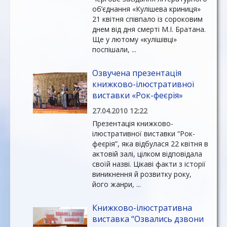
об’єднання «Кулішева криниця»
21 квітня співпало із сороковим
днем від дня смерті М.І. Братана.
Ще у лютому «кулішівці»
поспішали, ...
Озвучена презентація
книжково-ілюстративної
виставки «Рок-феєрія»
27.04.2010 12:22
Презентація книжково-
ілюстративної виставки “Рок-
феєрія”, яка відбулася 22 квітня в
актовій залі, цілком відповідала
своїй назві. Цікаві факти з історії
виникнення й розвитку року,
його жанри, ...
Книжково-ілюстративна
виставка “Озвались дзвони