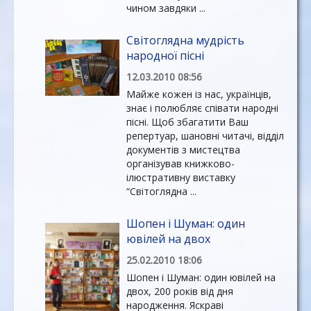
чином завдяки ...
Світоглядна мудрість
народної пісні
12.03.2010 08:56
Майже кожен із нас, українців,
знає і полюбляє співати народні
пісні. Щоб збагатити Ваш
репертуар, шановні читачі, відділ
документів з мистецтва
організував книжково-
ілюстративну виставку
“Світоглядна ...
Шопен і Шуман: один
ювілей на двох
25.02.2010 18:06
Шопен і Шуман: один ювілей на
двох, 200 років від дня
народження. Яскраві