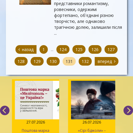
представники романтизму,
ровесники, одержимі
фортепіано, об'єднані різною
творчістю, але однаково
трагічною долею, залишили після
...
назад
1
...
124
125
126
127
128
129
130
131
132
вперед
27.07.2026
26.07.2026
Поштова марка
«Сірі бджоли» –