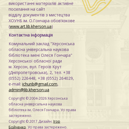
використанні матеріалів активне
посилання на сайт
відділу документів з мистецтва
ХОУНБ ім. О.Гончара обов’язкове
(
www.art.lib.kherson.ua
)
Контактна інформація
Комунальний заклад "Херсонська
обласна універсальна наукова
бібліотека імені Олеся Гончара"
Херсонської обласної ради
м. Херсон, вул. Героїв Крут
(Дніпропетровська), 2, тел. +38
(0552) 226448, +38 (0552) 264029,
e-mail:
ichunb@gmail.com
,
admin@lib.kherson.ua
Copyright © 2004-2026 Херсонська
обласна універсальна наукова
бібліотека ім. Олеся Гончара. Усі права
застережено.
Copyright © 2017 Дизайн:
Ігор
Бойченко
. Усі права застережено.