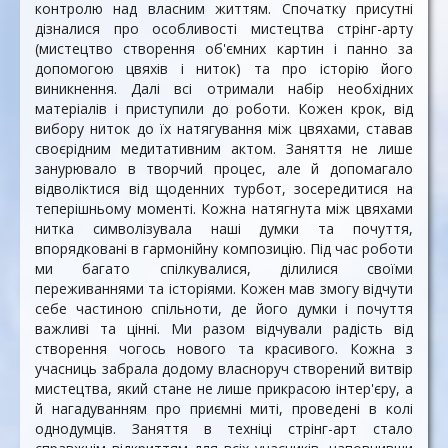
контролю над власним життям. Спочатку присутні
дізналися про особливості мистецтва стрінг-арту
(мистецтво створення об'ємних картин і панно за
допомогою цвяхів і ниток) та про історію його
виникнення. Далі всі отримали набір необхідних
матеріалів і приступили до роботи. Кожен крок, від
вибору ниток до їх натягування між цвяхами, ставав
своєрідним медитативним актом. Заняття не лише
занурювало в творчий процес, але й допомагало
відволіктися від щоденних турбот, зосередитися на
теперішньому моменті. Кожна натягнута між цвяхами
нитка символізувала наші думки та почуття,
впорядковані в гармонійну композицію. Під час роботи
ми багато спілкувалися, ділилися своїми
переживаннями та історіями. Кожен мав змогу відчути
себе частиною спільноти, де його думки і почуття
важливі та цінні. Ми разом відчували радість від
створення чогось нового та красивого. Кожна з
учасниць забрала додому власноруч створений витвір
мистецтва, який стане не лише прикрасою інтер'єру, а
й нагадуванням про приємні миті, проведені в колі
однодумців. Заняття в техніці стрінг-арт стало