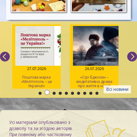
27.07.2026
26.07.2026
Поштова марка
«Сірі бджоли» –
«Мелітополь – це
медитативна драма
ма
Україна!»
про життя в «сірій
Всі новини
зоні»
Усі матеріали опубліковано з
дозволу та за згодою авторів.
При повному або частковому