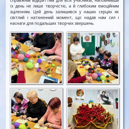
справжнім відкриттям для всіх учасників, наповнивши
їх день не лише творчістю, а й глибоким емоційним
зціленням. Цей день залишився у наших серцях як
світлий і натхненний момент, що надав нам сил і
наснаги для подальших творчих звершень.