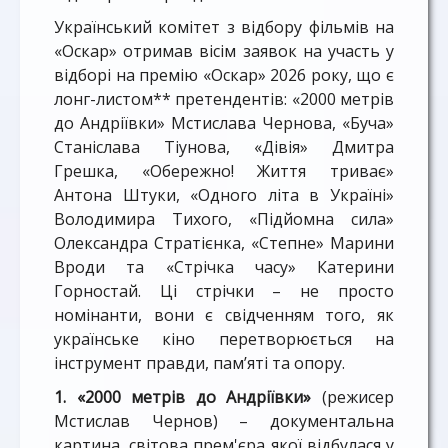
Український комітет з відбору фільмів на
«Оскар» отримав вісім заявок на участь у
відборі на премію «Оскар» 2026 року, що є
лонг-листом** претендентів: «2000 метрів
до Андріївки» Мстислава Чернова, «Буча»
Станіслава Тіунова, «Дівія» Дмитра
Грешка, «Обережно! Життя триває»
Антона Штуки, «Одного літа в Україні»
Володимира Тихого, «Підйомна сила»
Олександра Стратієнка, «Степне» Марини
Вроди та «Стрічка часу» Катерини
Горностай. Ці стрічки – не просто
номінанти, вони є свідченням того, як
українське кіно перетворюється на
інструмент правди, пам’яті та опору.
1. «2000 метрів до Андріївки»
(режисер
Мстислав Чернов) – документальна
картина, світова прем'єра якої відбулася у