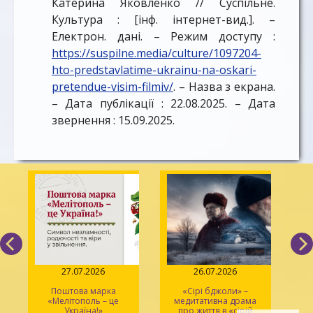
Катерина Яковленко // Суспільне.
Культура : [інф. інтернет-вид.]. –
Електрон. дані. – Режим доступу :
https://suspilne.media/culture/1097204-
hto-predstavlatime-ukrainu-na-oskari-
pretendue-visim-filmiv/
. – Назва з екрана.
– Дата публікації : 22.08.2025. – Дата
звернення : 15.09.2025.
27.07.2026
26.07.2026
Поштова марка
«Сірі бджоли» –
«Мелітополь – це
медитативна драма
ма
Україна!»
про життя в «сірій