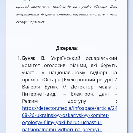
процесі визначення номінантів на премію «Оскар». Далі
американська Академія кінематографічних мистецтв і наук
складе шорт-лист.
Джерела:
Буняк В.
Український оскарівський
комітет оголосив фільми, які беруть
участь у національному відборі на
премію «Оскар» [Електронний ресурс] /
Валерія Буняк // Детектор медіа :
[інтернет-вид.]. – Електрон. дані. –
Режим доступу :
https://detector.media/infospace/article/243632/
08-26-ukrainskyy-oskarivskyy-komitet-
ogolosyv-filmy-yaki-berut-uchast-u-
natsionalnomu-vidbori-na-premiyu-