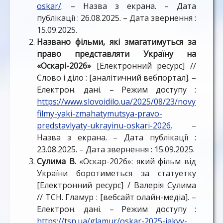
oskar/
. – Назва з екрана. – Дата
публікації : 26.08.2025. – Дата звернення :
15.09.2025.
Названо фільми, які змагатимуться за
право представляти Україну на
«Оскарі-2026»
[Електронний ресурс] //
Слово і діло : [аналітичний вебпортал]. –
Електрон. дані. – Режим доступу :
https://www.slovoidilo.ua/2025/08/23/novyna/kul
filmy-yaki-zmahatymutsya-pravo-
predstavlyaty-ukrayinu-oskari-2026
. –
Назва з екрана. – Дата публікації :
23.08.2025. – Дата звернення : 15.09.2025.
Сулима В.
«Оскар-2026»: який фільм від
України боротиметься за статуетку
[Електронний ресурс] / Валерія Сулима
// ТСН. Гламур : [вебсайт олайн-медіа]. –
Електрон. дані. – Режим доступу :
https://tsn.ua/glamur/oskar-2025-iakyy-