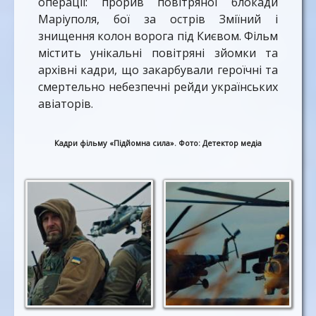
операції: прорив повітряної блокади
Маріуполя, бої за острів Зміїний і
знищення колон ворога під Києвом. Фільм
містить унікальні повітряні зйомки та
архівні кадри, що закарбували героїчні та
смертельно небезпечні рейди українських
авіаторів.
Кадри фільму «Підйомна сила». Фото: Детектор медіа