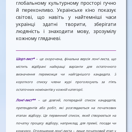
глобальному культурному просторі гучно
й переконливо. Українське кіно показує
світові, що навіть у найтемніші часи
українці здатні творити, зберігати
людяність і знаходити мову, зрозумілу
кожному глядачеві.
________________________________________________________
Шорт-лист*
– це скорочена, фінальна версія лонґ-листа, що
містить відібрані найкращі варіанти для остаточного
визначення переможця чи найгіднішого кандидата. З
короткого списку члени журі проголосують за п’ять
остаточних номінантів у кожній категорії.
Лонґ-лист**
– це довгий, попередній список кандидатів,
претендентів або робіт, які розглядаються на початкових
етапах відбору. Це первинний список, який створюється на
початку процесу відбору, наприклад, для премії, посади чи
конкурсу. Оголошення лонґ-листа – лише початковий етап у