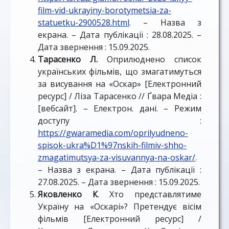
film-vid-ukrayiny-borotymetsia-za-
statuetku-2900528.html
. – Назва з
екрана. – Дата публікації : 28.08.2025. –
Дата звернення : 15.09.2025.
Тарасенко Л.
Оприлюднено список
українських фільмів, що змагатимуться
за висування на «Оскар» [Електронний
ресурс] / Ліза Тарасенко // Ґвара Медіа :
[вебсайт]. – Електрон. дані. – Режим
доступу :
https://gwaramedia.com/oprilyudneno-
spisok-ukra%D1%97nskih-filmiv-shho-
zmagatimutsya-za-visuvannya-na-oskar/
.
– Назва з екрана. – Дата публікації :
27.08.2025. – Дата звернення : 15.09.2025.
Яковленко К
. Хто представлятиме
Україну на «Оскарі»? Претендує вісім
фільмів [Електронний ресурс] /