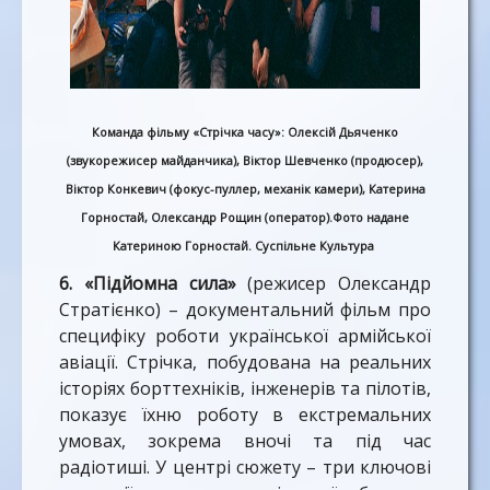
Команда фільму «Стрічка часу»: Олексій Дьяченко
(звукорежисер майданчика), Віктор Шевченко (продюсер),
Віктор Конкевич (фокус-пуллер, механік камери), Катерина
Горностай, Олександр Рощин (оператор).Фото надане
Катериною Горностай. Суспільне Культура
6. «Підйомна сила»
(режисер Олександр
Стратієнко) – документальний фільм про
специфіку роботи української армійської
авіації. Стрічка, побудована на реальних
історіях борттехніків, інженерів та пілотів,
показує їхню роботу в екстремальних
умовах, зокрема вночі та під час
радіотиші. У центрі сюжету – три ключові