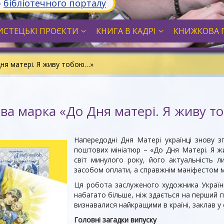
ю
бібліотечного порталу
СТЕЦЬКІ ПРОЄКТИ
КНИГА В КАДРІ
КНИЖКОВА 
ня матері. Я живу тобою…»
а марка «До Дня матері. Я живу т
Напередодні Дня Матері українці знову з
поштових мініатюр – «До Дня Матері. Я ж
світ минулого року, його актуальність л
засобом оплати, а справжнім маніфестом м
Ця робота заслуженого художника Украї
набагато більше, ніж здається на перший п
визнавалися найкращими в країні, заклав у
Головні загадки випуску