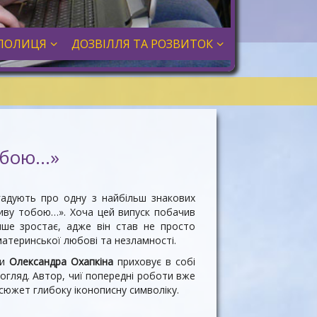
ПОЛИЦЯ
ДОЗВІЛЛЯ ТА РОЗВИТОК
обою…»
гадують про одну з найбільш знакових
иву тобою…». Хоча цей випуск побачив
ише зростає, адже він став не просто
атеринської любові та незламності.
ни
Олександра Охапкіна
приховує в собі
огляд. Автор, чиї попередні роботи вже
 сюжет глибоку іконописну символіку.