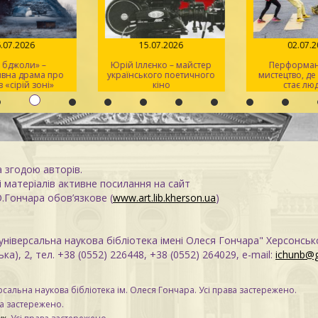
.07.2026
15.07.2026
02.07.2
 бджоли» –
Юрій Іллєнко – майстер
Перформанс
вна драма про
українського поетичного
мистецтво, де
 «сірій зоні»
кіно
стає люд
а згодою авторів.
 матеріалів активне посилання на сайт
О.Гончара обов’язкове (
www.art.lib.kherson.ua
)
ніверсальна наукова бібліотека імені Олеся Гончара" Херсонськ
ка), 2, тел. +38 (0552) 226448, +38 (0552) 264029, e-mail:
ichunb@
сальна наукова бібліотека ім. Олеся Гончара. Усі права застережено.
ва застережено.