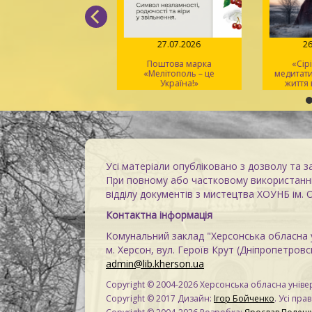
04.08.2026
27.07.2026
26
Вірський. Танець
Поштова марка
«Сірі
вободи» – геній
«Мелітополь – це
медитати
хореографії та
Україна!»
життя в
іональний символ
Усі матеріали опубліковано з дозволу та з
При повному або частковому використанні
відділу документів з мистецтва ХОУНБ ім. 
Контактна інформація
Комунальний заклад "Херсонська обласна у
м. Херсон, вул. Героїв Крут (Дніпропетровсь
admin@lib.kherson.ua
Copyright © 2004-2026 Херсонська обласна універ
Copyright © 2017 Дизайн:
Ігор Бойченко
. Усі пра