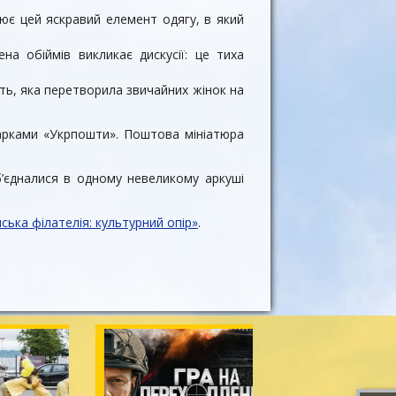
ює цей яскравий елемент одягу, в який
на обіймів викликає дискусії: це тиха
сть, яка перетворила звичайних жінок на
марками «Укрпошти». Поштова мініатюра
б’єдналися в одному невеликому аркуші
ська філателія: культурний опір»
.