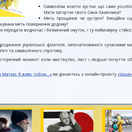
Символізм жовтої хустки: що саме уособл
Мати загортає свого Сина-Захисника?
Мить прощання чи зустрічі? Емоційна сце
ікувана мить повернення додому?
я передати водночас і безмежний смуток, і ту неймовірну стійкі
родження української філателії, започаткованого сучасними 
’яті та символічного спротиву.
сторичний момент: коли мистецтво, лист і людські почуття о
я Матері. Я живу тобою…»
ви дізнаєтесь з онлайн-проєкту
«Україн