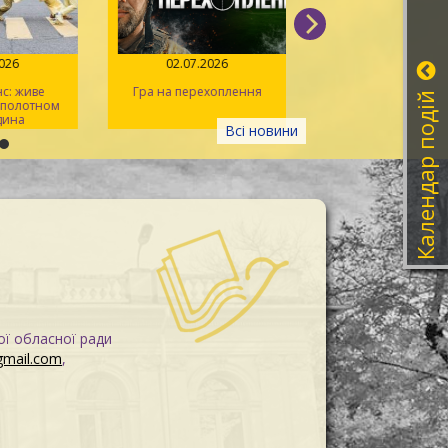
026
02.07.2026
14.06.2026
: живе
Гра на перехоплення
Іван Миколайчук – 
Календар подій
 полотном
українського кін
ина
Всі новини
ої обласної ради
gmail.com
,