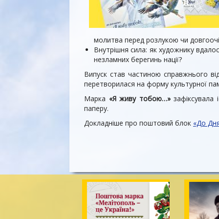
молитва перед розлукою чи довгооч
Внутрішня сила: як художнику вдалос
незламних берегинь нації?
Випуск став частиною справжнього від
перетворилася на форму культурної пам
Марка
«Я живу тобою…»
зафіксувала і
паперу.
Докладніше про поштовий блок
«До Дн