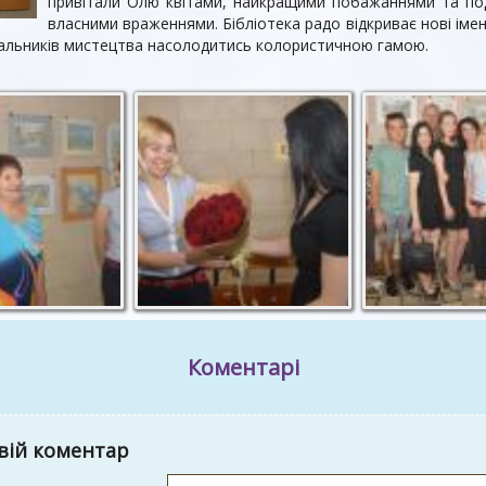
привітали Олю квітами, найкращими побажаннями та по
власними враженнями. Бібліотека радо відкриває нові імен
вальників мистецтва насолодитись колористичною гамою.
Коментарі
вій коментар