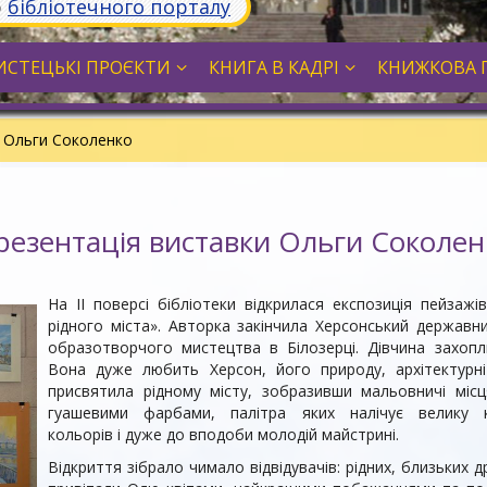
ю
бібліотечного порталу
СТЕЦЬКІ ПРОЄКТИ
КНИГА В КАДРІ
КНИЖКОВА 
и Ольги Соколенко
резентація виставки Ольги Соколен
На ІІ поверсі бібліотеки відкрилася експозиція пейзаж
рідного міста». Авторка закінчила Херсонський державн
образотворчого мистецтва в Білозерці. Дівчина захоп
Вона дуже любить Херсон, його природу, архітектурн
присвятила рідному місту, зобразивши мальовничі місц
гуашевими фарбами, палітра яких налічує велику кі
кольорів і дуже до вподоби молодій майстрині.
Відкриття зібрало чимало відвідувачів: рідних, близьких др