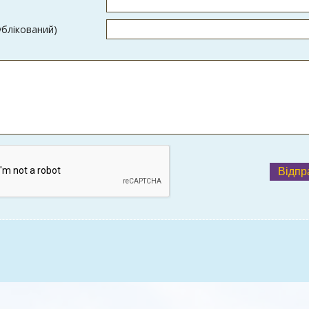
ублікований)
Відпр