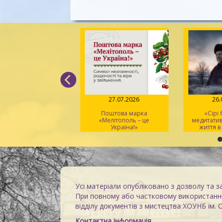
04.08.2026
27.07.2026
26
Вірський. Танець
Поштова марка
«Сірі
вободи» – геній
«Мелітополь – це
медитати
хореографії та
Україна!»
життя в
іональний символ
Усі матеріали опубліковано з дозволу та з
При повному або частковому використанні
відділу документів з мистецтва ХОУНБ ім. 
Контактна інформація