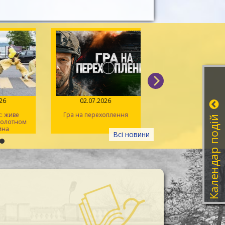
026
02.07.2026
14.06.2026
: живе
Гра на перехоплення
Іван Миколайчук – 
Календар подій
 полотном
українського кін
ина
Всі новини