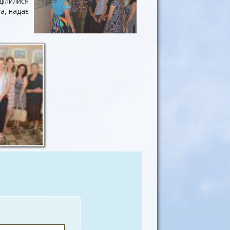
ділилися
а, надає