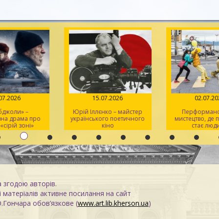
.07.2026
15.07.2026
02.07.2
 бджоли» –
Юрій Іллєнко – майстер
Перформанс
вна драма про
українського поетичного
мистецтво, де
 «сірій зоні»
кіно
стає люд
а згодою авторів.
 матеріалів активне посилання на сайт
О.Гончара обов’язкове (
www.art.lib.kherson.ua
)