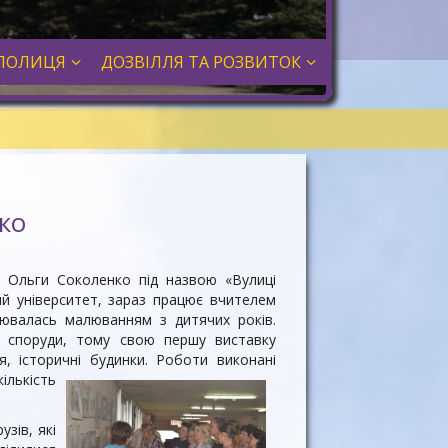
ПОЛИЦЯ
ДОЗВІЛЛЯ ТА РОЗВИТОК
ко
ів Ольги Соколенко під назвою «Вулиці
ий університет, зараз працює вчителем
лювалась малюванням з дитячих років.
і споруди, тому свою першу виставку
я, історичні будинки.
Роботи виконані
лькість
узів, які