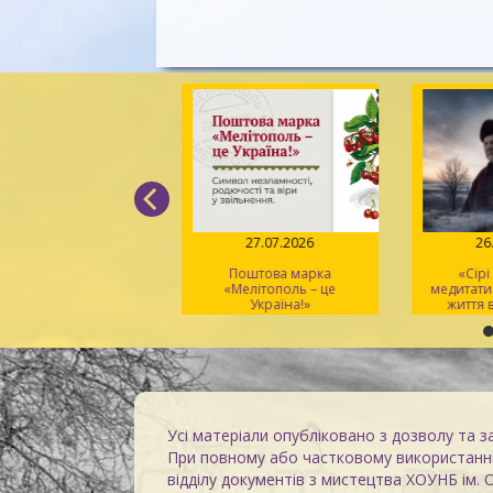
04.08.2026
27.07.2026
26
Вірський. Танець
Поштова марка
«Сірі
вободи» – геній
«Мелітополь – це
медитати
хореографії та
Україна!»
життя в
іональний символ
Усі матеріали опубліковано з дозволу та з
При повному або частковому використанні
відділу документів з мистецтва ХОУНБ ім. 