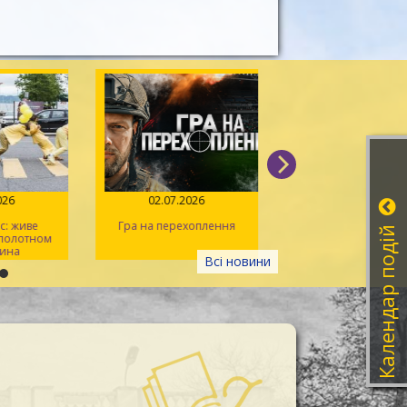
026
02.07.2026
14.06.2026
: живе
Гра на перехоплення
Іван Миколайчук – 
Календар подій
 полотном
українського кін
ина
Всі новини