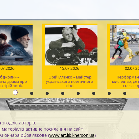
.07.2026
15.07.2026
02.07.2
 бджоли» –
Юрій Іллєнко – майстер
Перформанс
вна драма про
українського поетичного
мистецтво, де
 «сірій зоні»
кіно
стає люд
а згодою авторів.
 матеріалів активне посилання на сайт
О.Гончара обов’язкове (
www.art.lib.kherson.ua
)