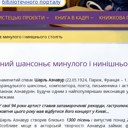
ю
бібліотечного порталу
СТЕЦЬКІ ПРОЄКТИ
КНИГА В КАДРІ
КНИЖКОВА 
 минулого і нинішнього століть
ний шансоньє минулого і нинішньог
знаменитий співак
Шарль Азнавур
(22.05.1924, Париж, Франція – 1
французького шансоньє, композитора, поета, письменника і ак
Вакінак Азнавурян. Будучи одним з найпопулярніших виконавців у 
межами.
У свої 94 роки артист ставив запаморочливі рекорди, гастролюю
жовтня цього року мав відбутися його концерт у Києві…
Шарль Азнавур створив близько
1300
пісень
і випустив понад
Особливе місце в акторській творчості Азнавура займає ф