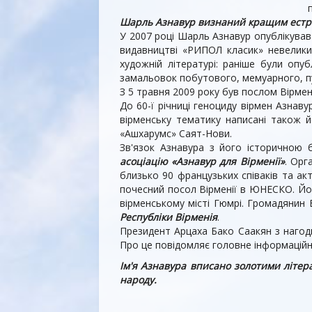
Шарль Азнавур визнаний кращим естра
У 2007 році Шарль Азнавур опублікував
видавництві «РИПОЛ класик» невелики
художній літературі: раніше були опуб
замальовок побутового, мемуарного, п
З 5 травня 2009 року був послом Вірмен
До 60-ї річниці геноциду вірмен Азнав
вірменську тематику написані також й
«Ашхарумс» Саят-Нови.
Зв'язок Азнавура з його історичною 
асоціацію «Азнавур для Вірменії»
.
Орга
близько 90 французьких співаків та акт
почесний посол Вірменії в ЮНЕСКО. Йог
вірменському місті Гюмрі. Громадянин 
Республіки Вірменія
.
Президент Арцаха Бако Саакян з нагоди
Про це повідомляє головне інформаційн
Ім'я Азнавура вписано золотими літера
народу.