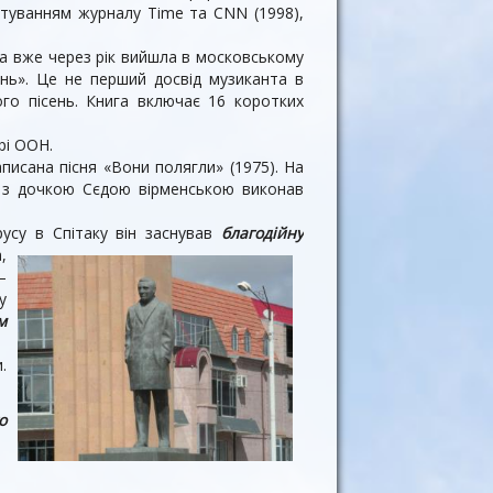
питуванням журналу Time та CNN (1998),
ка вже через рік вийшла в московському
нь». Це не перший досвід музиканта в
його пісень. Книга включає 16 коротких
рі ООН.
писана пісня «Вони полягли» (1975). На
ур з дочкою Сєдою вірменською виконав
русу в Спітаку він заснував
благодійну
,
–
у
м
.
о