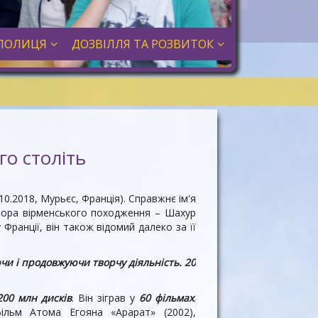
ПОЛИЦЯ
ДОЗВІЛЛЯ ТА РОЗВИТОК
о століть
.10.2018, Мурьєс, Франція).
Справжнє ім'я
тора вірменського походження – Шахур
Франції, він також відомий далеко за її
чи і продовжуючи творчу діяльність. 20
200 млн дисків
. Він зіграв у
60 фільмах
.
ільм Атома Егояна «Арарат» (2002),