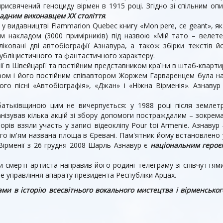
присвячений геноциду вірмен в 1915 році. Згідно зі спільним о
дним виконавцем XX століття
.
 у видавництві Flammarion Quebec книгу «Mon pere, ce geant», я
м накладом (3000 примірників) під назвою «Мій тато – велете
ліковані дві автобіографії Азнавура, а також збірки текстів 
убліцистичного та фантастичного характеру.
ії в Швейцарії та постійним представником країни в штаб-кварти
уром і його постійним співавтором Жоржем Гарваренцем була на
ого пісні «Автобіографія», «Джан» і «Ніжна Вірменія». Азнав
батьківщиною цим не вичерпується: у 1988 році після землет
нізував кілька акцій зі збору допомоги постраждалим – зокрема
орів взяли участь у записі відеокліпу Pour toi Armenie. Азнавур 
о ім'ям названа площа в Єревані. Пам'ятник йому встановлено 
Вірменії з 26 грудня 2008 Шарль Азнавур є
національним героє
 смерті артиста направив його родині телеграму зі співчуттями
е управління апарату президента Республіки Арцах.
ми в історію всесвітнього вокального мистецтва і вірменськог