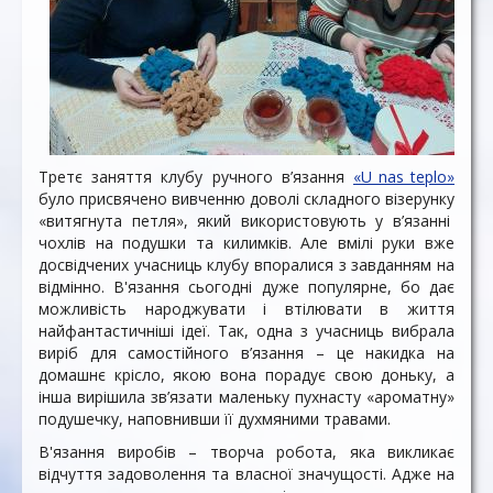
Третє заняття клубу ручного в’язання
«U_nas_teplo»
було присвячено вивченню доволі складного візерунку
«витягнута петля», який використовують у в’язанні
чохлів на подушки та килимків. Але вмілі руки вже
досвідчених учасниць клубу впоралися з завданням на
відмінно. В'язання сьогодні дуже популярне, бо дає
можливість народжувати і втілювати в життя
найфантастичніші ідеї. Так, одна з учасниць вибрала
виріб для самостійного в’язання – це накидка на
домашнє крісло, якою вона порадує свою доньку, а
інша вирішила зв’язати маленьку пухнасту «ароматну»
подушечку, наповнивши її духмяними травами.
В'язання виробів – творча робота, яка викликає
відчуття задоволення та власної значущості. Адже на