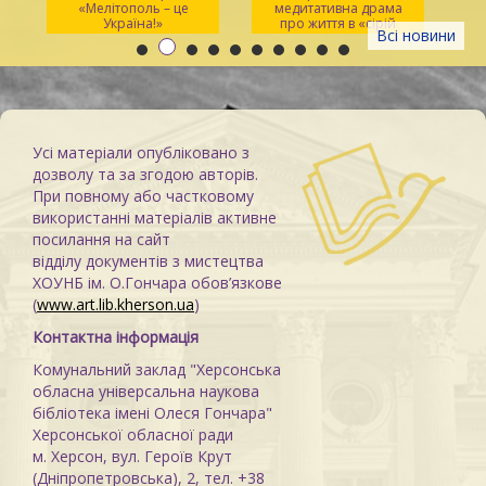
«Мелітополь – це
медитативна драма
ма
Україна!»
про життя в «сірій
Всі новини
зоні»
Усі матеріали опубліковано з
дозволу та за згодою авторів.
При повному або частковому
використанні матеріалів активне
посилання на сайт
відділу документів з мистецтва
ХОУНБ ім. О.Гончара обов’язкове
(
www.art.lib.kherson.ua
)
Контактна інформація
Комунальний заклад "Херсонська
обласна універсальна наукова
бібліотека імені Олеся Гончара"
Херсонської обласної ради
м. Херсон, вул. Героїв Крут
(Дніпропетровська), 2, тел. +38