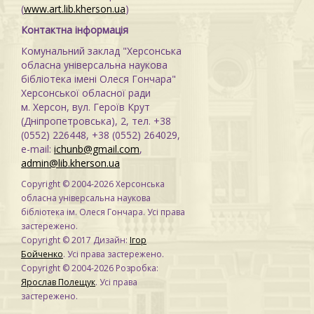
(
www.art.lib.kherson.ua
)
Контактна інформація
Комунальний заклад "Херсонська
обласна універсальна наукова
бібліотека імені Олеся Гончара"
Херсонської обласної ради
м. Херсон, вул. Героїв Крут
(Дніпропетровська), 2, тел. +38
(0552) 226448, +38 (0552) 264029,
e-mail:
ichunb@gmail.com
,
admin@lib.kherson.ua
Copyright © 2004-2026 Херсонська
обласна універсальна наукова
бібліотека ім. Олеся Гончара. Усі права
застережено.
Copyright © 2017 Дизайн:
Ігор
Бойченко
. Усі права застережено.
Copyright © 2004-2026 Розробка:
Ярослав Полещук
. Усі права
застережено.