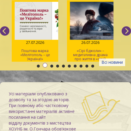
27.07.2026
26.07.2026
Поштова марка
«Сірі бджоли» –
«Мелітополь – це
медитативна драма
ма
Україна!»
про життя в «сірій
Всі новини
зоні»
Усі матеріали опубліковано з
дозволу та за згодою авторів.
При повному або частковому
використанні матеріалів активне
посилання на сайт
відділу документів з мистецтва
ХОУНБ ім. О.Гончара обов’язкове