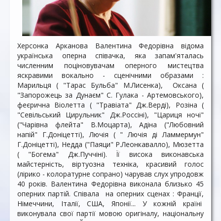
Херсонка Арканова Валентина Федорівна відома
українська оперна співачка, яка запам'яталась
численним поціновувачам оперного мистецтва
яскравими вокально - сценічними образами :
Марильця ( "Тарас Бульба" М.Лисенка), Оксана (
"Запорожець за Дунаєм" С. Гулака - Артемовського),
феєрична Віолетта ( "Травіата" Дж.Верді), Розіна (
"Севільський Цирульник" Дж.Россіні), "Цариця ночі"
("Чарівна флейта" В.Моцарта), Адіна ("Любовний
напій" Г.Доніцетті), Лючія ( " Лючія ді Ламмермун"
Г.Доніцетті), Недда ("Паяци" Р.Леонкавалло), Мюзетта
( "Богема" Дж.Пуччіні). Її висока виконавська
майстерність, віртуозна техніка, красивий голос
(лірико - колоратурне сопрано) чарував слух упродовж
40 років. Валентина Федорівна виконала близько 45
оперних партій. Співала на оперних сценах : Франції,
Німеччини, Італії, США, Японії... У кожній країні
виконувала свої партії мовою оригіналу, національну