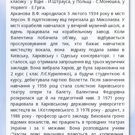
класику : у Відні - Й.Штрауса, у Польщі - С.Монюшка, у
Норвегії - Е.Гріга.
Арканова В.Ф. народилася 5 лютого 1934 року в місті
Херсон. В підлітковому віці переїхала до Миколаєва. У
місті корабелів навчалася у вечірній музичній школі, а
вдень працювала на корабельному заводі. Коли
Валентина побачила об'яву, що відбувається
прослуховування для тих, хто бажає навчатися
мистецтву вокала, вона відразу подала заяви в
Київську, Харківську і Одеську консерваторії. І так
сталося, що отримала запрошення від трьох музичних
закладів. Вона вибрала Харків, де була зарахована на
2 курс ( клас Л.Є.Куриленко), а будучи студенткою 4
курсу, дебютувала партією Віолетти. Після закінчення
навчання у 1956 році стала солісткою Харківського
театру опери та балету. Валентина Федорівна
розкрилася ще й на педагогічній ниві. З 1971 року
працювала в Харківському державному університеті
мистецтв ім. І.Котляревського. З 1978 року - доцент, з
1986 року - професор цього закладу. Виховала гроно
відомих вокалістів, які працюють в провідних театрах
України і за її межами. Вона розповідала учням
:"Часом деякі виконавці вдаються до копіювання