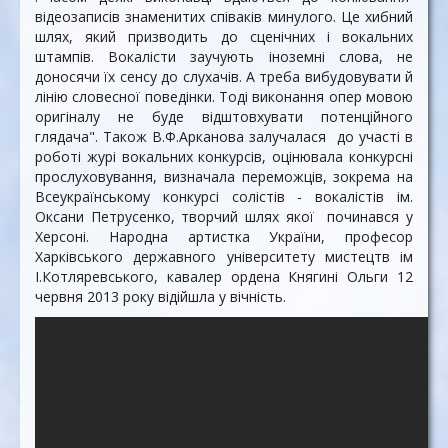
відеозаписів знаменитих співаків минулого. Це хибний
шлях, який призводить до сценічних і вокальних
штампів. Вокалісти заучують іноземні слова, не
доносячи їх сенсу до слухачів. А треба вибудовувати й
лінію словесної поведінки. Тоді виконання опер мовою
оригіналу не буде відштовхувати потенційного
глядача". Також В.Ф.Арканова залучалася до участі в
роботі журі вокальних конкурсів, оцінювала конкурсні
прослуховування, визначала переможців, зокрема на
Всеукраїнському конкурсі солістів - вокалістів ім.
Оксани Петрусенко, творчий шлях якої починався у
Херсоні. Народна артистка України, професор
Харківського державного університету мистецтв ім
І.Котляревського, кавалер ордена Княгині Ольги 12
червня 2013 року відійшла у вічність.