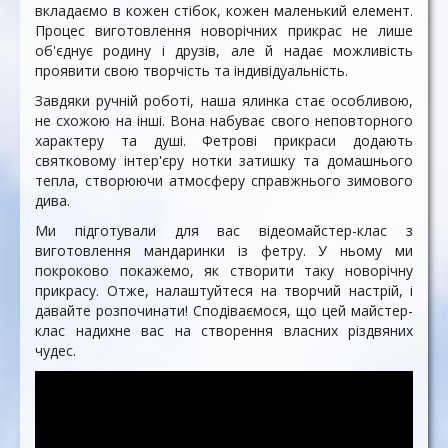
вкладаємо в кожен стібок, кожен маленький елемент.
Процес виготовлення новорічних прикрас не лише
об'єднує родину і друзів, але й надає можливість
проявити свою творчість та індивідуальність.
Завдяки ручній роботі, наша ялинка стає особливою,
не схожою на інші. Вона набуває свого неповторного
характеру та душі. Фетрові прикраси додають
святковому інтер'єру нотки затишку та домашнього
тепла, створюючи атмосферу справжнього зимового
дива.
Ми підготували для вас відеомайстер-клас з
виготовлення мандаринки із фетру. У ньому ми
покроково покажемо, як створити таку новорічну
прикрасу. Отже, налаштуйтеся на творчий настрій, і
давайте розпочинати! Сподіваємося, що цей майстер-
клас надихне вас на створення власних різдвяних
чудес.