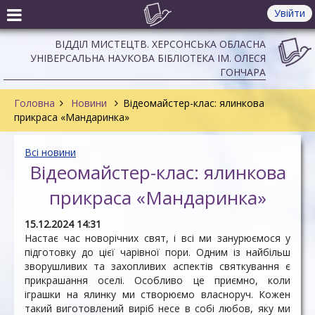
Увійти
ВІДДІЛ МИСТЕЦТВ. ХЕРСОНСЬКА ОБЛАСНА
УНІВЕРСАЛЬНА НАУКОВА БІБЛІОТЕКА ІМ. ОЛЕСЯ
ГОНЧАРА
Головна
Новини
Відеомайстер-клас: ялинкова
прикраса «Мандаринка»
Всі новини
Відеомайстер-клас: ялинкова
прикраса «Мандаринка»
15.12.2024 14:31
Настає час новорічних свят, і всі ми занурюємося у
підготовку до цієї чарівної пори. Одним із найбільш
зворушливих та захопливих аспектів святкування є
прикрашання оселі. Особливо це приємно, коли
іграшки на ялинку ми створюємо власноруч. Кожен
такий виготовлений виріб несе в собі любов, яку ми