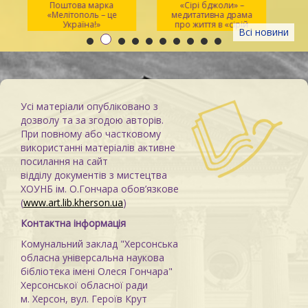
Поштова марка
«Сірі бджоли» –
«Мелітополь – це
медитативна драма
ма
Україна!»
про життя в «сірій
Всі новини
зоні»
Усі матеріали опубліковано з
дозволу та за згодою авторів.
При повному або частковому
використанні матеріалів активне
посилання на сайт
відділу документів з мистецтва
ХОУНБ ім. О.Гончара обов’язкове
(
www.art.lib.kherson.ua
)
Контактна інформація
Комунальний заклад "Херсонська
обласна універсальна наукова
бібліотека імені Олеся Гончара"
Херсонської обласної ради
м. Херсон, вул. Героїв Крут