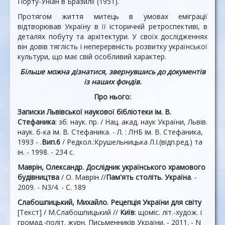
Порту-Уніан в Бразилії (1951).
Протягом життя митець в умовах еміграції
відтворював Україну в її історичній ретроспективі, в
деталях побуту та архітектури. У своїх дослідженнях
він довів тяглість і неперервність розвитку української
культури, що має свій особливий характер.
Більше можна дізнатися, звернувшись до документів
із наших фондів.
Про нього:
Записки Львівської наукової бібліотеки ім. В.
Стефаника
: зб. наук. пр. / Нац. акад. наук України, Львів.
наук. б-ка ім. В. Стефаника. - Л. : ЛНБ ім. В. Стефаника,
1993 - .
Вип.6
/ Редкол.:Крушельницька Л.I.(вiдп.ред.) та
iн. - 1998. - 234 c.
Маврін, Олександр. Дослідник українського храмового
будівництва
/ О. Маврін //
Пам'ять століть. Україна
. -
2009. - N3/4. - С. 189
Слабошпицький, Михайло. Рецепція України для світу
[Текст] / М.Слабошпицький //
Київ
: щоміс. літ.-худож. і
громад.-політ. журн. Письменників України. - 2011. - N