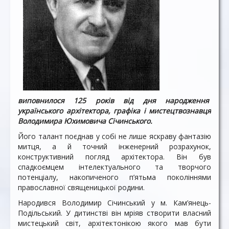
виповнилося 125 років від дня народження
українського архітектора, графіка і мистецтвознавця
Володимира Юхимовича Січинського.
Його талант поєднав у собі не лише яскраву фантазію
митця, а й точний інженерний розрахунок,
конструктивний погляд архітектора. Він був
спадкоємцем інтелектуального та творчого
потенціалу, накопиченого п’ятьма поколіннями
православної священицької родини.
Народився Володимир Січинський у м. Кам’янець-
Подільський. У дитинстві він мріяв створити власний
мистецький світ, архітектонікою якого мав бути