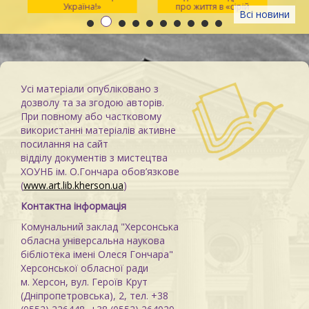
Україна!»
про життя в «сірій
Всі новини
зоні»
Усі матеріали опубліковано з
дозволу та за згодою авторів.
При повному або частковому
використанні матеріалів активне
посилання на сайт
відділу документів з мистецтва
ХОУНБ ім. О.Гончара обов’язкове
(
www.art.lib.kherson.ua
)
Контактна інформація
Комунальний заклад "Херсонська
обласна універсальна наукова
бібліотека імені Олеся Гончара"
Херсонської обласної ради
м. Херсон, вул. Героїв Крут
(Дніпропетровська), 2, тел. +38