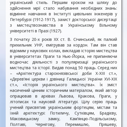
український стиль. Першим кроком на шляху до
здійснення мрії стало набування необхідних знань:
відмінне навчання в Інституті цивільних інженерів у
Петербурзі (1912-1917), захист докторської дисертації
з мистецтвознавства в Українському Вільному
університеті в Празі (1927).
З початку 20-х років ХХ ст. В. Січинський, як палкий
прихильник УНР, емігрував за кордон. Там він став
відомим у наукових колах, викладав історію мистецтва
в університетах Праги та Нью-Йорка, не припиняючи
водночас діяльності з популяризації українського
мистецтва та історії. Видав понад 50 праць. Серед них
– «Архітектура старокнязівської доби Х-ХІІІ ст.»,
«Дерев’яні церкви і дзвіниці Галицької України ХVI-ХІХ
ст.», «Історія українського мистецтва». Їх зміст
насичений цінним історичним матеріалом, який автор
опрацював в архівах Львова, Кракова, Праги, у
літописах та науковій літературі. Цілу серію праць
учений присвятив українським фортецям, містам та
їхній архітектурі: Потиличу, Сутківцям, Брадієву,
Маковицькому замку, Кам’янцю-Подільському,
Полтаві, Чернігову, Перемишлю, Пряшеву,