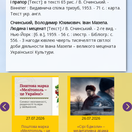
і прапор
[Текст]: в тексті 65 рис. / В. Січинський. -
Вінніпег : Видавнича спілка тризуб, 1953. - 71 с. : карта.
Текст укр. англ.
Січинський, Володимир Юхимович. Іван Мазепа.
Людина і меценат
[Текст] / В. Січинський. - 2-ге вид. -
Нью-Йорк : [б. в.], 1959. - 56 с. : ілюстр. - Бібліогр.: с.
556. - З нагоди ювілею чверть тисячеліття світлої
доби діяльности Івана Мазепи – великого мецената
Української Культури.
27.07.2026
26.07.2026
Поштова марка
«Сірі бджоли» –
«Мелітополь – це
медитативна драма
ма