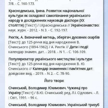
7/8. - С. 160-173.
Краснодемська, Ірина. Розвиток національної
культури як складової самопізнання українського
народу в дослідженнях науковців діаспори (XX
століття)
[Текст] / І.Краснодемська //
Українознавство
:
наук. журн. - 2012. - N 3. - С. 192-197.
Рихтік, А. Визначний митець, зберігач духовних скарбів
[Текст]: до 125-річчя від дня народження В.
Січинського (1894-1962) / А. Рихтік //
Дати і події
:
календар знамен. дат. - 2018. - N 1. - С. 106-109.
Популяризатор українського мистецтва і культури
[Текст]: до 125-річчя від дня народження В. Ю.
Січинського //
Календар знаменних і пам'ятних дат
:
довідкове вид. - 2019. - N 2. - С. 78-90.
Його твори:
Січинський, Володимир Юхимович. Чужинці про
Україну
[Текст] / В.Ю. Січинський; ред. Л.І. Сідлович. - Л.
: Світ, 1991. - 96 с.
Січинський, Володимир Юхимович. Український тризуб