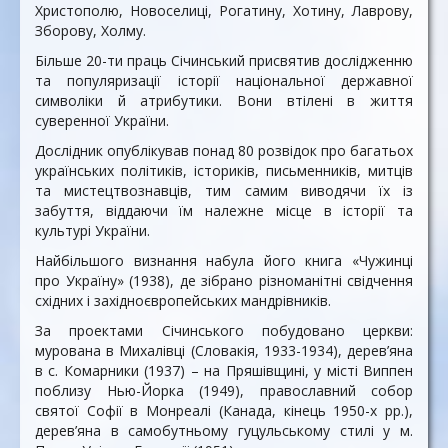
Христополю, Новоселиці, Рогатину, Хотину, Лаврову,
Зборову, Холму.
Більше 20-ти праць Січинський присвятив дослідженню
та популяризації історії національної державної
символіки й атрибутики. Вони втілені в життя
суверенної України.
Дослідник опублікував понад 80 розвідок про багатьох
українських політиків, істориків, письменників, митців
та мистецтвознавців, тим самим виводячи їх із
забуття, віддаючи їм належне місце в історії та
культурі України.
Найбільшого визнання набула його книга «Чужинці
про Україну» (1938), де зібрано різноманітні свідчення
східних і західноєвропейських мандрівників.
За проектами Січинського побудовано церкви:
мурована в Михалівці (Словакія, 1933-1934), дерев’яна
в с. Комарники (1937) – на Пряшівщині, у місті Виппен
поблизу Нью-Йорка (1949), православний собор
святої Софії в Монреалі (Канада, кінець 1950-х рр.),
дерев’яна в самобутньому гуцульському стилі у м.