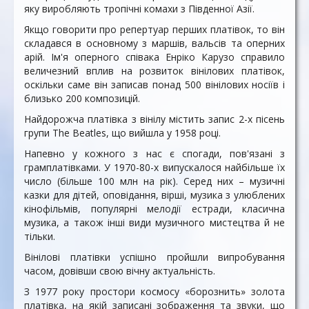
яку виробляють тропічні комахи з Південної Азії.
Якщо говорити про репертуар перших платівок, то він
складався в основному з маршів, вальсів та оперних
арій. Ім'я оперного співака Енріко Карузо справило
величезний вплив на розвиток вінілових платівок,
оскільки саме він записав понад 500 вінілових носіїв і
близько 200 композицій.
Найдорожча платівка з вінілу містить запис 2-х пісень
групи The Beatles, що вийшла у 1958 році.
Напевно у кожного з нас є спогади, пов'язані з
грамплатівками. У 1970-80-х випускалося найбільше їх
число (більше 100 млн на рік). Серед них – музичні
казки для дітей, оповідання, вірші, музика з улюблених
кінофільмів, популярні мелодії естради, класична
музика, а також інші види музичного мистецтва й не
тільки.
Вінілові платівки успішно пройшли випробування
часом, довівши свою вічну актуальність.
З 1977 року простори космосу «борознить» золота
платівка, на якій записані зображення та звуки, що