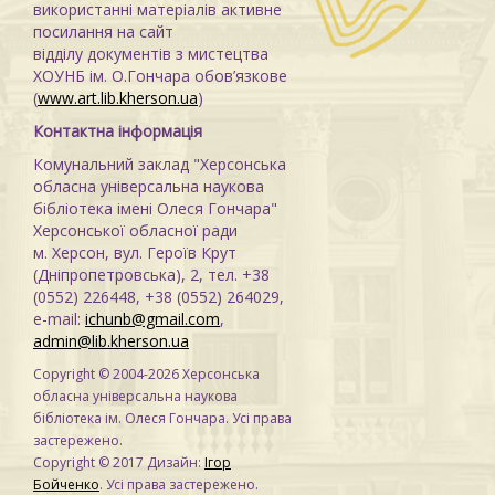
використанні матеріалів активне
посилання на сайт
відділу документів з мистецтва
ХОУНБ ім. О.Гончара обов’язкове
(
www.art.lib.kherson.ua
)
Контактна інформація
Комунальний заклад "Херсонська
обласна універсальна наукова
бібліотека імені Олеся Гончара"
Херсонської обласної ради
м. Херсон, вул. Героїв Крут
(Дніпропетровська), 2, тел. +38
(0552) 226448, +38 (0552) 264029,
e-mail:
ichunb@gmail.com
,
admin@lib.kherson.ua
Copyright © 2004-2026 Херсонська
обласна універсальна наукова
бібліотека ім. Олеся Гончара. Усі права
застережено.
Copyright © 2017 Дизайн:
Ігор
Бойченко
. Усі права застережено.