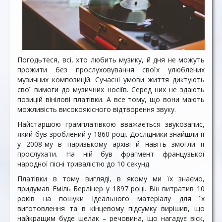
Погодьтеся, всі, хто любить музику, й дня не можуть
прожити без прослуховування своїх улюблених
музичних композицій. Сучасні умови життя диктують
свої вимоги до музичних носіїв. Серед них не здають
позицій вінілові платівки. А все тому, що вони мають
можливість високоякісного відтворення звуку.
Найстаршою грамплатівкою вважається звукозапис,
який був зроблений у 1860 році. Дослідники знайшли її
у 2008-му в паризькому архіві й навіть змогли її
прослухати. На ній був фрагмент французької
народної пісні тривалістю до 10 секунд.
Платівки в тому вигляді, в якому ми їх знаємо,
придумав Еміль Берлінер у 1897 році. Він витратив 10
років на пошуки ідеального матеріалу для їх
виготовлення та в кінцевому підсумку вирішив, що
найкращим буде шелак – речовина, що нагадує віск,