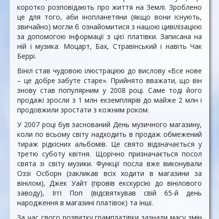
коротко розповідають про життя на Землі. Зроблено
це для того, аби інопланетяни (якщо вони існують,
звичайно) могли б ознайомитися з нашою цивілізацією
за допомогою інформації з цієї платівки. Записана на
ній і музика: Моцарт, Бах, Стравінський і навіть Чак
Беррі.
Вініл став чудовою ілюстрацією до вислову «Все нове
– це добре забуте старе». Прийнято вважати, що він
знову став популярним у 2008 році. Саме тоді його
продажі зросли з 1 млн екземплярів до майже 2 млн і
продовжили зростати з кожним роком.
У 2007 році був заснований День музичного магазину,
коли по всьому світу надходить в продаж обмежений
тираж рідкісних альбомів. Це свято відзначається у
третю суботу квітня. Щорічно призначається посол
свята зі світу музики. Функції посла вже виконували
Оззі Осборн (закликав всіх ходити в магазини за
вінілом), Джек Уайт (провів екскурсію до вінілового
заводу), Іггі Поп (відсвяткував свій 65-й день
народження в магазині платівок) та інші.
За час свого розвитку грамплатівки зазнали масу змін