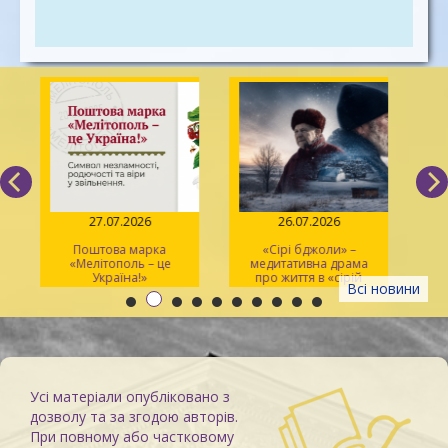
27.07.2026
26.07.2026
Поштова марка
«Сірі бджоли» –
«Мелітополь – це
медитативна драма
ма
Україна!»
про життя в «сірій
Всі новини
зоні»
Усі матеріали опубліковано з
дозволу та за згодою авторів.
При повному або частковому