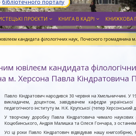
ю
бібліотечного порталу
СТЕЦЬКІ ПРОЄКТИ
КНИГА В КАДРІ
КНИЖКОВА 
м ювілеєм кандидата філологічних наук, Почесного громадянина 
чним ювілеєм кандидата філологічн
а м. Херсона Павла Кіндратовича 
Павло Кіндратович народився 30 червня на Хмельниччині. У 19
викладачем, доцентом, завідувачем кафедри української
педагогічного інституту ім. Н.К. Крупської (тепер Херсонський 
У творчому доробку Павла Кіндратовича чимало наукових р
Коцюбинського, Андрія Малишка та Олеся Гончара, з останнім
Усі ці роки Павло Кіндратович відвідував нашу книгозбірню,