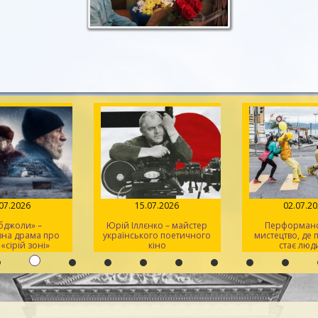
.07.2026
02.07.2026
02.07.2
нко – майстер
Перформанс: живе
Гра на перех
ого поетичного
мистецтво, де полотном
кіно
стає людина