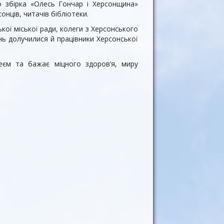
го збірка «Олесь Гончар і Херсонщина»
нців, читачів бібліотеки.
ої міської ради, колеги з Херсонського
ень долучилися й працівники Херсонської
леєм та бажає міцного здоров’я, миру