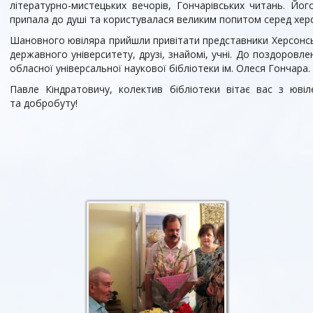
літературно-мистецьких вечорів, Гончарівських читань. Йо
припала до душі та користувалася великим попитом серед херсо
Шановного ювіляра прийшли привітати представники Херсонськ
державного університету, друзі, знайомі, учні. До поздоровл
обласної універсальної наукової бібліотеки ім. Олеся Гончара.
Павле Кіндратовичу, колектив бібліотеки вітає вас з юві
та добробуту!