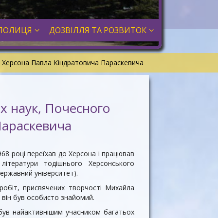
ПОЛИЦЯ
ДОЗВІЛЛЯ ТА РОЗВИТОК
м. Херсона Павла Кіндратовича Параскевича
их наук, Почесного
Параскевича
68 році переїхав до Херсона і працював
 літератури тодішнього Херсонського
державний університет).
обіт, присвячених творчості Михайла
 він був особисто знайомий.
 був найактивнішим учасником багатьох