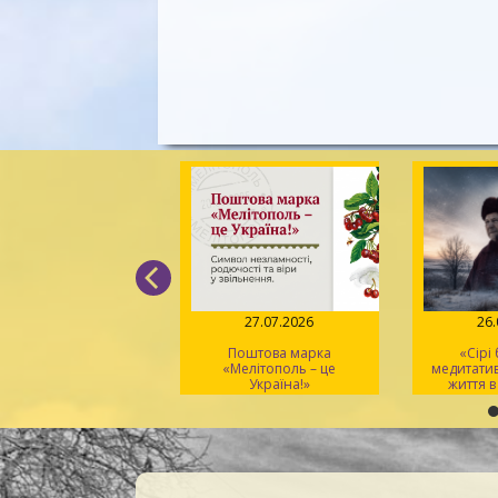
27.07.2026
26.07.2026
15
Поштова марка
«Сірі бджоли» –
Юрій Іллє
Мелітополь – це
медитативна драма про
українськ
Україна!»
життя в «сірій зоні»