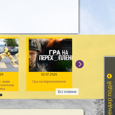
026
14.06.2026
10.06.2026
оплення
Іван Миколайчук – душа
Поштова марка 
Календар подій
українського кіно
Всесвітнього дня д
крові. «Шанс на жи
Всі новини