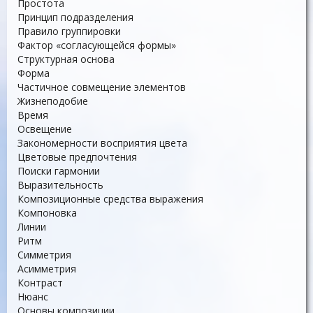
Простота
Принцип подразделения
Правило группировки
Фактор «согласующейся формы»
Структурная основа
Форма
Частичное совмещение элементов
Жизнеподобие
Время
Освещение
Закономерности восприятия цвета
Цветовые предпочтения
Поиски гармонии
Выразительность
Композиционные средства выражения
Компоновка
Линии
Ритм
Симметрия
Асимметрия
Контраст
Нюанс
Основы композиции