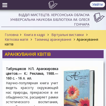
Увійти
ВІДДІЛ МИСТЕЦТВ. ХЕРСОНСЬКА ОБЛАСНА
УНІВЕРСАЛЬНА НАУКОВА БІБЛІОТЕКА ІМ. ОЛЕСЯ
ГОНЧАРА
Головна
Книга в кадрі
Віртуальні виставки
Квіткова магія
Таємниці аранжування
Аранжування
квітів
АРАНЖУВАННЯ КВІТІВ
Табунщиков Н.П. Аранжировка
цветов.— К.: Реклама, 1988.—
160 с. - 16 л. ил.
Научно-популярная книга учит
видеть красоту окружающей
нас природы, прекрасное в ее
обыденности, расширяет рамки
эстетического воспитания,