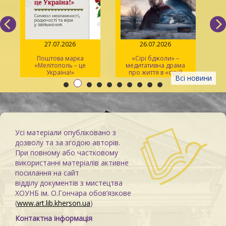
27.07.2026
26.07.2026
Поштова марка
«Сірі бджоли» –
«Мелітополь – це
медитативна драма
ма
Україна!»
про життя в «сірій
Всі новини
зоні»
Усі матеріали опубліковано з
дозволу та за згодою авторів.
При повному або частковому
використанні матеріалів активне
посилання на сайт
відділу документів з мистецтва
ХОУНБ ім. О.Гончара обов’язкове
(
www.art.lib.kherson.ua
)
Контактна інформація