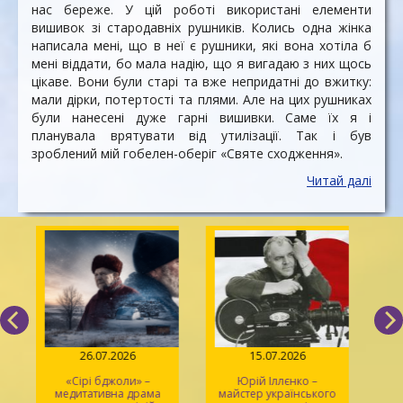
нас береже. У цій роботі використані елементи
вишивок зі стародавніх рушників. Колись одна жінка
написала мені, що в неї є рушники, які вона хотіла б
мені віддати, бо мала надію, що я вигадаю з них щось
цікаве. Вони були старі та вже непридатні до вжитку:
мали дірки, потертості та плями. Але на цих рушниках
були нанесені дуже гарні вишивки. Саме їх я і
планувала врятувати від утилізації. Так і був
зроблений мій гобелен-оберіг «Святе сходження».
Читай далі
26.07.2026
15.07.2026
«Сірі бджоли» –
Юрій Іллєнко –
П
медитативна драма
майстер українського