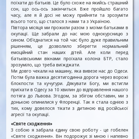
поїхати до батьків. Це було схоже на якийсь страшний
сон, що ось-ось закінчиться. Вже пройшло багато
часу, але я й досі не можу прийняти та зрозуміти
всього того, що сталося з нами та з Україною.
Півтора місяця ми прожили разом з моїми батьками в
окупації. Ще забрали до нас мою однокурсницю з
сином. Об’єднатися на той час було дуже правильним
рішенням, це дозволило зберегти нормальний
емоційний стан наших дітей. Але коли перед
батьківськими вікнами проїхала колона БТР, стало
зрозуміло, що треба виїжджати.
Ми довго чекали на машину, яка вивезе нас до Одеси.
Потім була важка десятигодинна дорога через ворожі
блокпости та кучугури. Дякувати Богу, ми встигли
приїхати в Одесу за 10 хвилин до відправлення нашого
потяга до Львова. Згодом, за збігом обставин, ми з
донькою опинилися у Флоренції. Так я стала однією з
тих, кому довелося тікати з дитиною від російської
агресії та окупації.
«Святе сходження»
З собою я забрала єдину свою роботу - це гобелен
«Святе сходження». Він подорожує зі мною і напевно