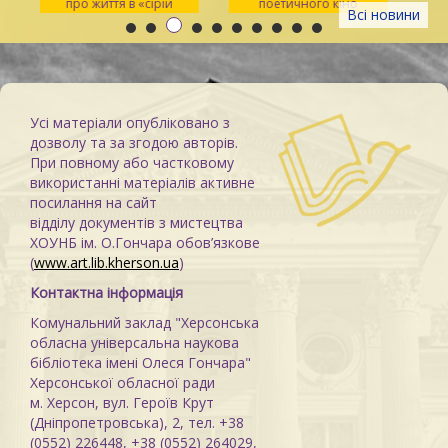
про життя в «сірій
поетичного кіно
по
Всі новини
зоні»
Усі матеріали опубліковано з
дозволу та за згодою авторів.
При повному або частковому
використанні матеріалів активне
посилання на сайт
відділу документів з мистецтва
ХОУНБ ім. О.Гончара обов’язкове
(
www.art.lib.kherson.ua
)
Контактна інформація
Комунальний заклад "Херсонська
обласна універсальна наукова
бібліотека імені Олеся Гончара"
Херсонської обласної ради
м. Херсон, вул. Героїв Крут
(Дніпропетровська), 2, тел. +38
(0552) 226448, +38 (0552) 264029,