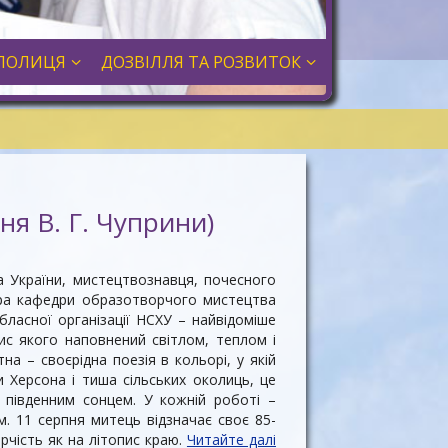
ПОЛИЦЯ
ДОЗВІЛЛЯ ТА РОЗВИТОК
ня В. Г. Чуприни)
 України, мистецтвознавця, почесного
ора кафедри образотворчого мистецтва
ласної організації НСХУ – найвідоміше
с якого наповнений світлом, теплом і
а – своєрідна поезія в кольорі, у якій
 Херсона і тиша сільських околиць, це
 південним сонцем. У кожній роботі –
м. 11 серпня митець відзначає своє 85-
рчість як на літопис краю.
Читайте далі