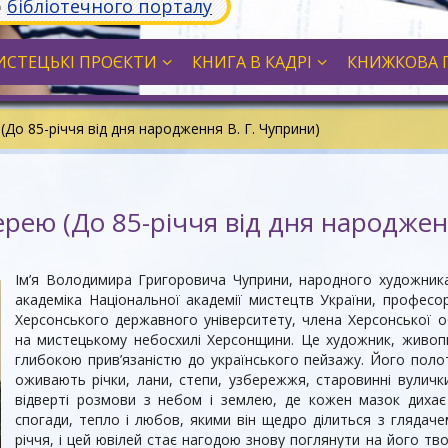
ю
бібліотечного порталу
СТЕЦЬКІ ПРОЄКТИ
КНИГА В КАДРІ
КНИЖКОВА 
(До 85-річчя від дня народження В. Г. Чуприни)
ерею (До 85-річчя від дня народжен
Ім’я Володимира Григоровича Чуприни, народного художника
академіка Національної академії мистецтв України, профес
Херсонського державного університету, члена Херсонської об
на мистецькому небосхилі Херсонщини. Це художник, живопи
глибокою прив’язаністю до українського пейзажу. Його полотн
оживають річки, лани, степи, узбережжя, старовинні вулички
відверті розмови з небом і землею, де кожен мазок дихає
спогади, тепло і любов, якими він щедро ділиться з глядаче
річчя, і цей ювілей стає нагодою знову поглянути на його тво