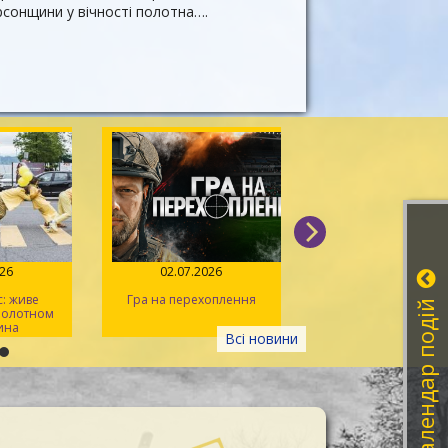
рсонщини у вічності полотна….
026
02.07.2026
14.06.2026
: живе
Гра на перехоплення
Іван Миколайчук – 
Календар подій
 полотном
українського кін
ина
Всі новини