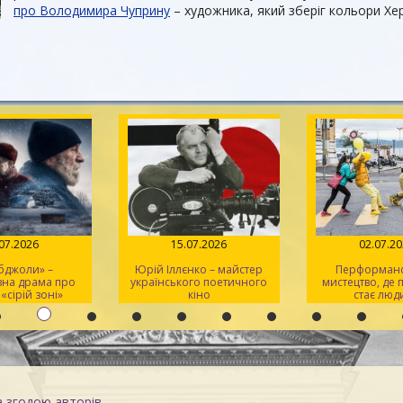
про Володимира Чуприну
– художника, який зберіг кольори Хе
.07.2026
15.07.2026
02.07.2
 бджоли» –
Юрій Іллєнко – майстер
Перформанс
вна драма про
українського поетичного
мистецтво, де
 «сірій зоні»
кіно
стає люд
а згодою авторів.