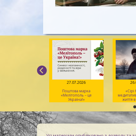
04.08.2026
27.07.2026
26
Вірський. Танець
Поштова марка
«Сірі
вободи» – геній
«Мелітополь – це
медитати
хореографії та
Україна!»
життя в
іональний символ
Усі матеріали опубліковано з дозволу та з