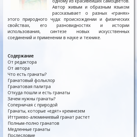
одному из красивейших самоцветов.
Автор живым и образным языком
рассказывает о разных «гранях»
этого природного чуда: происхождении и физических
свойствах, его разновидностях и истории
использования, синтезе новых искусственных
соединений и применении в науке и технике.
Содержание
От редактора
От автора
Что есть гранаты?
Гранатовый фольклор
Гранатовая палитра
Откуда пошли и есть гранаты
Зачем нужны гранаты?
Соперничая с природой
Гранаты, которые «едят» кремнезем
Иттриево-алюминиевый гранат растет
Полным-полно гранатов
Медленные гранаты
Послесловие