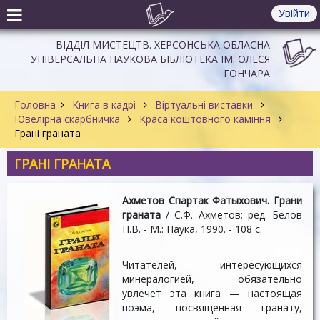
Увійти
ВІДДІЛ МИСТЕЦТВ. ХЕРСОНСЬКА ОБЛАСНА
УНІВЕРСАЛЬНА НАУКОВА БІБЛІОТЕКА ІМ. ОЛЕСЯ
ГОНЧАРА
Головна
Книга в кадрі
Віртуальні виставки
Ювелірна скарбничка
Краса коштовного каміння
Грані граната
ГРАНІ ГРАНАТА
Ахметов Спартак Фатыхович. Грани
граната
/ С.Ф. Ахметов; ред. Белов
Н.В. - М.: Наука, 1990. - 108 c.
Читателей, интересующихся
минералогией, обязательно
увлечет эта книга — настоящая
поэма, посвященная гранату,