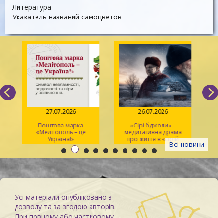
Литература
Указатель названий самоцветов
27.07.2026
26.07.2026
Поштова марка
«Сірі бджоли» –
«Мелітополь – це
медитативна драма
ма
Україна!»
про життя в «сірій
Всі новини
зоні»
Усі матеріали опубліковано з
дозволу та за згодою авторів.
При повному або частковому