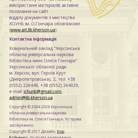
використанні матеріалів активне
посилання на сайт
відділу документів з мистецтва
ХОУНБ ім. О.Гончара обов’язкове
(
www.art.lib.kherson.ua
)
Контактна інформація
Комунальний заклад "Херсонська
обласна універсальна наукова
бібліотека імені Олеся Гончара"
Херсонської обласної ради
м. Херсон, вул. Героїв Крут
(Дніпропетровська), 2, тел. +38
(0552) 226448, +38 (0552) 264029,
e-mail:
ichunb@gmail.com
,
admin@lib.kherson.ua
Copyright © 2004-2026 Херсонська
обласна універсальна наукова
бібліотека ім. Олеся Гончара. Усі права
застережено.
Copyright © 2017 Дизайн:
Ігор
Бойченко
. Усі права застережено.