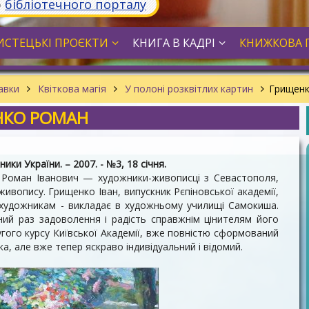
ю
бібліотечного порталу
СТЕЦЬКІ ПРОЄКТИ
КНИГА В КАДРІ
КНИЖКОВА 
тавки
Квіткова магія
У полоні розквітлих картин
Грищенк
НКО РОМАН
ки України. – 2007. - №3, 18 січня.
 Роман Іванович — художники-живописці з Севастополя,
ивопису. Грищенко Іван, випускник Рєпіновської академії,
 художникам - викладає в художньому училищі Самокиша.
й раз задоволення і радість справжнім цінителям його
угого курсу Київської Академії, вже повністю сформований
а, але вже тепер яскраво індивідуальний і відомий.