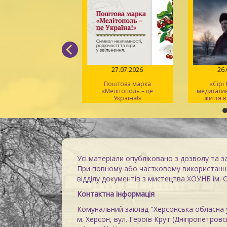
04.08.2026
27.07.2026
26
Вірський. Танець
Поштова марка
«Сірі
вободи» – геній
«Мелітополь – це
медитати
хореографії та
Україна!»
життя в
іональний символ
Усі матеріали опубліковано з дозволу та з
При повному або частковому використанні
відділу документів з мистецтва ХОУНБ ім. 
Контактна інформація
Комунальний заклад "Херсонська обласна у
м. Херсон, вул. Героїв Крут (Дніпропетровсь