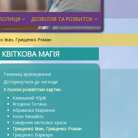
ПОЛИЦЯ
ДОЗВІЛЛЯ ТА РОЗВИТОК
о Іван, Грищенко Роман
КВІТКОВА МАГІЯ
Таємниці аранжування
Доторкнутися до легенди
У полоні розквітлих картин
Камишний Юрій
Ягодкіна Тетяна
Абрамова Маріанна
Кокін Михайло
Симфонія квіткової краси
Грищенко Іван, Грищенко Роман
Грищенко Варвара