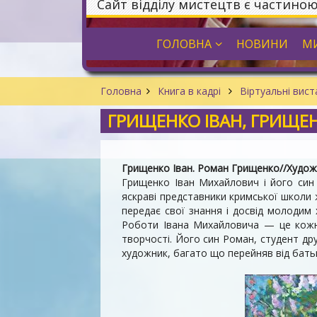
Сайт відділу мистецтв є частино
ГОЛОВНА
НОВИНИ
МИ
Головна
Книга в кадрі
Віртуальні вис
ГРИЩЕНКО ІВАН, ГРИЩЕ
Грищенко Іван. Роман Грищенко//Художни
Грищенко Іван Михайлович і його син
яскраві представники кримської школи ж
передає свої знання і досвід молодим
Роботи Івана Михайловича — це кожни
творчості. Його син Роман, студент др
художник, багато що перейняв від батьк