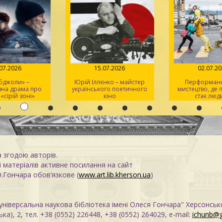
.07.2026
15.07.2026
02.07.2
 бджоли» –
Юрій Іллєнко – майстер
Перформанс
вна драма про
українського поетичного
мистецтво, де
 «сірій зоні»
кіно
стає люд
а згодою авторів.
 матеріалів активне посилання на сайт
О.Гончара обов’язкове (
www.art.lib.kherson.ua
)
ніверсальна наукова бібліотека імені Олеся Гончара" Херсонськ
ка), 2, тел. +38 (0552) 226448, +38 (0552) 264029, e-mail:
ichunb@