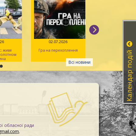
026
02.07.2026
14.06.2026
: живе
Гра на перехоплення
Іван Миколайчук – 
Календар подій
 полотном
українського кін
ина
Всі новини
ої обласної ради
gmail.com
,