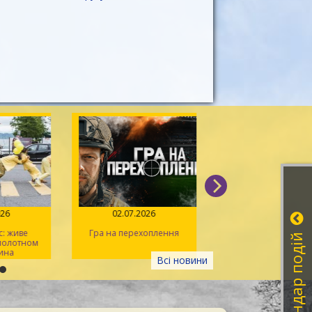
026
02.07.2026
14.06.2026
: живе
Гра на перехоплення
Іван Миколайчук – 
Календар подій
 полотном
українського кін
ина
Всі новини