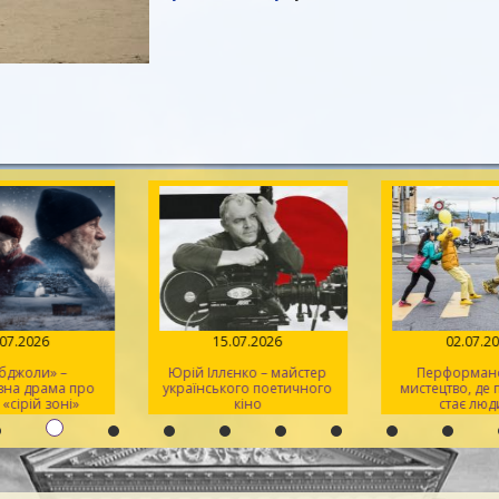
.07.2026
15.07.2026
02.07.2
 бджоли» –
Юрій Іллєнко – майстер
Перформанс
вна драма про
українського поетичного
мистецтво, де
 «сірій зоні»
кіно
стає люд