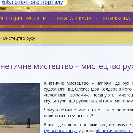
ю
бібліотечного порталу
СТЕЦЬКІ ПРОЄКТИ
КНИГА В КАДРІ
КНИЖКОВА 
– мистецтво руху
інетичне мистецтво – мистецтво ру
Кінетичне мистецтво – напрям, де рух с
художники, від Олександра Колдера з його
«пляжними звірами», поєднують мистец
скульптури, що рухаються вітром, моторам
Чому кінетичне мистецтво стало революц
впливати на сучасність?
Більш детально про «мистецтво руху» 
сучасного світу»
у дописі
«Кінетичне мисте