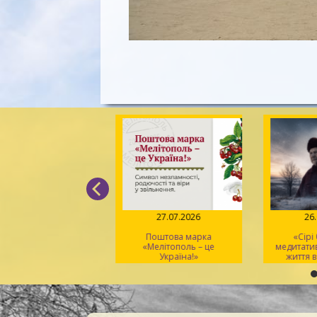
04.08.2026
27.07.2026
26
Вірський. Танець
Поштова марка
«Сірі
вободи» – геній
«Мелітополь – це
медитати
хореографії та
Україна!»
життя в
іональний символ