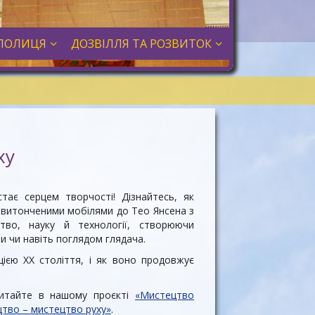
ПОЛИЦЯ
ДОЗВІЛЛЯ ТА РОЗВИТОК
ху
тає серцем творчості! Дізнайтесь, як
 витонченими мобілями до Тео Янсена з
тво, науку й технології, створюючи
и чи навіть поглядом глядача.
ією XX століття, і як воно продовжує
читайте в нашому проєкті
«Мистецтво
цтво – мистецтво руху»
.