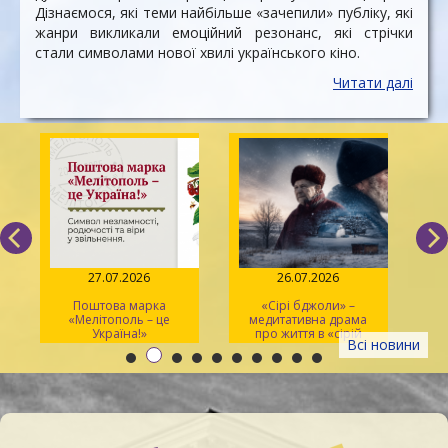
Дізнаємося, які теми найбільше «зачепили» публіку, які
жанри викликали емоційний резонанс, які стрічки
стали символами нової хвилі українського кіно.
Читати далі
27.07.2026
26.07.2026
Поштова марка
«Сірі бджоли» –
«Мелітополь – це
медитативна драма
ма
Україна!»
про життя в «сірій
Всі новини
зоні»