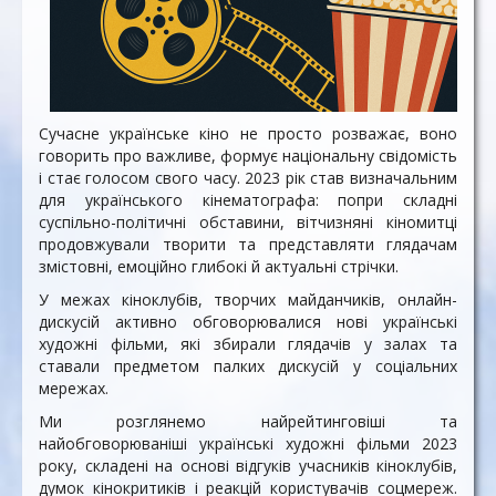
Сучасне українське кіно не просто розважає, воно
говорить про важливе, формує національну свідомість
і стає голосом свого часу. 2023 рік став визначальним
для українського кінематографа: попри складні
суспільно-політичні обставини, вітчизняні кіномитці
продовжували творити та представляти глядачам
змістовні, емоційно глибокі й актуальні стрічки.
У межах кіноклубів, творчих майданчиків, онлайн-
дискусій активно обговорювалися нові українські
художні фільми, які збирали глядачів у залах та
ставали предметом палких дискусій у соціальних
мережах.
Ми розглянемо найрейтинговіші та
найобговорюваніші українські художні фільми 2023
року, складені на основі відгуків учасників кіноклубів,
думок кінокритиків і реакцій користувачів соцмереж.