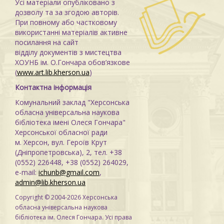
Усі матеріали опубліковано з
дозволу та за згодою авторів.
При повному або частковому
використанні матеріалів активне
посилання на сайт
відділу документів з мистецтва
ХОУНБ ім. О.Гончара обов’язкове
(
www.art.lib.kherson.ua
)
Контактна інформація
Комунальний заклад "Херсонська
обласна універсальна наукова
бібліотека імені Олеся Гончара"
Херсонської обласної ради
м. Херсон, вул. Героїв Крут
(Дніпропетровська), 2, тел. +38
(0552) 226448, +38 (0552) 264029,
e-mail:
ichunb@gmail.com
,
admin@lib.kherson.ua
Copyright © 2004-2026 Херсонська
обласна універсальна наукова
бібліотека ім. Олеся Гончара. Усі права