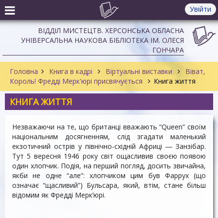
Увійти
ВІДДІЛ МИСТЕЦТВ. ХЕРСОНСЬКА ОБЛАСНА
УНІВЕРСАЛЬНА НАУКОВА БІБЛІОТЕКА ІМ. ОЛЕСЯ
ГОНЧАРА
Головна
Книга в кадрі
Віртуальні виставки
Віват,
Король! Фредді Мерк'юрі присвячується
Книга життя
КНИГА ЖИТТЯ
Незважаючи на те, що британці вважають “Queen” своїм
національним досягненням, слід згадати маленький
екзотичний острів у північно-східній Африці ― Занзібар.
Тут 5 вересня 1946 року світ ощасливив своєю появою
один хлопчик. Подія, на перший погляд, досить звичайна,
якби не одне “але”: хлопчиком цим був Фаррух (що
означає “щасливий”) Бульсара, який, втім, стане більш
відомим як Фредді Мерк’юрі.