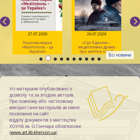
27.07.2026
26.07.2026
Поштова марка
«Сірі бджоли» –
«Мелітополь – це
медитативна драма
ма
Україна!»
про життя в «сірій
Всі новини
зоні»
Усі матеріали опубліковано з
дозволу та за згодою авторів.
При повному або частковому
використанні матеріалів активне
посилання на сайт
відділу документів з мистецтва
ХОУНБ ім. О.Гончара обов’язкове
(
www.art.lib.kherson.ua
)