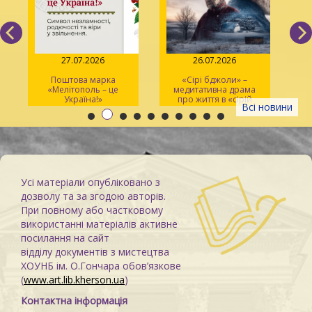
27.07.2026
26.07.2026
Поштова марка
«Сірі бджоли» –
«Мелітополь – це
медитативна драма
ма
Україна!»
про життя в «сірій
Всі новини
зоні»
Усі матеріали опубліковано з
дозволу та за згодою авторів.
При повному або частковому
використанні матеріалів активне
посилання на сайт
відділу документів з мистецтва
ХОУНБ ім. О.Гончара обов’язкове
(
www.art.lib.kherson.ua
)
Контактна інформація