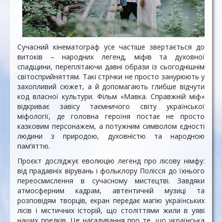
Сучасний кінематограф усе частіше звертається до
витоків – народних легенд, міфів та духовної
спадщини, переплітаючи давні образи із сьогоднішнім
світосприйняттям. Такі стрічки не просто занурюють у
захопливий сюжет, а й допомагають глибше відчути
код власної культури. Фільм «Мавка. Справжній міф»
відкриває завісу таємничого світу української
міфології, де головна героїня постає не просто
казковим персонажем, а потужним символом єдності
людини з природою, духовністю та народною
пам’яттю.
Проєкт досліджує еволюцію легенд про лісову німфу:
від прадавніх вірувань і фольклору Полісся до їхнього
переосмислення в сучасному мистецтві. Завдяки
атмосферним кадрам, автентичній музиці та
розповідям творців, екран передає магію українських
лісів і містичних історій, що століттями жили в уяві
наших предків. Це нагадування про те, що українська