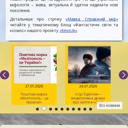
міфологія – жива, актуальна й здатна надихати нові
покоління.
Детальніше про стрічку
«Мавка. Справжній міф»
читайте у тематичному блоці «Фантастичні світи та
космос» нашого проєкту
«КіnоUA»
.
27.07.2026
26.07.2026
Поштова марка
«Сірі бджоли» –
«Мелітополь – це
медитативна драма
ма
Україна!»
про життя в «сірій
Всі новини
зоні»