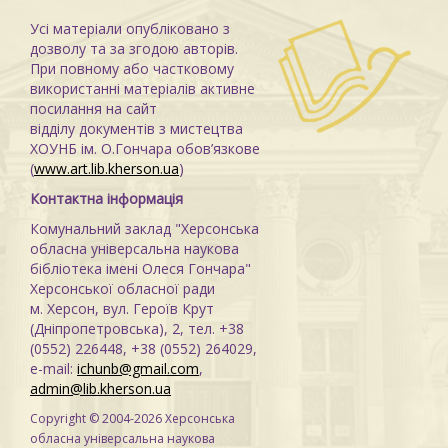
Усі матеріали опубліковано з
дозволу та за згодою авторів.
При повному або частковому
використанні матеріалів активне
посилання на сайт
відділу документів з мистецтва
ХОУНБ ім. О.Гончара обов’язкове
(
www.art.lib.kherson.ua
)
Контактна інформація
Комунальний заклад "Херсонська
обласна універсальна наукова
бібліотека імені Олеся Гончара"
Херсонської обласної ради
м. Херсон, вул. Героїв Крут
(Дніпропетровська), 2, тел. +38
(0552) 226448, +38 (0552) 264029,
e-mail:
ichunb@gmail.com
,
admin@lib.kherson.ua
Copyright © 2004-2026 Херсонська
обласна універсальна наукова