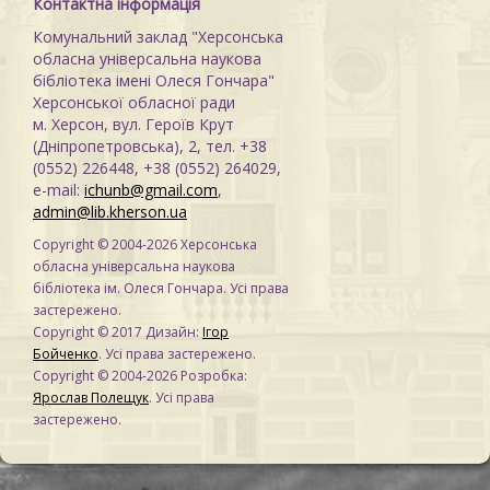
Контактна інформація
Комунальний заклад "Херсонська
обласна універсальна наукова
бібліотека імені Олеся Гончара"
Херсонської обласної ради
м. Херсон, вул. Героїв Крут
(Дніпропетровська), 2, тел. +38
(0552) 226448, +38 (0552) 264029,
e-mail:
ichunb@gmail.com
,
admin@lib.kherson.ua
Copyright © 2004-2026 Херсонська
обласна універсальна наукова
бібліотека ім. Олеся Гончара. Усі права
застережено.
Copyright © 2017 Дизайн:
Ігор
Бойченко
. Усі права застережено.
Copyright © 2004-2026 Розробка:
Ярослав Полещук
. Усі права
застережено.