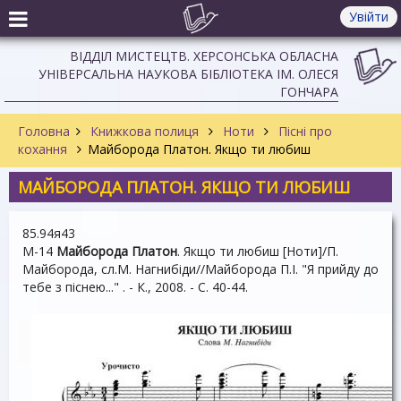
Увійти
ВІДДІЛ МИСТЕЦТВ. ХЕРСОНСЬКА ОБЛАСНА
УНІВЕРСАЛЬНА НАУКОВА БІБЛІОТЕКА ІМ. ОЛЕСЯ
ГОНЧАРА
Головна
Книжкова полиця
Ноти
Пісні про
кохання
Майборода Платон. Якщо ти любиш
МАЙБОРОДА ПЛАТОН. ЯКЩО ТИ ЛЮБИШ
85.94я43
М-14
Майборода Платон
. Якщо ти любиш [Ноти]/П.
Майборода, сл.М. Нагнибіди//Майборода П.І. "Я прийду до
тебе з піснею..." . - К., 2008. - С. 40-44.