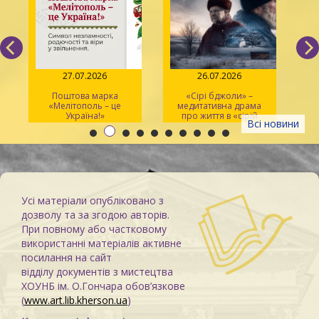
27.07.2026
26.07.2026
Поштова марка
«Сірі бджоли» –
«Мелітополь – це
медитативна драма
ма
Україна!»
про життя в «сірій
Всі новини
зоні»
Усі матеріали опубліковано з
дозволу та за згодою авторів.
При повному або частковому
використанні матеріалів активне
посилання на сайт
відділу документів з мистецтва
ХОУНБ ім. О.Гончара обов’язкове
(
www.art.lib.kherson.ua
)