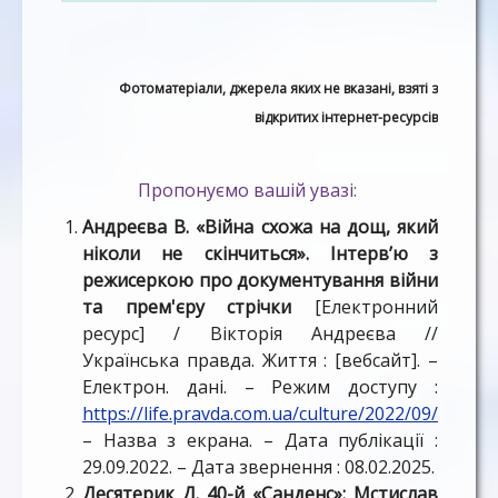
Фотоматеріали, джерела яких не вказані, взяті з
відкритих інтернет-ресурсів
Пропонуємо вашій увазі:
Андреєва В. «Війна схожа на дощ, який
ніколи не скінчиться». Інтерв’ю з
режисеркою про документування війни
та прем'єру стрічки
[Електронний
ресурс] / Вікторія Андреєва //
Українська правда. Життя : [вебсайт]. –
Електрон. дані. – Режим доступу :
https://life.pravda.com.ua/culture/2022/09/29/250
– Назва з екрана. – Дата публікації :
29.09.2022. – Дата звернення : 08.02.2025.
Десятерик Д. 40-й «Санденс»: Мстислав