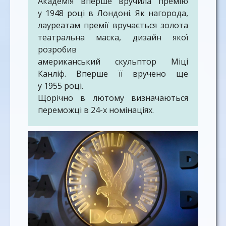
Академія вперше вручила премію
у 1948 році в Лондоні. Як нагорода,
лауреатам премії вручається золота
театральна маска, дизайн якої
розробив
американський скульптор Міці
Канліф. Вперше її вручено ще
у 1955 році.
Щорічно в лютому визначаються
переможці в 24-х номінаціях.