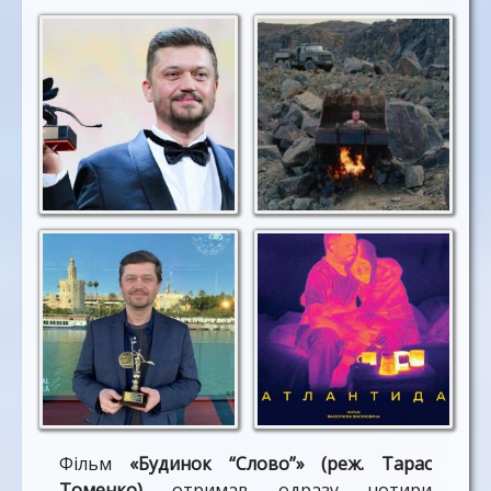
Фільм
«Будинок “Слово”» (реж. Тарас
Томенко)
отримав одразу чотири