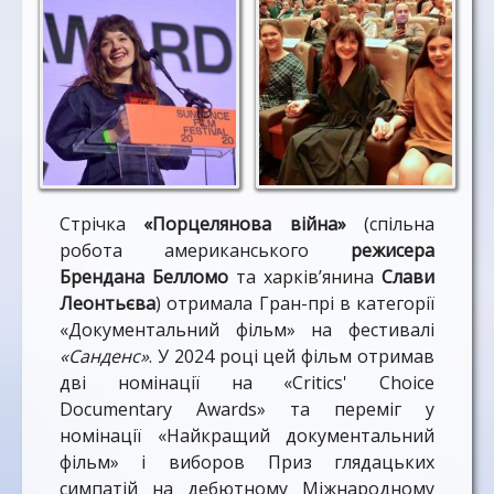
Стрічка
«Порцелянова війна»
(спільна
робота американського
режисера
Брендана Белломо
та харків’янина
Слави
Леонтьєва
) отримала Гран-прі в категорії
«Документальний фільм» на фестивалі
«Санденс»
. У 2024 році цей фільм отримав
дві номінації на «Critics' Choice
Documentary Awards» та переміг у
номінації «Найкращий документальний
фільм» і виборов Приз глядацьких
симпатій на дебютному Міжнародному