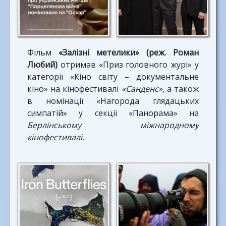
Фільм
«Залізні метелики»
(реж. Роман
Любий)
отримав «Приз головного журі» у
категорії «Кіно світу – документальне
кіно» на кінофестивалі
«Санденс»
, а також
в номінації «Нагорода глядацьких
симпатій» у секції «Панорама» на
Берлінському міжнародному
кінофестивалі.