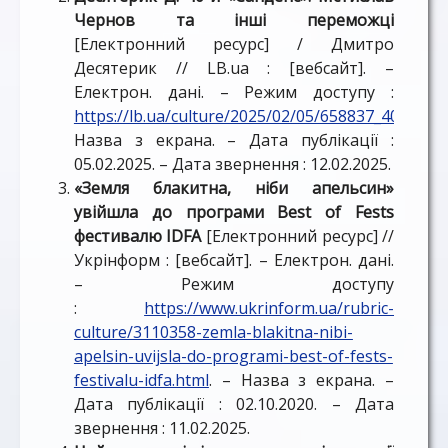
Чернов та інші переможці
[Електронний ресурс] / Дмитро
Десятерик // LB.ua : [вебсайт]. –
Електрон. дані. – Режим доступу :
https://lb.ua/culture/2025/02/05/658837_40y_san
Назва з екрана. – Дата публікації :
05.02.2025. – Дата звернення : 12.02.2025.
«Земля блакитна, ніби апельсин»
увійшла до програми Best of Fests
фестивалю IDFA
[Електронний ресурс] //
Укрінформ : [вебсайт]. – Електрон. дані.
– Режим доступу
:
https://www.ukrinform.ua/rubric-
culture/3110358-zemla-blakitna-nibi-
apelsin-uvijsla-do-programi-best-of-fests-
festivalu-idfa.html
. – Назва з екрана. –
Дата публікації : 02.10.2020. – Дата
звернення : 11.02.2025.