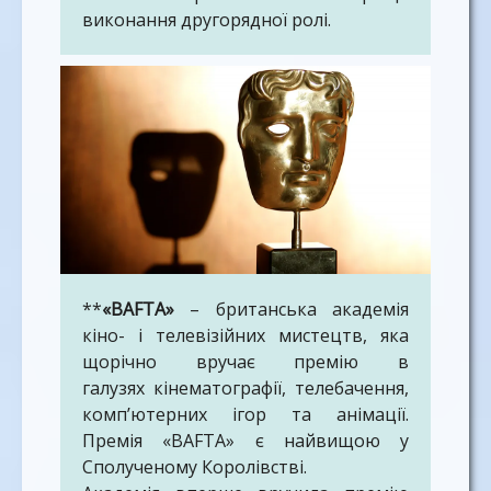
виконання другорядної ролі.
**
«BAFTA»
– британська академія
кіно- і телевізійних мистецтв, яка
щорічно вручає премію в
галузях кінематографії, телебачення,
комп’ютерних ігор та анімації.
Премія «BAFTA» є найвищою у
Сполученому Королівстві.