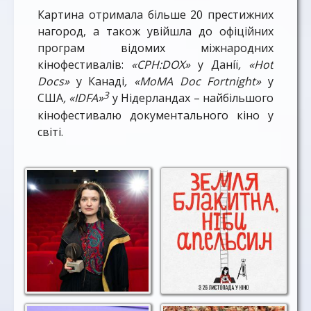
Картина отримала більше 20 престижних
нагород, а також увійшла до офіційних
програм відомих міжнародних
кінофестивалів:
«CPH:DOX»
у Данії
, «Hot
Docs»
у Канаді
, «MoMA Doc Fortnight»
у
3
США
, «IDFA»
у Нідерландах – найбільшого
кінофестивалю документального кіно у
світі.