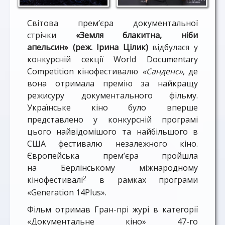
Світова прем’єра документальної
стрічки
«Земля блакитна, ніби
апельсин»
(реж. Ірина Цілик)
відбулася у
конкурсній секції World Documentary
Competition кінофестивалю
«Санденс»
, де
вона отримала премію за найкращу
режисуру документального фільму.
Українське кіно було вперше
представлено у конкурсній програмі
цього найвідомішого та найбільшого в
США фестивалю незалежного кіно.
Європейська прем’єра пройшла
на Берлінському міжнародному
2
кінофестивалі
в рамках програми
«Generation 14Plus».
Фільм отримав Гран-прі журі в категорії
«Документальне кіно» 47-го