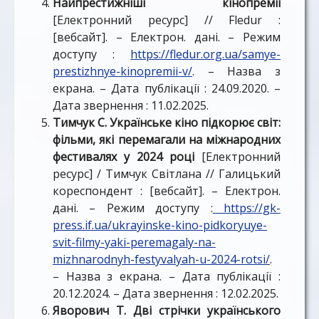
Найпрестижніші кінопремії
[Електронний ресурс] // Fledur :
[вебсайт]. – Електрон. дані. – Режим
доступу :
https://fledur.org.ua/samye-
prestizhnye-kinopremii-v/
. – Назва з
екрана. – Дата публікації : 24.09.2020. –
Дата звернення : 11.02.2025.
Тимчук С. Українське кіно підкорює світ:
фільми, які перемагали на міжнародних
фестивалях у 2024 році
[Електронний
ресурс] / Тимчук Світлана // Галицький
кореспондент : [вебсайт]. – Електрон.
дані. – Режим доступу :
https://gk-
press.if.ua/ukrayinske-kino-pidkoryuye-
svit-filmy-yaki-peremagaly-na-
mizhnarodnyh-festyvalyah-u-2024-rotsi/
.
– Назва з екрана. – Дата публікації :
20.12.2024. – Дата звернення : 12.02.2025.
Яворович Т. Дві стрічки українського