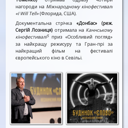
нагороди на
Міжнародному кінофестивалі
«I Will Tell»
(Флорида, США).
Документальна стрічка
«Донбас» (реж.
Сергій Лозниця)
отримала на
Каннському
5
кінофестивалі
приз «Особливий погляд»
за найкращу режисуру та Гран-прі за
найкращий фільм на фестивалі
європейського кіно в
Севільї.