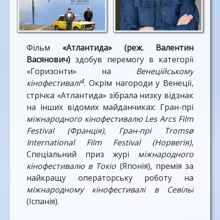
Фільм
«Атлантида» (реж. Валентин
Васянович)
здобув перемогу в категорії
«Горизонти» на
Венеційському
4
кінофестивалі
. Окрім нагороди у Венеції,
стрічка «Атлантида» зібрала низку відзнак
на інших відомих майданчиках: Гран-прі
міжнародного кінофестивалю Les Arcs Film
Festival (Франція), Гран-прі Tromsø
International Film Festival (Норвегія)​
,
Спеціальний приз журі
міжнародного
кінофестивалю в Токіо
(Японія), премія за
найкращу операторську роботу на
міжнародному кінофестивалі в Севільї
(Іспанія).