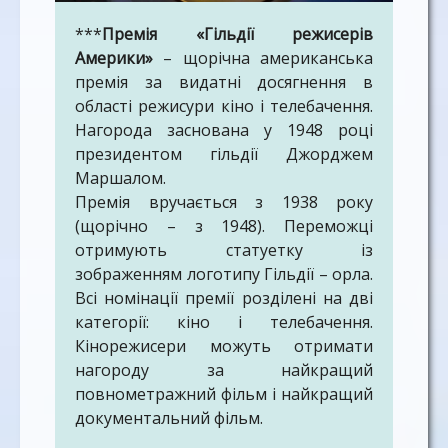
***
Премія «Гільдії режисерів
Америки»
– щорічна американська
премія за видатні досягнення в
області режисури кіно і телебачення.
Нагорода заснована у 1948 році
президентом гільдії Джорджем
Маршалом.
Премія вручається з 1938 року
(щорічно – з 1948). Переможці
отримують статуетку із
зображенням логотипу Гільдії – орла.
Всі номінації премії розділені на дві
категорії: кіно і телебачення.
Кінорежисери можуть отримати
нагороду за найкращий
повнометражний фільм і найкращий
документальний фільм.