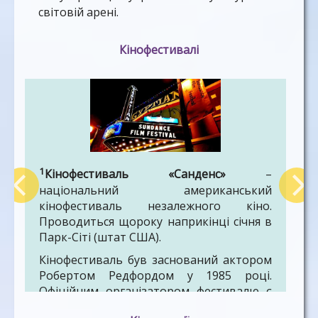
світовій арені.
Кінофестивалі
1
Кінофестиваль «Санденс»
–
національний американський
кінофестиваль незалежного кіно.
Проводиться щороку наприкінці січня в
Парк-Сіті (штат США).
Кінофестиваль був заснований актором
Робертом Редфордом у 1985 році.
Офіційним організатором фестивалю є
інститут «Санденс» – некомерційна