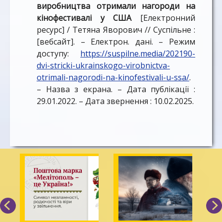
виробництва отримали нагороди на
кінофестивалі у США
[Електронний
ресурс] / Тетяна Яворович // Суспільне :
[вебсайт]. – Електрон. дані. – Режим
доступу:
https://suspilne.media/202190-
dvi-stricki-ukrainskogo-virobnictva-
otrimali-nagorodi-na-kinofestivali-u-ssa/
.
– Назва з екрана. – Дата публікації :
29.01.2022. – Дата звернення : 10.02.2025.