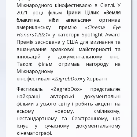
Міжнародного кінофестивалю в Сіетлі. У
2021 році фільм
Ірини Цілик «Земля
блакитна, ніби апельсин»
ортимав
американську премію
«Cinema Eye
Honors12021»
у категорії Spotlight Award.
Премія заснована у США для визнання та
вшанування зразкової майстерності та
інновацій у документальному кіно.
Також фільм отримав нагороду на
Міжнародному
кінофестивалі
«ZagrebDox»
у Хорватії.
Фестиваль «ZagrebDox» представляє
найкращі авторські документальні
фільми з усього світу і робить акцент на
всьому новому, сміливому,
нестандартному та безстрашному, що
існує у сучасному документальному
кінематографі.