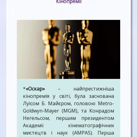
Кінопремії
організація, відповідальна за підтримку
незалежних кінодіячів у всьому світі.
Присуджується кращим режисерам.
*
«Оскар»
– найпрестижніша
кінопремія у світі, була заснована
Луїсом Б. Майєром, головою Metro-
Goldwyn-Mayer (MGM), та Конрадом
Негельсом, першим президентом
Академії кінематографічних
мистецтв і наук (AMPAS). Перша