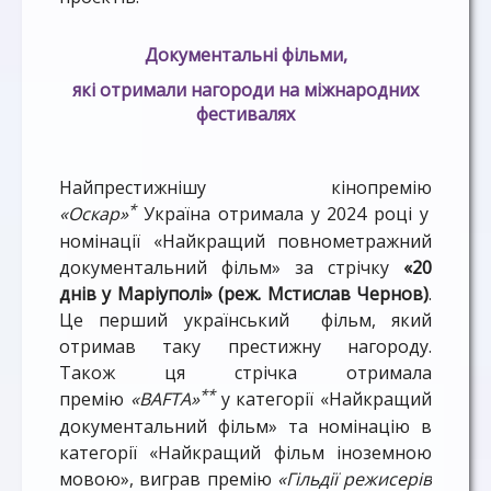
Документальні фільми,
які отримали нагороди на міжнародних
фестивалях
Найпрестижнішу кінопремію
*
«Оскар»
Україна отримала у 2024 році у
номінації «Найкращий повнометражний
документальний фільм» за стрічку
«20
днів у Маріуполі» (реж. Мстислав Чернов)
.
Це перший український фільм, який
отримав таку престижну нагороду.
Також ця стрічка отримала
**
премію
«BAFTA»
у категорії «Найкращий
документальний фільм» та номінацію в
категорії «Найкращий фільм іноземною
мовою», виграв премію
«Гільдії режисерів