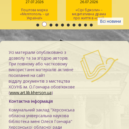
26.07.2026
15.07.2026
«Сірі бджоли» –
Юрій Іллєнко –
Перф
медитативна драма
майстер українського
ми
про життя в «сірій
поетичного кіно
полотн
Всі новини
зоні»
Усі матеріали опубліковано з
дозволу та за згодою авторів.
При повному або частковому
використанні матеріалів активне
посилання на сайт
відділу документів з мистецтва
ХОУНБ ім. О.Гончара обов’язкове
(
www.art.lib.kherson.ua
)
Контактна інформація
Комунальний заклад "Херсонська
обласна універсальна наукова
бібліотека імені Олеся Гончара"
Херсонської обласної ради