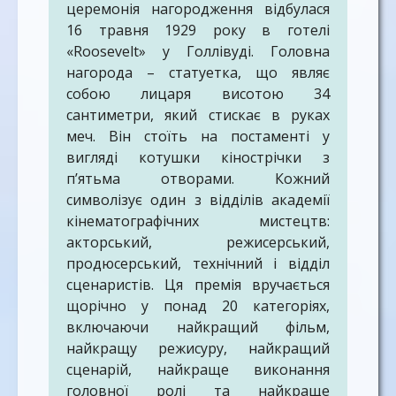
церемонія нагородження відбулася
16 травня 1929 року в готелі
«Roosevelt» у Голлівуді. Головна
нагорода – статуетка, що являє
собою лицаря висотою 34
сантиметри, який стискає в руках
меч. Він стоїть на постаменті у
вигляді котушки кінострічки з
п’ятьма отворами. Кожний
символізує один з відділів академії
кінематографічних мистецтв:
акторський, режисерський,
продюсерський, технічний і відділ
сценаристів. Ця премія вручається
щорічно у понад 20 категоріях,
включаючи найкращий фільм,
найкращу режисуру, найкращий
сценарій, найкраще виконання
головної ролі та найкраще