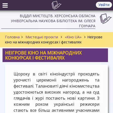
Увійти
ВІДДІЛ МИСТЕЦТВ. ХЕРСОНСЬКА ОБЛАСНА
УНІВЕРСАЛЬНА НАУКОВА БІБЛІОТЕКА ІМ. ОЛЕСЯ
ГОНЧАРА
Головна
Мистецькі проєкти
«Кіно UA»
Неігрове
кіно на міжнародних конкурсах і фестивалях
НЕІГРОВЕ КІНО НА МІЖНАРОДНИХ
КОНКУРСАХ І ФЕСТИВАЛЯХ
Щороку в світі кіноіндустрії проходять
урочисті церемонії нагороджень та
фестивалі. Талановиті діячі кіномистецтва
удостоюються високих нагород, а на суд
глядачів і журі постають нові картини. З
кожним роком українські режисери
стають все більш активними учасниками