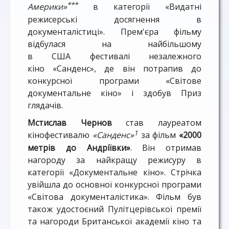
***
Америки»
в категорії «Видатні
режисерські досягнення в
документалістиці». Прем'єра фільму
відбулася на найбільшому
в США фестивалі незалежного
кіно «Санденс», де він потрапив до
конкурсної програми «Світове
документальне кіно» і здобув Приз
глядачів.
Мстислав Чернов
став лауреатом
1
кінофестивалю
«Санденс»
за фільм
«2000
метрів до Андріївки»
. Він отримав
нагороду за найкращу режисуру в
категорії «Документальне кіно». Стрічка
увійшла до основної конкурсної програми
«Світова документалістика». Фільм був
також удостоєний Пулітцерівської премії
та нагороди Британської академії кіно та