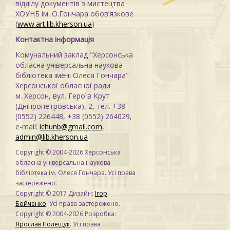
відділу документів з мистецтва
ХОУНБ ім. О.Гончара обов’язкове
(
www.art.lib.kherson.ua
)
Контактна інформація
Комунальний заклад "Херсонська
обласна універсальна наукова
бібліотека імені Олеся Гончара"
Херсонської обласної ради
м. Херсон, вул. Героїв Крут
(Дніпропетровська), 2, тел. +38
(0552) 226448, +38 (0552) 264029,
e-mail:
ichunb@gmail.com
,
admin@lib.kherson.ua
Copyright © 2004-2026 Херсонська
обласна універсальна наукова
бібліотека ім. Олеся Гончара. Усі права
застережено.
Copyright © 2017 Дизайн:
Ігор
Бойченко
. Усі права застережено.
Copyright © 2004-2026 Розробка:
Ярослав Полещук
. Усі права