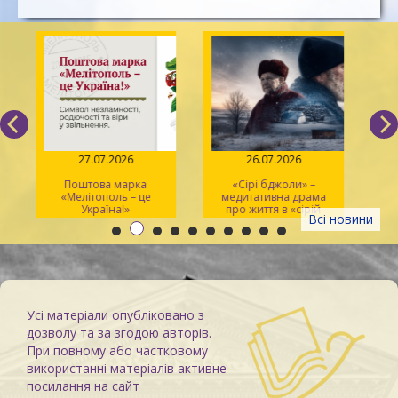
27.07.2026
26.07.2026
Поштова марка
«Сірі бджоли» –
«Мелітополь – це
медитативна драма
ма
Україна!»
про життя в «сірій
Всі новини
зоні»
Усі матеріали опубліковано з
дозволу та за згодою авторів.
При повному або частковому
використанні матеріалів активне
посилання на сайт