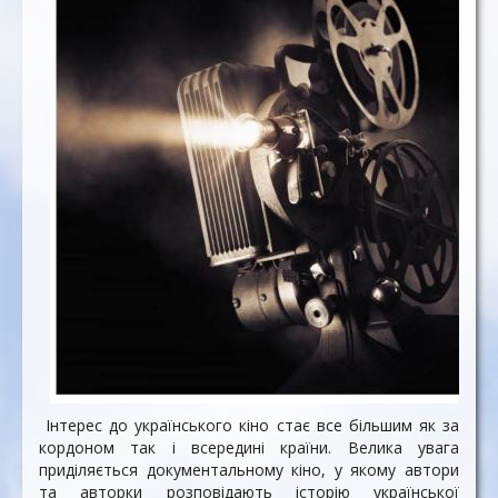
Інтерес до українського кіно стає все більшим як за
кордоном так і всередині країни. Велика увага
приділяється документальному кіно, у якому автори
та авторки розповідають історію української