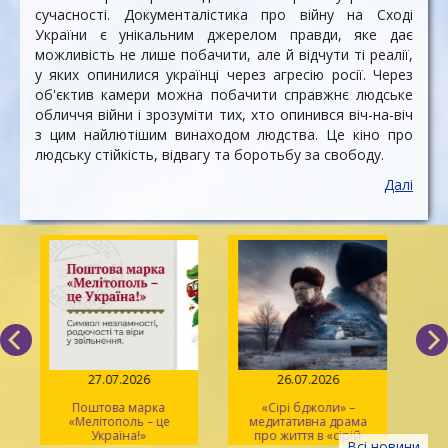
сучасності. Документалістика про війну на Сході
України є унікальним джерелом правди, яке дає
можливість не лише побачити, але й відчути ті реалії,
у яких опинилися українці через агресію росії. Через
об'єктив камери можна побачити справжнє людське
обличчя війни і зрозуміти тих, хто опинився віч-на-віч
з цим найлютішим винаходом людства. Це кіно про
людську стійкість, відвагу та боротьбу за свободу.
Далі
27.07.2026
26.07.2026
Поштова марка
«Сірі бджоли» –
«Мелітополь – це
медитативна драма
ма
Україна!»
про життя в «сірій
Всі новини