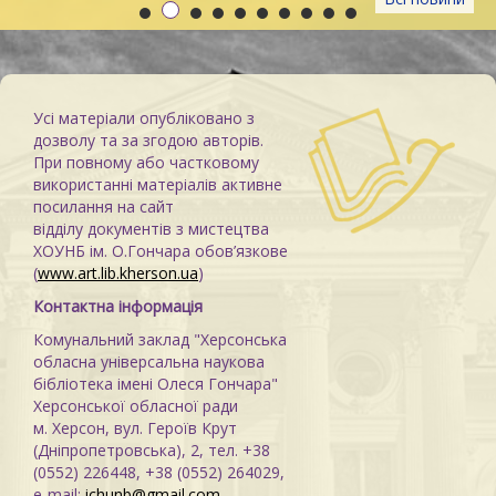
зоні»
Усі матеріали опубліковано з
дозволу та за згодою авторів.
При повному або частковому
використанні матеріалів активне
посилання на сайт
відділу документів з мистецтва
ХОУНБ ім. О.Гончара обов’язкове
(
www.art.lib.kherson.ua
)
Контактна інформація
Комунальний заклад "Херсонська
обласна універсальна наукова
бібліотека імені Олеся Гончара"
Херсонської обласної ради
м. Херсон, вул. Героїв Крут
(Дніпропетровська), 2, тел. +38
(0552) 226448, +38 (0552) 264029,
e-mail:
ichunb@gmail.com
,