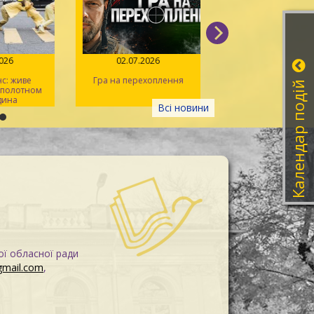
026
02.07.2026
14.06.2026
: живе
Гра на перехоплення
Іван Миколайчук – 
Календар подій
 полотном
українського кін
ина
Всі новини
ої обласної ради
gmail.com
,