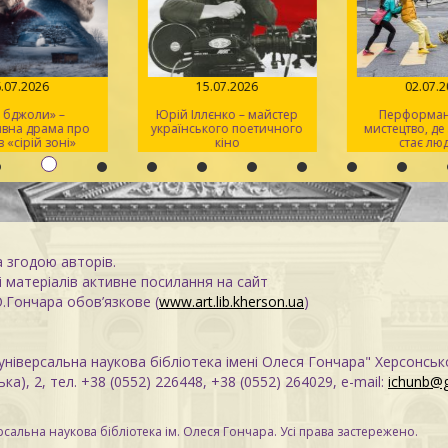
.07.2026
15.07.2026
02.07.2
 бджоли» –
Юрій Іллєнко – майстер
Перформанс
вна драма про
українського поетичного
мистецтво, де
 «сірій зоні»
кіно
стає люд
а згодою авторів.
 матеріалів активне посилання на сайт
О.Гончара обов’язкове (
www.art.lib.kherson.ua
)
ніверсальна наукова бібліотека імені Олеся Гончара" Херсонськ
ка), 2, тел. +38 (0552) 226448, +38 (0552) 264029, e-mail:
ichunb@
сальна наукова бібліотека ім. Олеся Гончара. Усі права застережено.