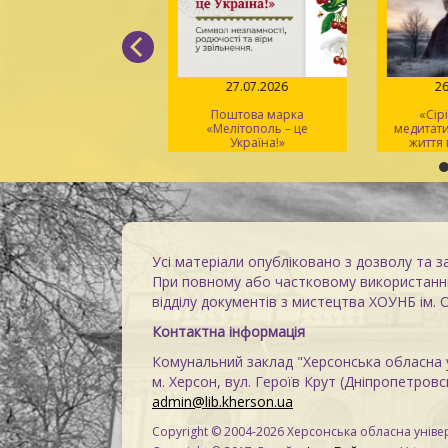
04.08.2026
27.07.2026
26
Вірський. Танець
Поштова марка
«Сірі
вободи» – геній
«Мелітополь – це
медитати
хореографії та
Україна!»
життя в
іональний символ
Усі матеріали опубліковано з дозволу та з
При повному або частковому використанні
відділу документів з мистецтва ХОУНБ ім. 
Контактна інформація
Комунальний заклад "Херсонська обласна у
м. Херсон, вул. Героїв Крут (Дніпропетровсь
admin@lib.kherson.ua
Copyright © 2004-2026 Херсонська обласна універ