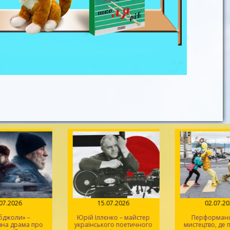
.07.2026
15.07.2026
02.07.2
 бджоли» –
Юрій Іллєнко – майстер
Перформанс
вна драма про
українського поетичного
мистецтво, де