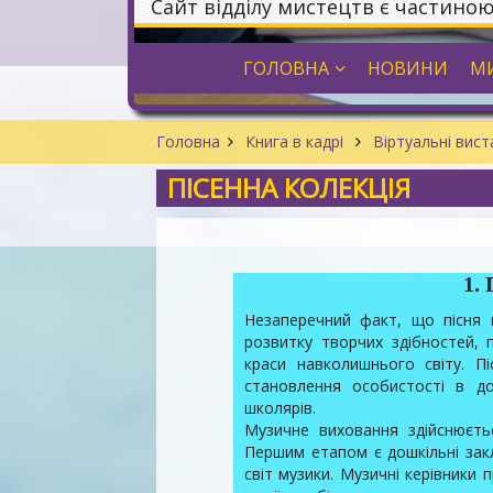
Сайт відділу мистецтв є частино
ГОЛОВНА
НОВИНИ
МИ
Головна
Книга в кадрі
Віртуальні вис
ПІСЕННА КОЛЕКЦІЯ
1.
Незаперечний факт, що пісня п
розвитку творчих здібностей,
краси навколишнього світу. П
становлення особистості в до
школярів.
Музичне виховання здійснюєтьс
Першим етапом є дошкільні зак
світ музики. Музичні керівники 