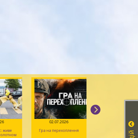
026
02.07.2026
14.06.2026
: живе
Гра на перехоплення
Іван Миколайчук – 
 полотном
українського кін