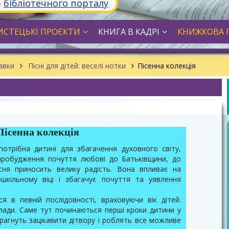
ю
бібліотечного порталу
СТЕЦЬКІ ПРОЄКТИ
КНИГА В КАДРІ
КНИЖКОВА 
тавки
Пісні для дітей: веселі нотки
Пісенна колекція
 Пісенна колекція
отрібна дитині для збагачення духовного світу,
 пробудження почуття любові до Батьківщини, до
існя приносить велику радість. Вона впливає на
шкільному віці і збагачує почуття та уявлення
я в певній послідовності, враховуючи вік дітей.
лади. Саме тут починаються перші кроки дитини у
прагнуть зацікавити дітвору і роблять все можливе