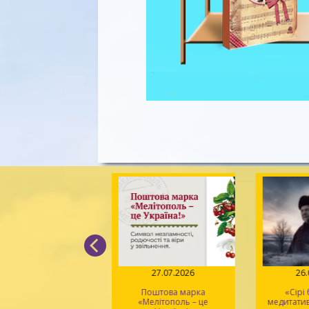
04.08.2026
27.07.2026
26
Вірський. Танець
Поштова марка
«Сірі
вободи» – геній
«Мелітополь – це
медитати