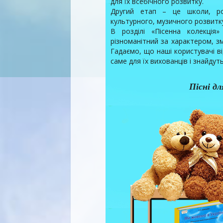
для їх всебічного розвитку.
Другий етап – це школи, ро
культурного, музичного розвитку
В розділі «Пісенна колекція»
різноманітний за характером, з
Гадаємо, що наші користувачі ві
саме для їх вихованців і знайдут
Пісні дл