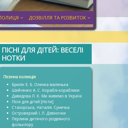
ПОЛИЦЯ
ДОЗВІЛЛЯ ТА РОЗВИТОК
ПІСНІ ДЛЯ ДІТЕЙ: ВЕСЕЛІ
НОТКИ
Пісенна колекція
Брилін Е. Б. Оленка маленька
Шейченко А. С. Кораблі-кораблики
Давидова Л. К. Ми живемо в Україні
Пісні для дітей [Ноти]
Стахорська, Наталія. Суничка
Островерхий І. Л. Дзвіночки
Перлини дитячого різдвяного
фольклору