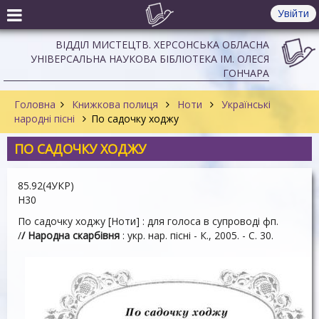
Увійти
ВІДДІЛ МИСТЕЦТВ. ХЕРСОНСЬКА ОБЛАСНА
УНІВЕРСАЛЬНА НАУКОВА БІБЛІОТЕКА ІМ. ОЛЕСЯ
ГОНЧАРА
Головна
Книжкова полиця
Ноти
Українські
народні пісні
По садочку ходжу
ПО САДОЧКУ ХОДЖУ
85.92(4УКР)
Н30
По садочку ходжу [Ноти] : для голоса в супроводі фп.
/
/ Народна скарбівня
: укр. нар. пісні - К., 2005. - С. 30.