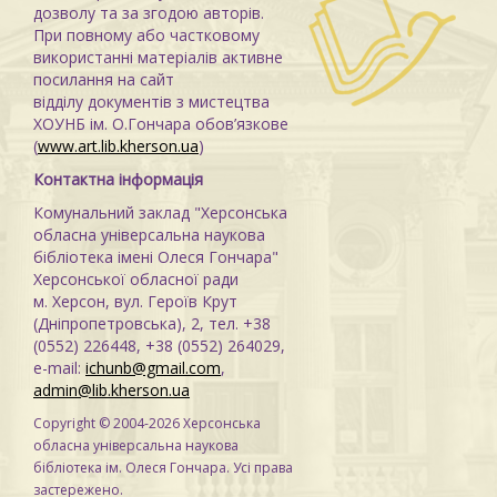
дозволу та за згодою авторів.
При повному або частковому
використанні матеріалів активне
посилання на сайт
відділу документів з мистецтва
ХОУНБ ім. О.Гончара обов’язкове
(
www.art.lib.kherson.ua
)
Контактна інформація
Комунальний заклад "Херсонська
обласна універсальна наукова
бібліотека імені Олеся Гончара"
Херсонської обласної ради
м. Херсон, вул. Героїв Крут
(Дніпропетровська), 2, тел. +38
(0552) 226448, +38 (0552) 264029,
e-mail:
ichunb@gmail.com
,
admin@lib.kherson.ua
Copyright © 2004-2026 Херсонська
обласна універсальна наукова
бібліотека ім. Олеся Гончара. Усі права
застережено.