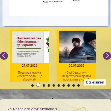
27.07.2026
26.07.2026
Поштова марка
«Сірі бджоли» –
«Мелітополь – це
медитативна драма
ма
Україна!»
про життя в «сірій
Всі новини
зоні»
Усі матеріали опубліковано з