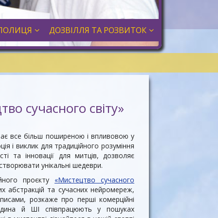
ПОЛИЦЯ
ДОЗВІЛЛЯ ТА РОЗВИТОК
во сучасного світу»
тає все більш поширеною і впливовою у
ція і виклик для традиційного розуміння
ті та інновації для митців, дозволяє
створювати унікальні шедеври.
ійного проєкту
«Мистецтво сучасного
их абстракцій та сучасних нейромереж,
исами, розкаже про перші комерційні
юдина й ШІ співпрацюють у пошуках