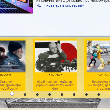
натхнення. Більш детально про нейромережі
«ШІ – нова ера в мистецтві»
.
.07.2026
15.07.2026
02.07.2
 бджоли» –
Юрій Іллєнко – майстер
Перформанс
вна драма про
українського поетичного
мистецтво, де
 «сірій зоні»
кіно
стає люд