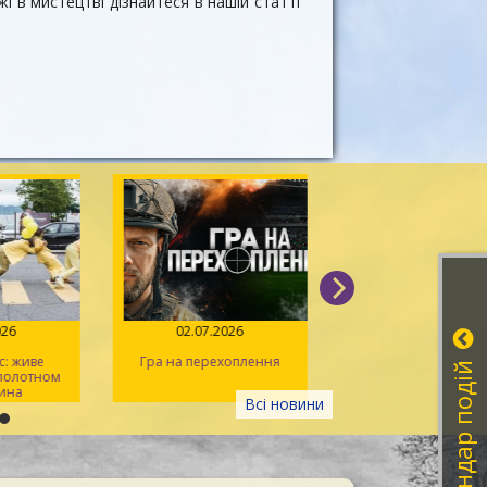
 в мистецтві дізнайтеся в нашій статті
026
02.07.2026
14.06.2026
: живе
Гра на перехоплення
Іван Миколайчук – 
Календар подій
 полотном
українського кін
ина
Всі новини