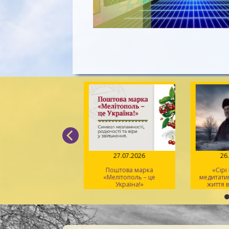
04.08.2026
27.07.2026
26
Вірський. Танець
Поштова марка
«Сірі
вободи» – геній
«Мелітополь – це
медитати
хореографії та
Україна!»
життя в
іональний символ