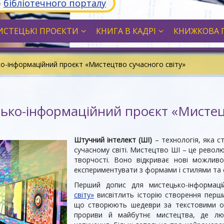
ю
бібліотечного порталу
СТЕЦЬКІ ПРОЄКТИ
КНИГА В КАДРІ
КНИЖКОВА 
о-інформаційний проєкт «Мистецтво сучасного світу»
ько-інформаційний проєкт «Мистецт
Штучний інтелект (ШІ)
– технологія, яка с
сучасному світі. Мистецтво ШІ – це револю
творчості. Воно відкриває нові можливос
експериментувати з формами і стилями та 
Перший допис для мистецько-інформац
світу»
висвітлить історію створення перш
що створюють шедеври за текстовими оп
прориви й майбутнє мистецтва, де л