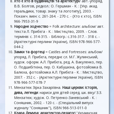
Хто є хто в будівництві та архітектурі
/ авт.-упоряд.
В.В. Болгов, редкол.: О. Гершман - К. : [Укр. акад.
геральдики, товар. знаку та логотипу], 2003. -
Покажч. імен: с. 261-264. - 270 с. - (Хто є хто), ISBN
966-7953-31-9
Народне зодчество
= Folk architecture: альбом/ авт.
текста Л. Прибєга - К. : Мистецтво, 2009. - Слов.
термінів: с. 314-315. - Бібліогр.: с.316-317. - 318 с. -
(Архітектурні перлини України), ISBN 978-966-577-
044-2
Замки та фортеці
= Castles and Fortresses: альбом/
упоряд. Л. Прибєга, переднє сл. М.Г. Жулинський,
худож. оформ. А.Л. Прибєга, ред. А. Вакуленко, пер.
О. Подшибіткіна, пер. О. Кабушкіна, фотозйомка В.
Балюха, фотозйомка А.Л. Прибєга - К. : Мистецтво,
2007. - 352 с. - (Архітектурні перлини України), ISBN
978-966-577-078-7
Мензатюк Зірка Захаріївна.
Наші церкви: історія,
дива, легенди
: нариси для дітей серед. шк. віку/ З.З.
Мензатюк; худож. О. Петренко-Заневський - К. :
Соняшник, 2002. - 120 с. - (Спеціальний випуск
журналу "Соняшник"), ISBN 966-513-011-0
Клара Демура: архитектор-педагог
/ Украинская