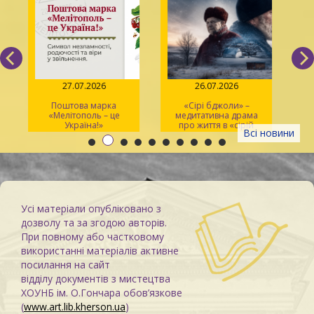
27.07.2026
26.07.2026
Поштова марка
«Сірі бджоли» –
«Мелітополь – це
медитативна драма
ма
Україна!»
про життя в «сірій
Всі новини
зоні»
Усі матеріали опубліковано з
дозволу та за згодою авторів.
При повному або частковому
використанні матеріалів активне
посилання на сайт
відділу документів з мистецтва
ХОУНБ ім. О.Гончара обов’язкове
(
www.art.lib.kherson.ua
)