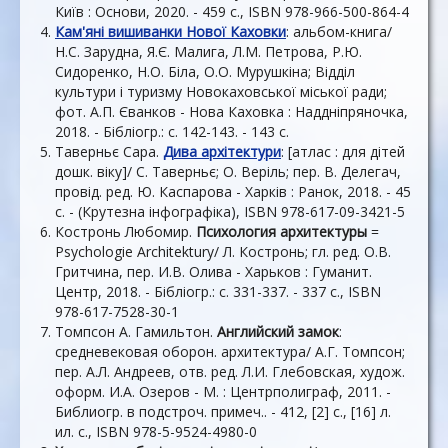
Київ : Основи, 2020. - 459 с., ISBN 978-966-500-864-4
Кам'яні вишиванки Нової Каховки
: альбом-книга/
Н.С. Зарудна, Я.Є. Малига, Л.М. Петрова, Р.Ю.
Сидоренко, Н.О. Біла, О.О. Мурушкіна; Відділ
культури і туризму Новокаховської міської ради;
фот. А.П. Єванков - Нова Каховка : Наддніпряночка,
2018. - Бібліогр.: с. 142-143. - 143 с.
Таверньє Сара.
Дива архітектури
: [атлас : для дітей
дошк. віку]/ С. Таверньє; О. Веріль; пер. В. Делегач,
провід. ред. Ю. Каспарова - Харків : Ранок, 2018. - 45
с. - (Крутезна інфографіка), ISBN 978-617-09-3421-5
Костронь Любомир.
Психология архитектуры
=
Psychologie Architektury/ Л. Костронь; гл. ред. О.В.
Гритчина, пер. И.В. Олива - Харьков : Гуманит.
Центр, 2018. - Бібліогр.: с. 331-337. - 337 с., ISBN
978-617-7528-30-1
Томпсон А. Гамильтон.
Английский замок
:
средневековая оборон. архитектура/ А.Г. Томпсон;
пер. А.Л. Андреев, отв. ред. Л.И. Глебовская, худож.
оформ. И.А. Озеров - М. : Центрполиграф, 2011. -
Библиогр. в подстроч. примеч.. - 412, [2] с., [16] л.
ил. с., ISBN 978-5-9524-4980-0