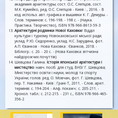
академия архитектуры; сост. О.С. Слепцов, сост.
М.К. Кумейко, ред. О.С. Слепцов - Киев : , 2016. - В
изд. использ. авт. графика и вышивки К. Г. Демуры. -
Слов. терминов: с. 196-198. - 198 с. - (Наука.
Практика. Творчество), ISBN 978-966-8613-59-3
Архітектурні родзинки Нової Каховки
/ Відділ
культури і туризму Новокаховської міської ради;
уклад. Р.Ю. Сидоренко, уклад. Н.С. Зарудина, фот.
А.П. Єванков - Нова Каховка : Єванков, 2018. -
Бібліогр.: с. 20. - 20 с. - (Нова Каховка: вітчизна
найдорожчих почуттів)
Шевцова Галина.
Історія японської архітектури і
мистецтво
: навч. посіб. для студ. ВНЗ/ Г. Шевцова;
Міністерство освіти і науки, молоді та спорту
України; голов. ред. О. Мовчан, фот. Г. Шевцова,
пер. Т. Накаяма - Київ : Грані-Т, 2011. - Слов. архіт.
термінів: с. 194-204. - Алф. покажч.: с. 205-211. -
Хронол. табл.: с. 212-215. - 231 с., ISBN 978-966-465-
356-2