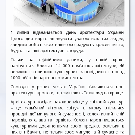
1 липня відзначається День архітектури України
.
Цього дня варто вшанувати увагою всіх тих людей,
завдяки роботі яких наше око радують красиві міста,
будівлі та інші архітектурні споруди.
Тільки за офіційними даними, у нашій країні
налічується близько 14 000 пам’яток архітектури, 46
великих історичних культурних заповідників і понад
1000 об’єктів паркового мистецтва.
Сьогодні у різних містах України з’являються нові
архітектурні проєкти, що змінюють їх вигляд на краще.
Архітектура посідає важливе місце у світовій культурі
– це «кам'яний літопис світу», в якому втілилися
провідні ідеї минулого й сучасності, колективний геній
народів, їх слава та гордість. Кожен народ пишається
культурними досягненнями своїх предків, оскільки в
них він бачить не тільки своє минуле, а й сучасне та