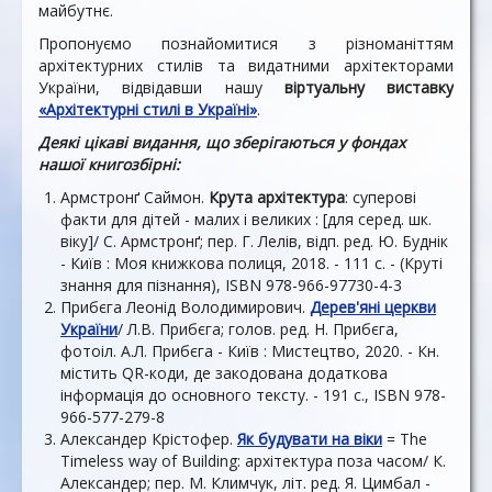
майбутнє.
Пропонуємо познайомитися з різноманіттям
архітектурних стилів та видатними архітекторами
України, відвідавши нашу
віртуальну виставку
«Архітектурні стилі в Україні»
.
Деякі цікаві видання, що зберігаються у фондах
нашої книгозбірні:
Армстронґ Саймон.
Крута архітектура
: суперові
факти для дітей - малих і великих : [для серед. шк.
віку]/ С. Армстронґ; пер. Г. Лелів, відп. ред. Ю. Буднік
- Київ : Моя книжкова полиця, 2018. - 111 с. - (Круті
знання для пізнання), ISBN 978-966-97730-4-3
Прибєга Леонід Володимирович.
Дерев'яні церкви
України
/ Л.В. Прибєга; голов. ред. Н. Прибєга,
фотоіл. А.Л. Прибєга - Київ : Мистецтво, 2020. - Кн.
містить QR-коди, де закодована додаткова
інформація до основного тексту. - 191 с., ISBN 978-
966-577-279-8
Александер Крістофер.
Як будувати на віки
= The
Timeless way of Building: архітектура поза часом/ К.
Александер; пер. М. Климчук, літ. ред. Я. Цимбал -