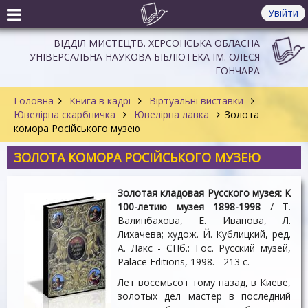
Увійти
ВІДДІЛ МИСТЕЦТВ. ХЕРСОНСЬКА ОБЛАСНА
УНІВЕРСАЛЬНА НАУКОВА БІБЛІОТЕКА ІМ. ОЛЕСЯ
ГОНЧАРА
Головна
Книга в кадрі
Віртуальні виставки
Ювелірна скарбничка
Ювелірна лавка
Золота
комора Російського музею
ЗОЛОТА КОМОРА РОСІЙСЬКОГО МУЗЕЮ
Золотая кладовая Русского музея: К
100-летию музея 1898-1998
/ Т.
Валинбахова, Е. Иванова, Л.
Лихачева; худож. Й. Кублицкий, ред.
А. Лакс - СПб.: Гос. Русский музей,
Palace Editiоns, 1998. - 213 c.
Лет восемьсот тому назад, в Киеве,
золотых дел мастер в последний