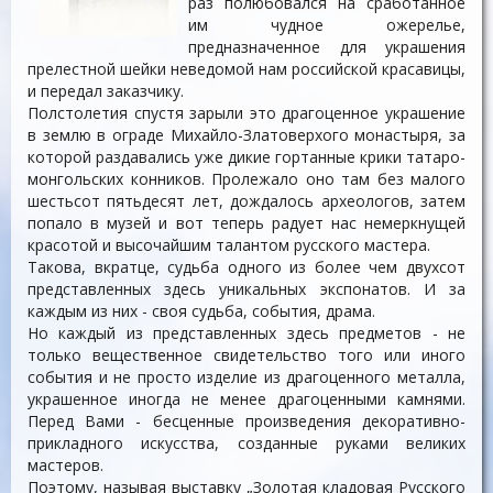
раз полюбовался на сработанное
им чудное ожерелье,
предназначенное для украшения
прелестной шейки неведомой нам российской красавицы,
и передал заказчику.
Полстолетия спустя зарыли это драгоценное украшение
в землю в ограде Михайло-Златоверхого монастыря, за
которой раздавались уже дикие гортанные крики татаро-
монгольских конников. Пролежало оно там без малого
шестьсот пятьдесят лет, дождалось археологов, затем
попало в музей и вот теперь радует нас немеркнущей
красотой и высочайшим талантом русского мастера.
Такова, вкратце, судьба одного из более чем двухсот
представленных здесь уникальных экспонатов. И за
каждым из них - своя судьба, события, драма.
Но каждый из представленных здесь предметов - не
только вещественное свидетельство того или иного
события и не просто изделие из драгоценного металла,
украшенное иногда не менее драгоценными камнями.
Перед Вами - бесценные произведения декоративно-
прикладного искусства, созданные руками великих
мастеров.
Поэтому, называя выставку „Золотая кладовая Русского