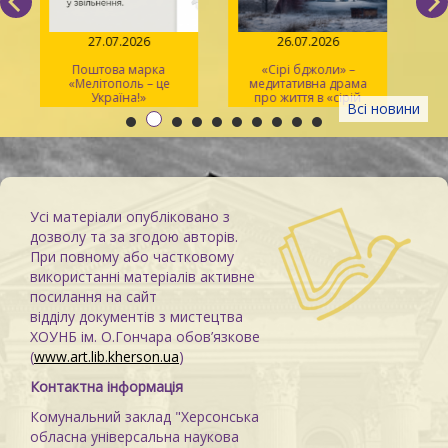
27.07.2026
26.07.2026
Поштова марка
«Сірі бджоли» –
«Мелітополь – це
медитативна драма
ма
Україна!»
про життя в «сірій
Всі новини
зоні»
Усі матеріали опубліковано з
дозволу та за згодою авторів.
При повному або частковому
використанні матеріалів активне
посилання на сайт
відділу документів з мистецтва
ХОУНБ ім. О.Гончара обов’язкове
(
www.art.lib.kherson.ua
)
Контактна інформація
Комунальний заклад "Херсонська
обласна універсальна наукова