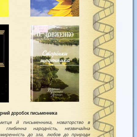
урний доробок письменника
митця й письменника, новаторство в
я, глибинна народність, незвичайна
имиренність до зла, любов до природи