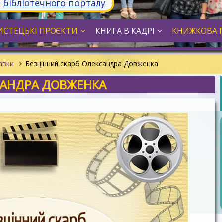
ю
бібліотечного порталу
СТЕЦЬКІ ПРОЄКТИ
КНИГА В КАДРІ
КНИЖКОВА 
тавки
Безцінний скарб Олександра Довженка
САНДРА ДОВЖЕНКА