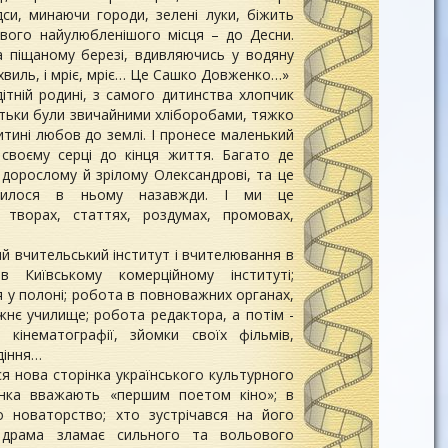
дси, минаючи городи, зелені луки, біжить
свого найулюбленішого місця – до Десни.
а піщаному березі, вдивляючись у водяну
 хвиль, і мріє, мріє… Це Сашко Довженко…»
тній родині, з самого дитинства хлопчик
атьки були звичайними хліборобами, тяжко
тині любов до землі. І пронесе маленький
своєму серці до кінця життя. Багато де
дорослому й зрілому Олександрові, та це
лилося в ньому назавжди. І ми це
 творах, статтях, роздумах, промовах,
ий вчительський інститут і вчителювання в
в Київському комерційному інституті;
я у полоні; робота в повноважних органах,
ожнє училище; робота редактора, а потім -
 кінематографії, зйомки своїх фільмів,
діння…
ся нова сторінка українського культурного
нка вважають «першим поетом кіно»; в
о новаторство; хто зустрічався на його
 драма зламає сильного та вольового