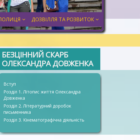
ПОЛИЦЯ
ДОЗВІЛЛЯ ТА РОЗВИТОК
БЕЗЦІННИЙ СКАРБ
ОЛЕКСАНДРА ДОВЖЕНКА
Вступ
Розділ 1. Літопис життя Олександра
Довженка
Розділ 2. Літературний доробок
письменника
Розділ 3. Кінематографічна діяльність