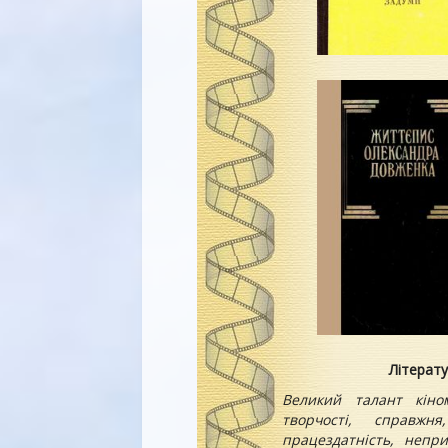
Літерат
Великий талант кіно
творчості, справжн
працездатність, непр