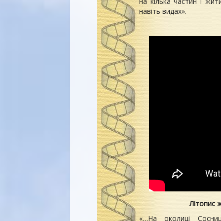
на кілька частин і жит
навіть видах».
Літопис 
«…На околиці Сосниц