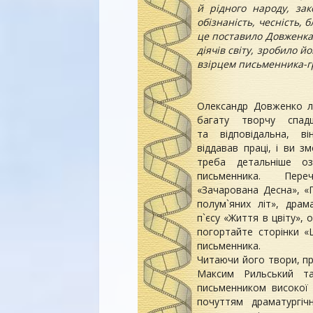
й рідного народу, зак
обізнаність, чесність, б
це поставило Довженка 
діячів світу, зробило й
взірцем письменника-
Олександр Довженко л
багату творчу спад
та відповідальна, 
віддавав праці, і ви 
треба детальніше оз
письменника. Перечи
«Зачарована Десна», «
полум`яних літ», дра
п`єсу «Життя в цвіту»,
погортайте сторінки 
письменника.
Читаючи його твори, п
Максим Рильський т
письменником високої 
почуттям драматургі