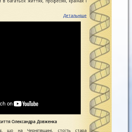
и в багатьох життях, професіях, країнах і
Детальніше
життя Олександра Довженка
і, що на Чернігівщині, стоїть стара