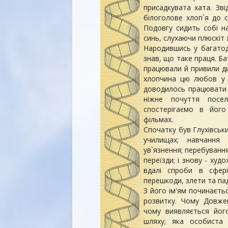
присадкувата хата. Зві
білоголове хлоп`я до 
Подовгу сидить собі н
синь, слухаючи плюскіт
Народившись у багатоді
знав, що таке праця. Б
працювали й привили ди
хлопчина цю любов у 
доводилось працювати 
ніжне почуття посе
спостерігаємо в його
фільмах.
Спочатку був Глухівськ
училищах; навчання 
ув`язнення; перебуванн
переїзди; і знову - худ
вдалі спроби в сфері
перешкоди, злети та па
З його ім'ям починаєть
розвитку. Чому Довже
чому виявляється йог
шляху; яка особиста