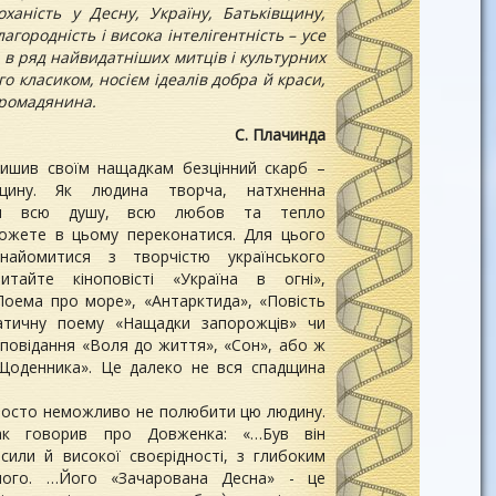
оханість у Десну, Україну, Батьківщину,
лагородність і висока інтелігентність – усе
в ряд найвидатніших митців і культурних
ого класиком, носієм ідеалів добра й краси,
громадянина.
С. Плачинда
ишив своїм нащадкам безцінний скарб –
щину. Як людина творча, натхненна
він всю душу, всю любов та тепло
зможете в цьому переконатися. Для цього
найомитися з творчістю українського
тайте кіноповісті «Україна в огні»,
Поема про море», «Антарктида», «Повість
матичну поему «Нащадки запорожців» чи
 оповідання «Воля до життя», «Сон», або ж
«Щоденника». Це далеко не вся спадщина
росто неможливо не полюбити цю людину.
ак говорив про Довженка: «…Був він
сили й високої своєрідності, з глибоким
чного. …Його «Зачарована Десна» - це