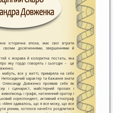
жна історична епоха, має свої втрати
я своїми досягненнями, звершеннями й
стей є яскрава й колоритна постать, яка
і про яку гордо говорять і сьогодні – це
вженко.
 мабуть, все у житті, приміряла на себе
й. Непосидючий характер та бажання знати
о Олександр Довженко проявив себе як
сер і сценарист, майстерний прозаїк і
 живописець і графік, натхненний оратор і
ськовий кореспондент, активний етнограф
: «Мені здавалось, що я все можу, що все
бути різним, хотілося начебто розділитися