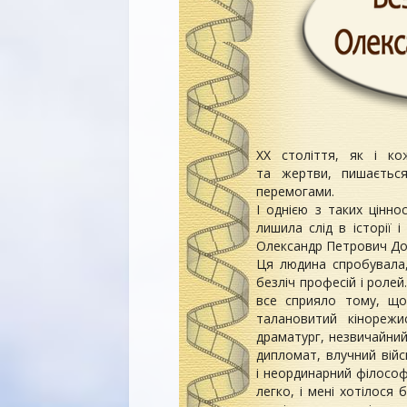
XX століття, як і ко
та жертви, пишаєтьс
перемогами.
І однією з таких цінно
лишила слід в історії 
Олександр Петрович До
Ця людина спробувала,
безліч професій і роле
все сприяло тому, щ
талановитий кінорежи
драматург, незвичайний
дипломат, влучний вій
і неординарний філософ
легко, і мені хотілося 