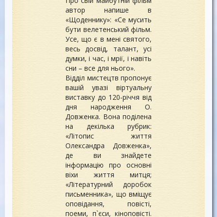
Про свій майбутній фільм
автор напише в
«Щоденнику»: «Се мусить
бути велетенський фільм.
Усе, що є в мені святого,
весь досвід, талант, усі
думки, і час, і мрії, і навіть
сни – все для нього».
Відділ мистецтв пропонує
вашій увазі віртуальну
виставку до 120-річчя від
дня народження О.
Довженка. Вона поділена
на декілька рубрик:
«Літопис життя
Олександра Довженка»,
де ви знайдете
інформацію про основні
віхи життя митця;
«Літературний доробок
письменника», що вміщує
оповідання, повісті,
поеми, п`єси, кіноповісті.