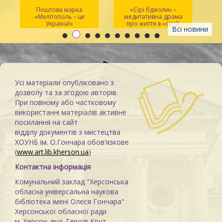
Поштова марка
«Сірі бджоли» –
«Мелітополь – це
медитативна драма
ма
Україна!»
про життя в «сірій
Всі новини
зоні»
Усі матеріали опубліковано з
дозволу та за згодою авторів.
При повному або частковому
використанні матеріалів активне
посилання на сайт
відділу документів з мистецтва
ХОУНБ ім. О.Гончара обов’язкове
(
www.art.lib.kherson.ua
)
Контактна інформація
Комунальний заклад "Херсонська
обласна універсальна наукова
бібліотека імені Олеся Гончара"
Херсонської обласної ради
м. Херсон, вул. Героїв Крут