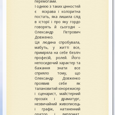
перемогами.
І однією з таких цінностей
є яскрава і колоритна
постать, яка лишила слід
в історії і про яку гордо
говорять й сьогодні –
Олександр Петрович
Довженко.
Ця людина спробувала,
мабуть, у житті все,
приміряла на себе безліч
професій, ролей. Його
непосидючий характер та
бажання знати все
сприяло тому, що
Олександр Довженко
проявив себе як
талановитий кінорежисер
і сценарист, майстерний
прозаїк і драматург,
незвичайний живописець
і графік, натхненний
оратор і дипломат,