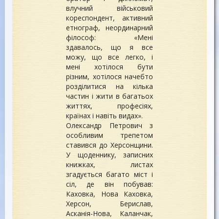
влучний військовий
кореспондент, активний
етнограф, неординарний
філософ: «Мені
здавалось, що я все
можу, що все легко, і
мені хотілося бути
різним, хотілося начебто
розділитися на кілька
частин і жити в багатьох
життях, професіях,
країнах і навіть видах».
Олександр Петрович з
особливим трепетом
ставився до Херсонщини.
У щоденнику, записних
книжках, листах
згадується багато міст і
сіл, де він побував:
Каховка, Нова Каховка,
Херсон, Берислав,
Асканія-Нова, Каланчак,