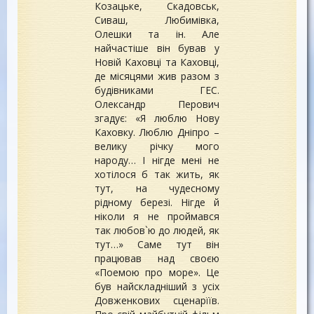
Козацьке, Скадовськ,
Сиваш, Любимівка,
Олешки та ін. Але
найчастіше він бував у
Новій Каховці та Каховці,
де місяцями жив разом з
будівниками ГЕС.
Олександр Перович
згадує: «Я люблю Нову
Каховку. Люблю Дніпро –
велику річку мого
народу… І нігде мені не
хотілося б так жить, як
тут, на чудесному
рідному березі. Нігде й
ніколи я не проймався
так любов`ю до людей, як
тут…» Саме тут він
працював над своєю
«Поемою про море». Це
був найскладніший з усіх
Довженкових сценарїїв.