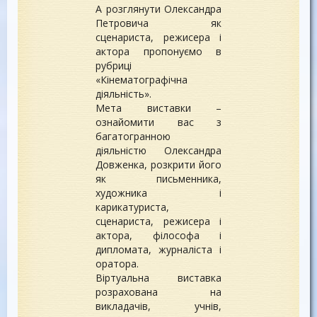
А розглянути Олександра
Петровича як
сценариста, режисера і
актора пропонуємо в
рубриці
«Кінематографічна
діяльність».
Мета виставки –
ознайомити вас з
багатогранною
діяльністю Олександра
Довженка, розкрити його
як письменника,
художника і
карикатуриста,
сценариста, режисера і
актора, філософа і
дипломата, журналіста і
оратора.
Віртуальна виставка
розрахована на
викладачів, учнів,