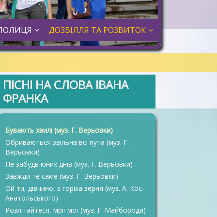
ПОЛИЦЯ
ДОЗВІЛЛЯ ТА РОЗВИТОК
ПІСНІ НА СЛОВА ІВАНА
ФРАНКА
Бувають хвилі (муз. Г. Верьовки)
Обриваються звільна всі пута (муз. Г.
Верьовки)
Не забудь юних днів (муз. Г. Верьовки)
Завжди те саме (муз. Г. Верьовки)
Ой ти, дівчино, з горіха зерня (муз. А. Кос-
Анатольського)
Розлітайтеся, мрії мої (муз. Г. Майбороди)