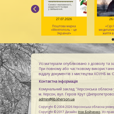
04.08.2026
27.07.2026
26
Вірський. Танець
Поштова марка
«Сірі
вободи» – геній
«Мелітополь – це
медитати
хореографії та
Україна!»
життя в
іональний символ
Усі матеріали опубліковано з дозволу та з
При повному або частковому використанні
відділу документів з мистецтва ХОУНБ ім. 
Контактна інформація
Комунальний заклад "Херсонська обласна у
м. Херсон, вул. Героїв Крут (Дніпропетровсь
admin@lib.kherson.ua
Copyright © 2004-2026 Херсонська обласна універ
Copyright © 2017 Дизайн:
Ігор Бойченко
. Усі пра