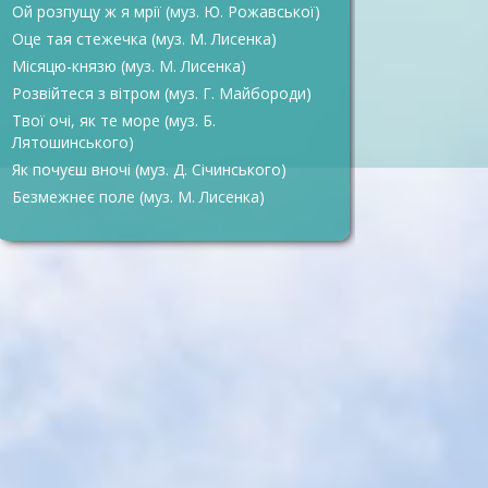
Ой розпущу ж я мрії (муз. Ю. Рожавської)
Оце тая стежечка (муз. М. Лисенка)
Місяцю-князю (муз. М. Лисенка)
Розвійтеся з вітром (муз. Г. Майбороди)
Твої очі, як те море (муз. Б.
Лятошинського)
Як почуєш вночі (муз. Д. Січинського)
Безмежнеє поле (муз. М. Лисенка)