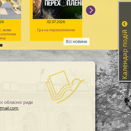
026
02.07.2026
14.06.2026
: живе
Гра на перехоплення
Іван Миколайчук – 
Календар подій
 полотном
українського кін
ина
Всі новини
ої обласної ради
gmail.com
,