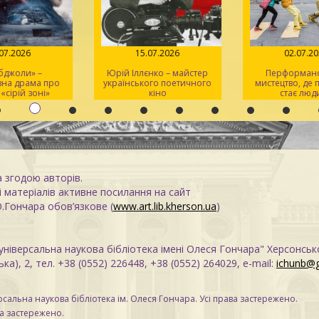
.07.2026
15.07.2026
02.07.2
 бджоли» –
Юрій Іллєнко – майстер
Перформанс
вна драма про
українського поетичного
мистецтво, де
 «сірій зоні»
кіно
стає люд
а згодою авторів.
 матеріалів активне посилання на сайт
О.Гончара обов’язкове (
www.art.lib.kherson.ua
)
ніверсальна наукова бібліотека імені Олеся Гончара" Херсонськ
ка), 2, тел. +38 (0552) 226448, +38 (0552) 264029, e-mail:
ichunb@
сальна наукова бібліотека ім. Олеся Гончара. Усі права застережено.
ва застережено.