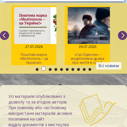
27.07.2026
26.07.2026
Поштова марка
«Сірі бджоли» –
«Мелітополь – це
медитативна драма
ма
Україна!»
про життя в «сірій
Всі новини
зоні»
Усі матеріали опубліковано з
дозволу та за згодою авторів.
При повному або частковому
використанні матеріалів активне
посилання на сайт
відділу документів з мистецтва