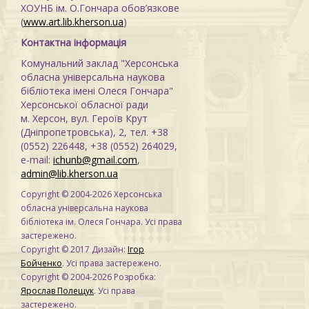
ХОУНБ ім. О.Гончара обов’язкове
(
www.art.lib.kherson.ua
)
Контактна інформація
Комунальний заклад "Херсонська
обласна універсальна наукова
бібліотека імені Олеся Гончара"
Херсонської обласної ради
м. Херсон, вул. Героїв Крут
(Дніпропетровська), 2, тел. +38
(0552) 226448, +38 (0552) 264029,
e-mail:
ichunb@gmail.com
,
admin@lib.kherson.ua
Copyright © 2004-2026 Херсонська
обласна універсальна наукова
бібліотека ім. Олеся Гончара. Усі права
застережено.
Copyright © 2017 Дизайн:
Ігор
Бойченко
. Усі права застережено.
Copyright © 2004-2026 Розробка:
Ярослав Полещук
. Усі права
застережено.