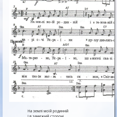
На землі моїй родинній
І в замежній стороні