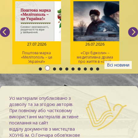
27.07.2026
26.07.2026
Поштова марка
«Сірі бджоли» –
«Мелітополь – це
медитативна драма
ма
Україна!»
про життя в «сірій
Всі новини
зоні»
Усі матеріали опубліковано з
дозволу та за згодою авторів.
При повному або частковому
використанні матеріалів активне
посилання на сайт
відділу документів з мистецтва
ХОУНБ ім. О.Гончара обов’язкове