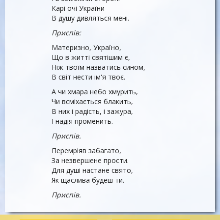
Карі очі України
В душу дивляться мені.
Приспів:
Материзно, Україно,
Що в житті святішим є,
Ніж твоїм назватись сином,
В світ нести ім'я твоє.
А чи хмара небо хмурить,
Чи всміхається блакить,
В них і радість, і зажура,
І надія променить.
Приспів.
Перемріяв забагато,
За незвершене прости.
Для душі настане свято,
Як щаслива будеш ти.
Приспів.