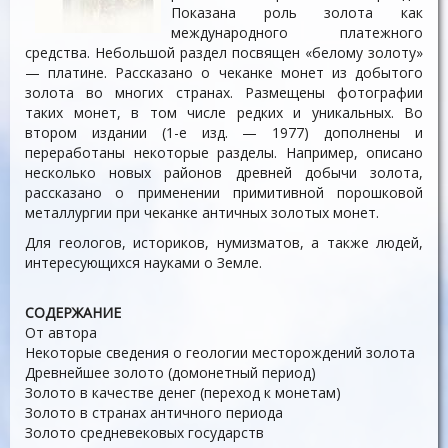
Показана роль золота как
международного платежного
средства. Небольшой раздел посвящен «белому золоту»
— платине. Рассказано о чеканке монет из добытого
золота во многих странах. Размещены фотографии
таких монет, в том числе редких и уникальных. Во
втором издании (1-е изд. — 1977) дополнены и
переработаны некоторые разделы. Например, описано
несколько новых районов древней добычи золота,
рассказано о применении примитивной порошковой
металлургии при чеканке античных золотых монет.
Для геологов, историков, нумизматов, а также людей,
интересующихся науками о Земле.
СОДЕРЖАНИЕ
От автора
Некоторые сведения о геологии месторождений золота
Древнейшее золото (домонетный период)
Золото в качестве денег (переход к монетам)
Золото в странах античного периода
Золото средневековых государств