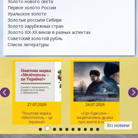
Золото нового света
Первое золото России
Уральское золото
Золотые россыпи Сибири
Золото зарубежных стран
Золото ХІХ-ХХ веков в разных аспектах
Советский золотой рубль
Список литературы
27.07.2026
26.07.2026
Поштова марка
«Сірі бджоли» –
«Мелітополь – це
медитативна драма
ма
Україна!»
про життя в «сірій
Всі новини
зоні»