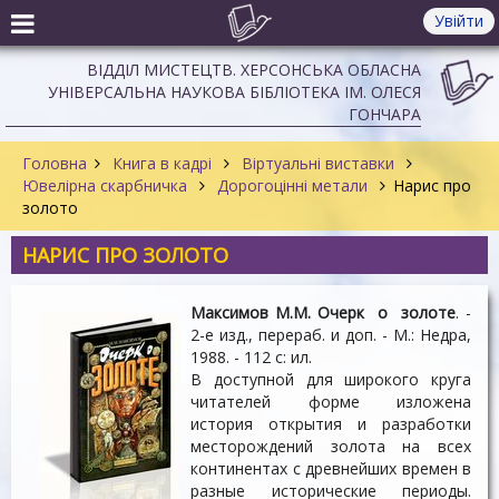
Увійти
ВІДДІЛ МИСТЕЦТВ. ХЕРСОНСЬКА ОБЛАСНА
УНІВЕРСАЛЬНА НАУКОВА БІБЛІОТЕКА ІМ. ОЛЕСЯ
ГОНЧАРА
Головна
Книга в кадрі
Віртуальні виставки
Ювелірна скарбничка
Дорогоцінні метали
Нарис про
золото
НАРИС ПРО ЗОЛОТО
Максимов М.М. Очерк о золоте
. -
2-е изд., перераб. и доп. - М.: Недра,
1988. - 112 с: ил.
В доступной для широкого круга
читателей форме изложена
история открытия и разработки
месторождений золота на всех
континентах с древнейших времен в
разные исторические периоды.