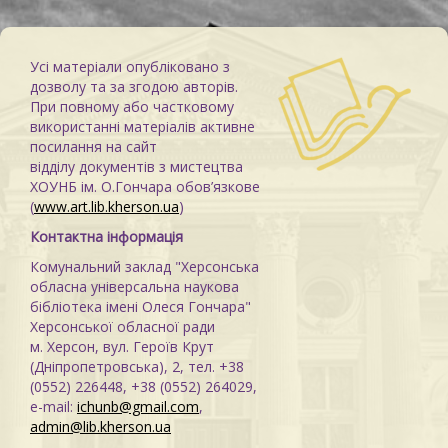
Усі матеріали опубліковано з
дозволу та за згодою авторів.
При повному або частковому
використанні матеріалів активне
посилання на сайт
відділу документів з мистецтва
ХОУНБ ім. О.Гончара обов’язкове
(
www.art.lib.kherson.ua
)
Контактна інформація
Комунальний заклад "Херсонська
обласна універсальна наукова
бібліотека імені Олеся Гончара"
Херсонської обласної ради
м. Херсон, вул. Героїв Крут
(Дніпропетровська), 2, тел. +38
(0552) 226448, +38 (0552) 264029,
e-mail:
ichunb@gmail.com
,
admin@lib.kherson.ua